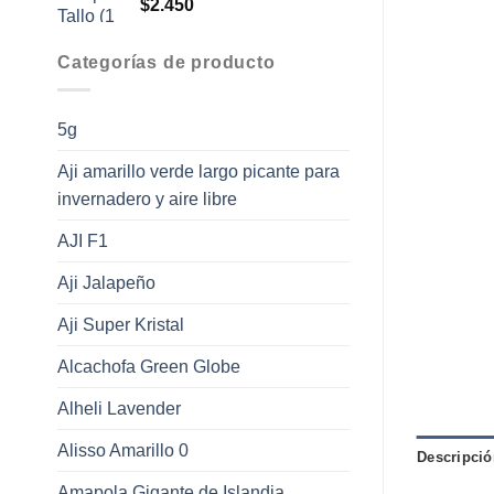
$
2.450
Categorías de producto
5g
Aji amarillo verde largo picante para
invernadero y aire libre
AJI F1
Aji Jalapeño
Aji Super Kristal
Alcachofa Green Globe
Alheli Lavender
Alisso Amarillo 0
Descripció
Amapola Gigante de Islandia