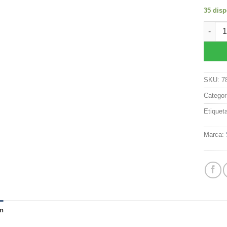
35 disp
Semill
SKU:
7
Categor
Etiquet
Marca:
n