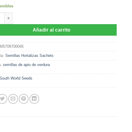
onibles
as de Apio de Verdura (1 gr) cantidad
Añadir al carrito
805709700045
ía:
Semillas Hortalizas Sachets
a:
semillas de apio de verdura
South World Seeds