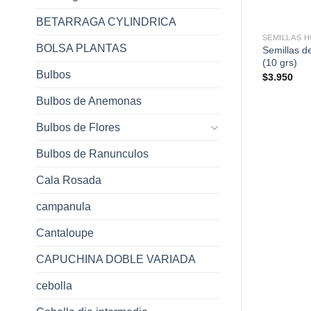
+
+
BETARRAGA CYLINDRICA
SEMILLAS HORTALIZAS SACHETS
SEMILLAS 
BOLSA PLANTAS
Semillas d
uibarbo (1 gr)
Semillas de Alcaparras (0.5 gr)
(10 grs)
Bulbos
$
3.950
$
3.950
Bulbos de Anemonas
Bulbos de Flores
Bulbos de Ranunculos
Cala Rosada
campanula
Cantaloupe
CAPUCHINA DOBLE VARIADA
cebolla