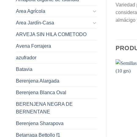
Variedad 
Area Agrícola
considera
almácigo 
Area Jardín-Casa
ARVEJA SIN HILA COMETODO
Avena Forrajera
PROD
azufrador
Batavia
Berenjena Alargada
Berenjena Blanca Oval
BERENJENA NEGRA DE
GOTADO
BERNENTANE
Berenjena Sharapova
Betarraga Bettollo f1