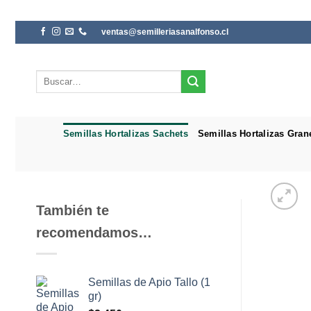
Saltar
ventas@semilleriasanalfonso.cl
al
contenido
Buscar
por:
Semillas Hortalizas Sachets
Semillas Hortalizas Gran
También te
recomendamos…
Semillas de Apio Tallo (1
gr)