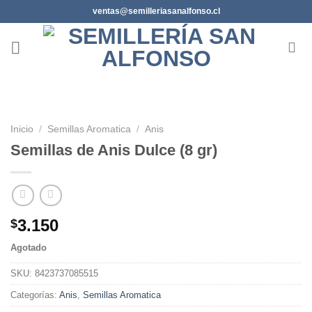
Saltar
ventas@semilleriasanalfonso.cl
al
contenido
Inicio
/
Semillas Aromatica
/
Anis
Semillas de Anis Dulce (8 gr)
3.150
$
Agotado
SKU:
8423737085515
Categorías:
Anis
,
Semillas Aromatica