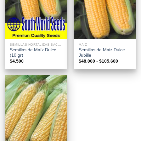
SEMILLAS HORTALIZAS SACHETS
MAIZ
Semillas de Maíz Dulce
Semillas de Maiz Dulce
(10 gr)
Jubille
Rango
$
4.500
$
48.000
-
$
105.600
de
precios:
desde
$48.000
hasta
$105.600