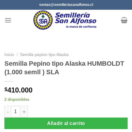
Saltar
ventas@semilleriasanalfonso.cl
al
contenido
Inicio
/
Semilla pepino tipo Alaska
Semilla Pepino tipo Alaska HUMBOLDT
(1.000 semll ) SLA
410.000
$
2 disponibles
Semilla Pepino tipo Alaska HUMBOLDT (1.000 semll ) SLA canti
Añadir al carrito