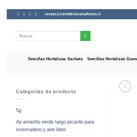
Saltar
ventas@semilleriasanalfonso.cl
al
contenido
Buscar
por:
Semillas Hortalizas Sachets
Semillas Hortalizas Gran
Categorías de producto
5g
Aji amarillo verde largo picante para
invernadero y aire libre