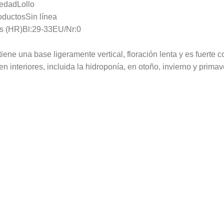
iedad
Lollo
oductos
Sin línea
s (HR)
Bl:29-33EU/Nr:0
ene una base ligeramente vertical, floración lenta y es fuerte 
n interiores, incluida la hidroponía, en otoño, invierno y primav