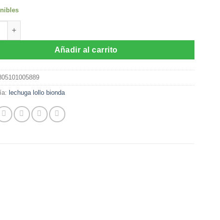
nibles
a Lechuga Lozano RZ (5.000 semillas) cantidad
Añadir al carrito
805101005889
ía:
lechuga lollo bionda