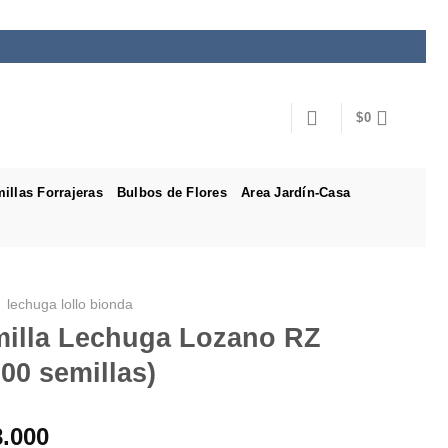
$
0
illas Forrajeras
Bulbos de Flores
Area Jardín-Casa
lechuga lollo bionda
illa Lechuga Lozano RZ
000 semillas)
8.000