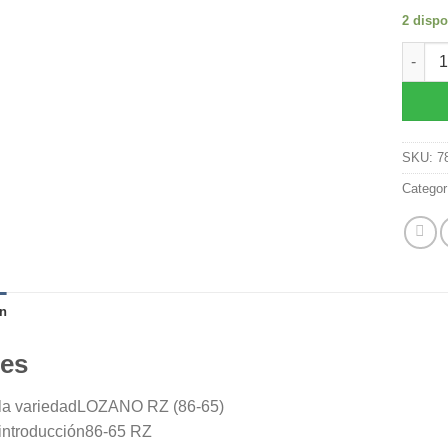
2 dispo
Semill
SKU:
7
Categor
n
les
a variedad
LOZANO RZ (86-65)
ntroducción
86-65 RZ