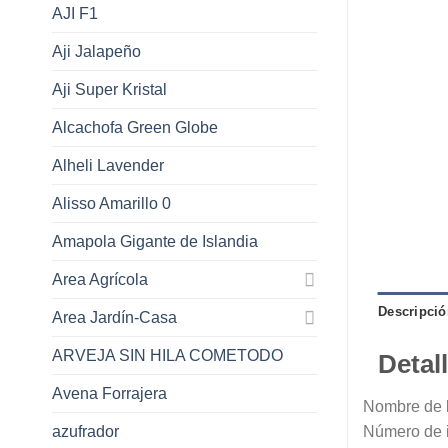
AJI F1
Aji Jalapeño
Aji Super Kristal
Alcachofa Green Globe
Alheli Lavender
Alisso Amarillo 0
Amapola Gigante de Islandia
Area Agrícola
Descripció
Area Jardín-Casa
ARVEJA SIN HILA COMETODO
Detal
Avena Forrajera
Nombre de l
azufrador
Número de i