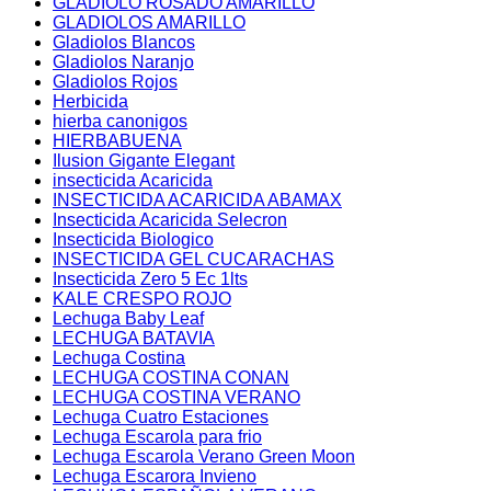
GLADIOLO ROSADO AMARILLO
GLADIOLOS AMARILLO
Gladiolos Blancos
Gladiolos Naranjo
Gladiolos Rojos
Herbicida
hierba canonigos
HIERBABUENA
Ilusion Gigante Elegant
insecticida Acaricida
INSECTICIDA ACARICIDA ABAMAX
Insecticida Acaricida Selecron
Insecticida Biologico
INSECTICIDA GEL CUCARACHAS
Insecticida Zero 5 Ec 1lts
KALE CRESPO ROJO
Lechuga Baby Leaf
LECHUGA BATAVIA
Lechuga Costina
LECHUGA COSTINA CONAN
LECHUGA COSTINA VERANO
Lechuga Cuatro Estaciones
Lechuga Escarola para frio
Lechuga Escarola Verano Green Moon
Lechuga Escarora Invieno