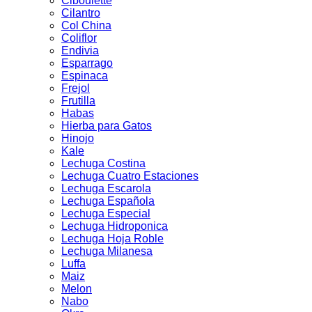
Ciboulette
Cilantro
Col China
Coliflor
Endivia
Esparrago
Espinaca
Frejol
Frutilla
Habas
Hierba para Gatos
Hinojo
Kale
Lechuga Costina
Lechuga Cuatro Estaciones
Lechuga Escarola
Lechuga Española
Lechuga Especial
Lechuga Hidroponica
Lechuga Hoja Roble
Lechuga Milanesa
Luffa
Maiz
Melon
Nabo