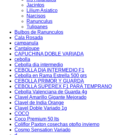
Jacintos
Lilium Asiatico
Narcisos
Ranunculus
Tulipanes
Bulbos de Ranunculos
Cala Rosada
campanula
Cantaloupe
CAPUCHINA DOBLE VARIADA
cebolla
Cebolla dia intermedio
CEBOLLA DIA INTERMEDIO F1
Cebolla en Rama Estrella 500 grs
CEBOLLA PRIMOR Y GUARDA
CEBOLLA SUPEREX F1 PARA TEMPRANO
Cebolla Valenciana de Guarda 4g
Clavel Amarillo Gigante Mejorado
Clavel de India Orange
Clavel Doble Variado 1g
COCO
Coco Premium 50 lts
Coliflor Paxton cosechas otoño invierno
Cosmo Sensation Variado