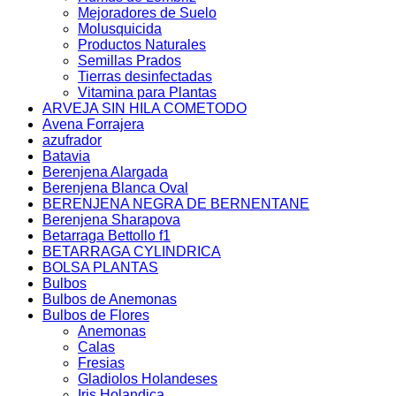
Mejoradores de Suelo
Molusquicida
Productos Naturales
Semillas Prados
Tierras desinfectadas
Vitamina para Plantas
ARVEJA SIN HILA COMETODO
Avena Forrajera
azufrador
Batavia
Berenjena Alargada
Berenjena Blanca Oval
BERENJENA NEGRA DE BERNENTANE
Berenjena Sharapova
Betarraga Bettollo f1
BETARRAGA CYLINDRICA
BOLSA PLANTAS
Bulbos
Bulbos de Anemonas
Bulbos de Flores
Anemonas
Calas
Fresias
Gladiolos Holandeses
Iris Holandica