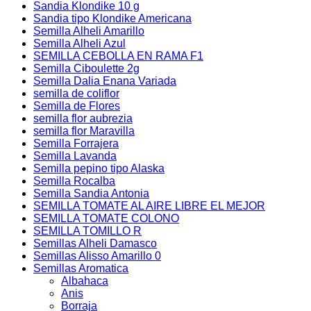
Sandia Klondike 10 g
Sandia tipo Klondike Americana
Semilla Alheli Amarillo
Semilla Alheli Azul
SEMILLA CEBOLLA EN RAMA F1
Semilla Ciboulette 2g
Semilla Dalia Enana Variada
semilla de coliflor
Semilla de Flores
semilla flor aubrezia
semilla flor Maravilla
Semilla Forrajera
Semilla Lavanda
Semilla pepino tipo Alaska
Semilla Rocalba
Semilla Sandia Antonia
SEMILLA TOMATE AL AIRE LIBRE EL MEJOR
SEMILLA TOMATE COLONO
SEMILLA TOMILLO R
Semillas Alheli Damasco
Semillas Alisso Amarillo 0
Semillas Aromatica
Albahaca
Anis
Borraja