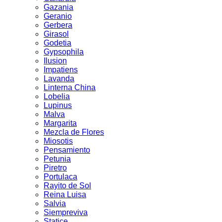
Gazania
Geranio
Gerbera
Girasol
Godetia
Gypsophila
Ilusion
Impatiens
Lavanda
Linterna China
Lobelia
Lupinus
Malva
Margarita
Mezcla de Flores
Miosotis
Pensamiento
Petunia
Piretro
Portulaca
Rayito de Sol
Reina Luisa
Salvia
Siempreviva
Statice