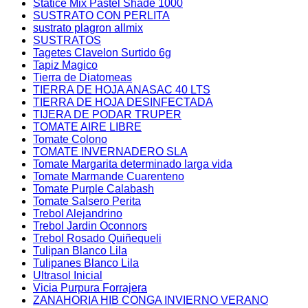
Statice Mix Pastel Shade 1000
SUSTRATO CON PERLITA
sustrato plagron allmix
SUSTRATOS
Tagetes Clavelon Surtido 6g
Tapiz Magico
Tierra de Diatomeas
TIERRA DE HOJA ANASAC 40 LTS
TIERRA DE HOJA DESINFECTADA
TIJERA DE PODAR TRUPER
TOMATE AIRE LIBRE
Tomate Colono
TOMATE INVERNADERO SLA
Tomate Margarita determinado larga vida
Tomate Marmande Cuarenteno
Tomate Purple Calabash
Tomate Salsero Perita
Trebol Alejandrino
Trebol Jardin Oconnors
Trebol Rosado Quiñequeli
Tulipan Blanco Lila
Tulipanes Blanco Lila
Ultrasol Inicial
Vicia Purpura Forrajera
ZANAHORIA HIB CONGA INVIERNO VERANO