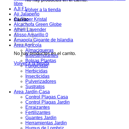
libre
AJI F1
Volver a la tienda
Aji Jalapeño
Aji Super Kristal
Carrito
Alcachofa Green Globe
Alheli Lavender
Alisso Amarillo 0
Amapola Gigante de Islandia
Area Agrícola
Almacigueras
No hay productos en el carrito.
Bioestimulantes
Bolsas Plantas
Volver a la tienda
Fungicidas
Herbicidas
Insecticidas
Pulverizadores
Sustratos
Area Jardín-Casa
Control Plagas Casa
Control Plagas Jardin
Enraizantes
Fertilizantes
Guantes Jardin
Herramientas Jardin
Humus de Lombriz