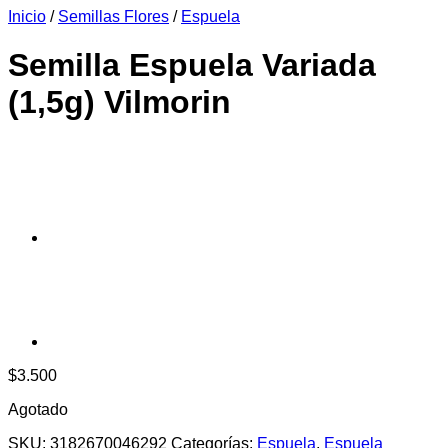
Inicio
/
Semillas Flores
/
Espuela
era:
es:
$6.990.
$6.390.
Semilla Espuela Variada
(1,5g) Vilmorin
$
3.500
Agotado
SKU:
3182670046292
Categorías:
Espuela
,
Espuela