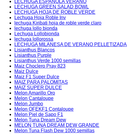
LECHUGA ESPAÑOLA VERANO
LECHUGA GREEN SALAD BOWL
LECHUGA HOJA DE ROBLE VERDE
Lechuga Hoja Roble Inv
lechuga Kiribati hoja de roble verde claro
lechuga lollo bionda
Lechuga Lollobionda
lechuga lollorossa
LECHUGA MILANESA DE VERANO PELLETIZADA
Lisianthus Blancos
Lisianthus Purple
Lisianthus Verde 1000 semillas
Maiz Choclero Pray 823
Maiz Dulce
Maiz F1 Super Dulce
MAIZ PARA PALOMITAS
MAIZ SUPER DULCE
Melon Amarillo Oro
Melon Cantaloupe
Melon Jumbo
Melon OFEKF1 Contaloupe
Melon Piel de Sapo F1
Melon Tuna Dream Dew
MELON TUNA DREAM DEW GRANDE
Melon Tuna Flash Dew 1000 semillas