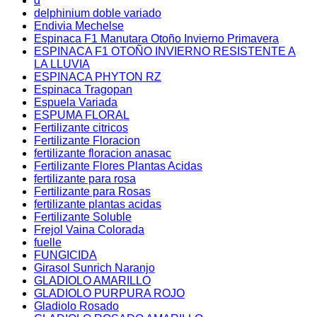
d
delphinium doble variado
Endivia Mechelse
Espinaca F1 Manutara Otoño Invierno Primavera
ESPINACA F1 OTOÑO INVIERNO RESISTENTE A
LA LLUVIA
ESPINACA PHYTON RZ
Espinaca Tragopan
Espuela Variada
ESPUMA FLORAL
Fertilizante citricos
Fertilizante Floracion
fertilizante floracion anasac
Fertilizante Flores Plantas Acidas
fertilizante para rosa
Fertilizante para Rosas
fertilizante plantas acidas
Fertilizante Soluble
Frejol Vaina Colorada
fuelle
FUNGICIDA
Girasol Sunrich Naranjo
GLADIOLO AMARILLO
GLADIOLO PURPURA ROJO
Gladiolo Rosado