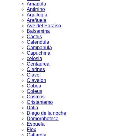
Amapola
Antirrino
Aquilegia
Arañuela
Ave del Paraiso
Balsamina
Cactus
Calendula
Campanula
Capuchina
celosia
Centaurea
Clarines
Clavel
Clavelon
Cobea
Coleus
Cosmos
Cristantemo
Dalia
Diego de la noche
Domorphoteca
Espuela
Flox
Gallardia