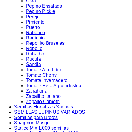
Okra
Pepino Ensalada
Pepino Pickle
Perejil
Pimiento
Puerro
Rabanito
Radichio
Repollito Bruselas
Repollo
Rubarbo
Rucula
Sandia
Tomate Aire Libre
Tomate Cherry
Tomate Invernadero
Tomate Pera Agroindustrial
Zanahoria
Zapallito Italiano
Zapallo Camote
Semillas Hortalizas Sachets
SEMILLAS LUPINUS VARIADOS
Semillas para Brotes
Spagmun Musgo
Statice Mix 1.000 semillas