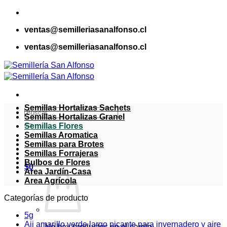
Saltar
al
ventas@semilleriasanalfonso.cl
contenido
ventas@semilleriasanalfonso.cl
Semillas Hortalizas Sachets
Buscar
Semillas Hortalizas Granel
por:
Semillas Flores
Semillas Aromatica
Semillas para Brotes
Semillas Forrajeras
Bulbos de Flores
$
0
Area Jardín-Casa
Area Agrícola
Categorías de producto
5g
Aji amarillo verde largo picante para invernadero y aire
No hay productos en el carrito.