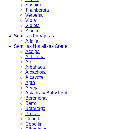
Suspiro
Thunbergia
Verbena
Viola
Violeta
Zinnia
Semillas Forrajeras
Alfalfa
Semillas Hortalizas Granel
Acelga
Achicoria
Aji
Albahaca
Alcachofa
Alcayota
Apio
Arveja
Asiatica y Baby Leaf
Berenjena
Berro
Betarraga
Brocoli
Cebolla
Cebollin