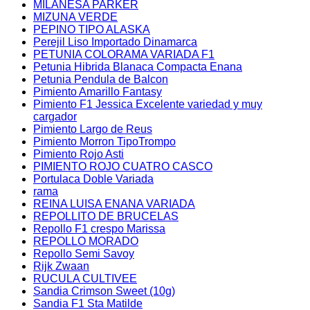
MILANESA PARKER
MIZUNA VERDE
PEPINO TIPO ALASKA
Perejil Liso Importado Dinamarca
PETUNIA COLORAMA VARIADA F1
Petunia Hibrida Blanaca Compacta Enana
Petunia Pendula de Balcon
Pimiento Amarillo Fantasy
Pimiento F1 Jessica Excelente variedad y muy
cargador
Pimiento Largo de Reus
Pimiento Morron TipoTrompo
Pimiento Rojo Asti
PIMIENTO ROJO CUATRO CASCO
Portulaca Doble Variada
rama
REINA LUISA ENANA VARIADA
REPOLLITO DE BRUCELAS
Repollo F1 crespo Marissa
REPOLLO MORADO
Repollo Semi Savoy
Rijk Zwaan
RUCULA CULTIVEE
Sandia Crimson Sweet (10g)
Sandia F1 Sta Matilde