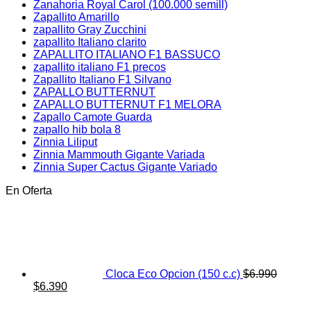
Zanahoria Royal Carol (100.000 semill)
Zapallito Amarillo
zapallito Gray Zucchini
zapallito Italiano clarito
ZAPALLITO ITALIANO F1 BASSUCO
zapallito italiano F1 precos
Zapallito Italiano F1 Silvano
ZAPALLO BUTTERNUT
ZAPALLO BUTTERNUT F1 MELORA
Zapallo Camote Guarda
zapallo hib bola 8
Zinnia Liliput
Zinnia Mammouth Gigante Variada
Zinnia Super Cactus Gigante Variado
En Oferta
Cloca Eco Opcion (150 c.c)
$
6.990
El
El
$
6.390
precio
precio
original
actual