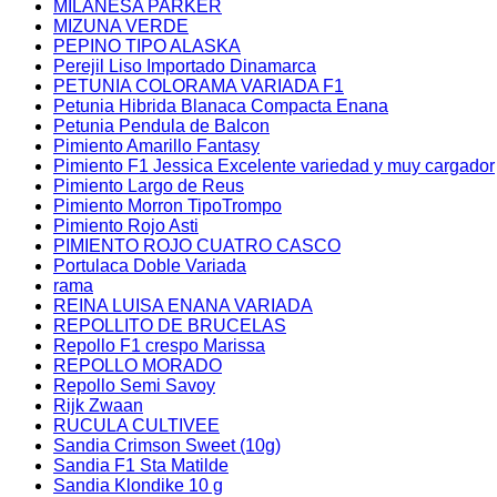
MILANESA PARKER
MIZUNA VERDE
PEPINO TIPO ALASKA
Perejil Liso Importado Dinamarca
PETUNIA COLORAMA VARIADA F1
Petunia Hibrida Blanaca Compacta Enana
Petunia Pendula de Balcon
Pimiento Amarillo Fantasy
Pimiento F1 Jessica Excelente variedad y muy cargador
Pimiento Largo de Reus
Pimiento Morron TipoTrompo
Pimiento Rojo Asti
PIMIENTO ROJO CUATRO CASCO
Portulaca Doble Variada
rama
REINA LUISA ENANA VARIADA
REPOLLITO DE BRUCELAS
Repollo F1 crespo Marissa
REPOLLO MORADO
Repollo Semi Savoy
Rijk Zwaan
RUCULA CULTIVEE
Sandia Crimson Sweet (10g)
Sandia F1 Sta Matilde
Sandia Klondike 10 g