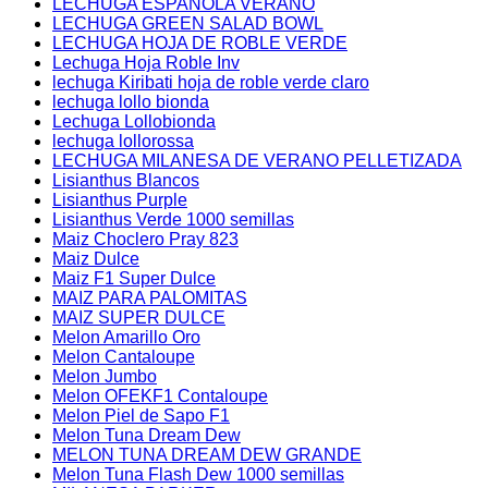
LECHUGA ESPAÑOLA VERANO
LECHUGA GREEN SALAD BOWL
LECHUGA HOJA DE ROBLE VERDE
Lechuga Hoja Roble Inv
lechuga Kiribati hoja de roble verde claro
lechuga lollo bionda
Lechuga Lollobionda
lechuga lollorossa
LECHUGA MILANESA DE VERANO PELLETIZADA
Lisianthus Blancos
Lisianthus Purple
Lisianthus Verde 1000 semillas
Maiz Choclero Pray 823
Maiz Dulce
Maiz F1 Super Dulce
MAIZ PARA PALOMITAS
MAIZ SUPER DULCE
Melon Amarillo Oro
Melon Cantaloupe
Melon Jumbo
Melon OFEKF1 Contaloupe
Melon Piel de Sapo F1
Melon Tuna Dream Dew
MELON TUNA DREAM DEW GRANDE
Melon Tuna Flash Dew 1000 semillas