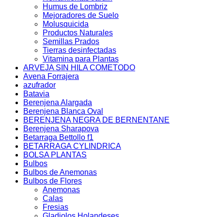
Humus de Lombriz
Mejoradores de Suelo
Molusquicida
Productos Naturales
Semillas Prados
Tierras desinfectadas
Vitamina para Plantas
ARVEJA SIN HILA COMETODO
Avena Forrajera
azufrador
Batavia
Berenjena Alargada
Berenjena Blanca Oval
BERENJENA NEGRA DE BERNENTANE
Berenjena Sharapova
Betarraga Bettollo f1
BETARRAGA CYLINDRICA
BOLSA PLANTAS
Bulbos
Bulbos de Anemonas
Bulbos de Flores
Anemonas
Calas
Fresias
Gladiolos Holandeses