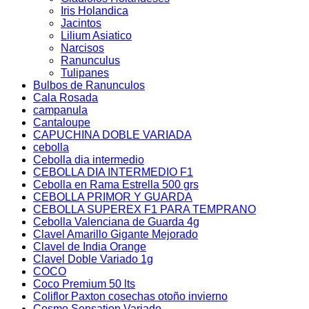
Iris Holandica
Jacintos
Lilium Asiatico
Narcisos
Ranunculus
Tulipanes
Bulbos de Ranunculos
Cala Rosada
campanula
Cantaloupe
CAPUCHINA DOBLE VARIADA
cebolla
Cebolla dia intermedio
CEBOLLA DIA INTERMEDIO F1
Cebolla en Rama Estrella 500 grs
CEBOLLA PRIMOR Y GUARDA
CEBOLLA SUPEREX F1 PARA TEMPRANO
Cebolla Valenciana de Guarda 4g
Clavel Amarillo Gigante Mejorado
Clavel de India Orange
Clavel Doble Variado 1g
COCO
Coco Premium 50 lts
Coliflor Paxton cosechas otoño invierno
Cosmo Sensation Variado