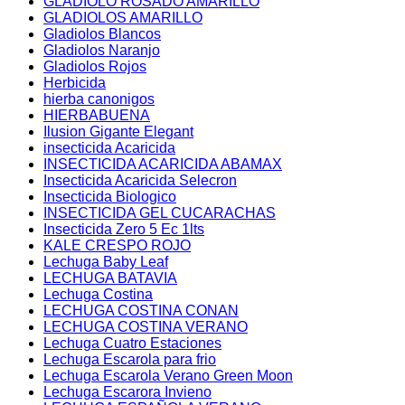
GLADIOLO ROSADO AMARILLO
GLADIOLOS AMARILLO
Gladiolos Blancos
Gladiolos Naranjo
Gladiolos Rojos
Herbicida
hierba canonigos
HIERBABUENA
Ilusion Gigante Elegant
insecticida Acaricida
INSECTICIDA ACARICIDA ABAMAX
Insecticida Acaricida Selecron
Insecticida Biologico
INSECTICIDA GEL CUCARACHAS
Insecticida Zero 5 Ec 1lts
KALE CRESPO ROJO
Lechuga Baby Leaf
LECHUGA BATAVIA
Lechuga Costina
LECHUGA COSTINA CONAN
LECHUGA COSTINA VERANO
Lechuga Cuatro Estaciones
Lechuga Escarola para frio
Lechuga Escarola Verano Green Moon
Lechuga Escarora Invieno