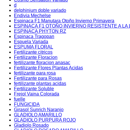
d
delphinium doble variado
Endivia Mechelse
Espinaca F1 Manutara Otoño Invierno Primavera
ESPINACA F1 OTOÑO INVIERNO RESISTENTE A LA 
ESPINACA PHYTON RZ
Espinaca Tragopan
Espuela Variada
ESPUMA FLORAL
Fertilizante citricos
Fertilizante Floracion
fertilizante floracion anasac
Fertilizante Flores Plantas Acidas
fertilizante para rosa
Fertilizante para Rosas
fertilizante plantas acidas
Fertilizante Soluble
Frejol Vaina Colorada
fuelle
FUNGICIDA
Girasol Sunrich Naranjo
GLADIOLO AMARILLO
GLADIOLO PURPURA ROJO
Gladiolo Rosado