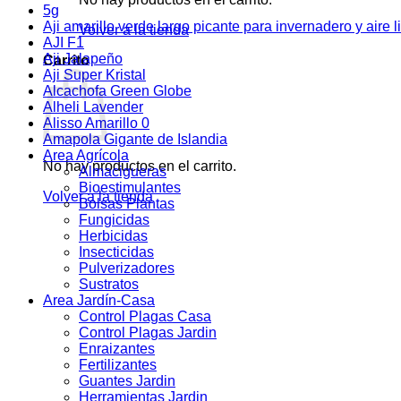
5g
Aji amarillo verde largo picante para invernadero y aire l
Volver a la tienda
AJI F1
Aji Jalapeño
Carrito
Aji Super Kristal
Alcachofa Green Globe
Alheli Lavender
Alisso Amarillo 0
Amapola Gigante de Islandia
Area Agrícola
No hay productos en el carrito.
Almacigueras
Bioestimulantes
Volver a la tienda
Bolsas Plantas
Fungicidas
Herbicidas
Insecticidas
Pulverizadores
Sustratos
Area Jardín-Casa
Control Plagas Casa
Control Plagas Jardin
Enraizantes
Fertilizantes
Guantes Jardin
Herramientas Jardin