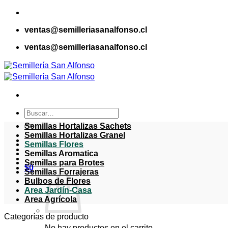
Saltar
al
ventas@semilleriasanalfonso.cl
contenido
ventas@semilleriasanalfonso.cl
Buscar
por:
Semillas Hortalizas Sachets
Semillas Hortalizas Granel
Semillas Flores
Semillas Aromatica
Semillas para Brotes
$
0
Semillas Forrajeras
Bulbos de Flores
Area Jardín-Casa
Area Agrícola
Categorías de producto
No hay productos en el carrito.