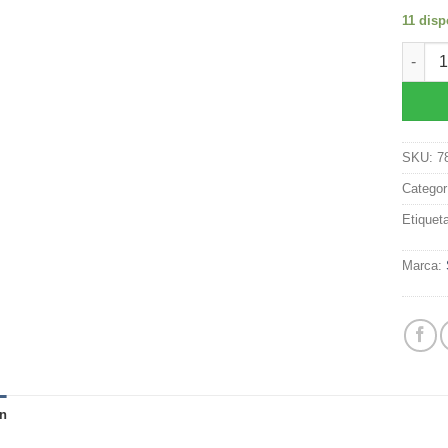
11 disp
Bolsa 
SKU:
7
Categor
Etiquet
Marca:
n