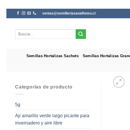
Saltar
ventas@semilleriasanalfonso.cl
al
contenido
Buscar
por:
Semillas Hortalizas Sachets
Semillas Hortalizas Gran
Categorías de producto
5g
Aji amarillo verde largo picante para
invernadero y aire libre