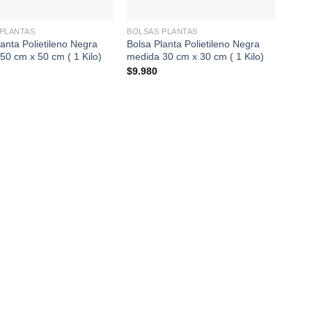
+
+
PLANTAS
BOLSAS PLANTAS
BOLS
anta Polietileno Negra
Bolsa Planta Polietileno Negra
Bolsa
50 cm x 50 cm ( 1 Kilo)
medida 30 cm x 30 cm ( 1 Kilo)
medi
$
9.980
$
9.9