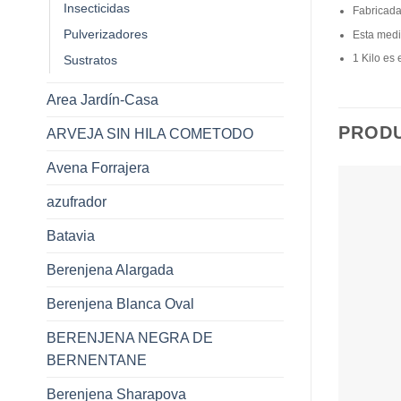
Insecticidas
Fabricada
Pulverizadores
Esta medi
1 Kilo es
Sustratos
Area Jardín-Casa
PROD
ARVEJA SIN HILA COMETODO
Avena Forrajera
azufrador
Batavia
Berenjena Alargada
Berenjena Blanca Oval
BERENJENA NEGRA DE
BERNENTANE
Berenjena Sharapova