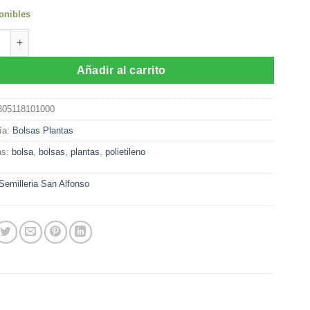
onibles
Planta Polietileno Negra medida 60 cm x 60 cm ( 1 Kilo) cantidad
Añadir al carrito
805118101000
ía:
Bolsas Plantas
as:
bolsa
,
bolsas
,
plantas
,
polietileno
Semilleria San Alfonso