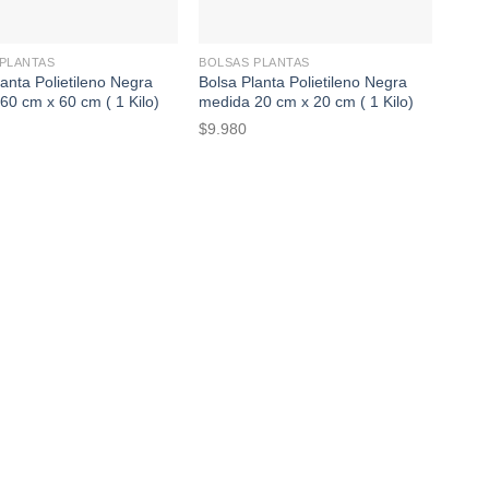
+
+
PLANTAS
BOLSAS PLANTAS
BOLS
anta Polietileno Negra
Bolsa Planta Polietileno Negra
Bolsa
60 cm x 60 cm ( 1 Kilo)
medida 20 cm x 20 cm ( 1 Kilo)
medi
$
9.980
$
9.9