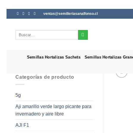
Saltar
ventas@semilleriasanalfonso.cl
al
contenido
Buscar
por:
Semillas Hortalizas Sachets
Semillas Hortalizas Gran
Categorías de producto
5g
Aji amarillo verde largo picante para
invernadero y aire libre
AJI F1