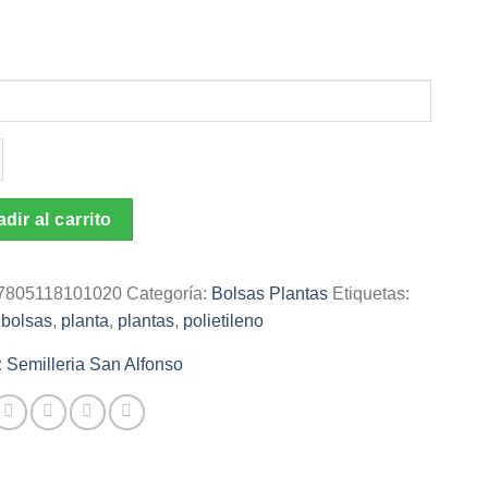
leno
a
dir al carrito
7805118101020
Categoría:
Bolsas Plantas
Etiquetas:
,
bolsas
,
planta
,
plantas
,
polietileno
:
Semilleria San Alfonso
ad