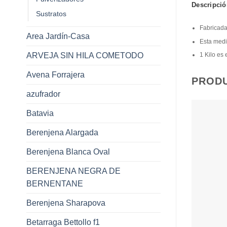
Descripció
Sustratos
Fabricada
Area Jardín-Casa
Esta medi
ARVEJA SIN HILA COMETODO
1 Kilo es
Avena Forrajera
PROD
azufrador
Batavia
Berenjena Alargada
Berenjena Blanca Oval
BERENJENA NEGRA DE
BERNENTANE
Berenjena Sharapova
Betarraga Bettollo f1