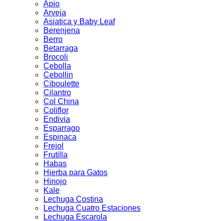
Apio
Arveja
Asiatica y Baby Leaf
Berenjena
Berro
Betarraga
Brocoli
Cebolla
Cebollin
Ciboulette
Cilantro
Col China
Coliflor
Endivia
Esparrago
Espinaca
Frejol
Frutilla
Habas
Hierba para Gatos
Hinojo
Kale
Lechuga Costina
Lechuga Cuatro Estaciones
Lechuga Escarola