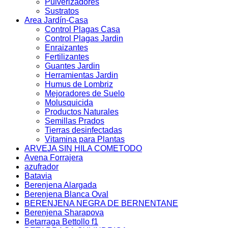
Pulverizadores
Sustratos
Area Jardín-Casa
Control Plagas Casa
Control Plagas Jardin
Enraizantes
Fertilizantes
Guantes Jardin
Herramientas Jardin
Humus de Lombriz
Mejoradores de Suelo
Molusquicida
Productos Naturales
Semillas Prados
Tierras desinfectadas
Vitamina para Plantas
ARVEJA SIN HILA COMETODO
Avena Forrajera
azufrador
Batavia
Berenjena Alargada
Berenjena Blanca Oval
BERENJENA NEGRA DE BERNENTANE
Berenjena Sharapova
Betarraga Bettollo f1