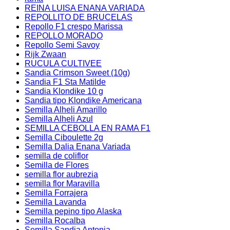
REINA LUISA ENANA VARIADA
REPOLLITO DE BRUCELAS
Repollo F1 crespo Marissa
REPOLLO MORADO
Repollo Semi Savoy
Rijk Zwaan
RUCULA CULTIVEE
Sandia Crimson Sweet (10g)
Sandia F1 Sta Matilde
Sandia Klondike 10 g
Sandia tipo Klondike Americana
Semilla Alheli Amarillo
Semilla Alheli Azul
SEMILLA CEBOLLA EN RAMA F1
Semilla Ciboulette 2g
Semilla Dalia Enana Variada
semilla de coliflor
Semilla de Flores
semilla flor aubrezia
semilla flor Maravilla
Semilla Forrajera
Semilla Lavanda
Semilla pepino tipo Alaska
Semilla Rocalba
Semilla Sandia Antonia