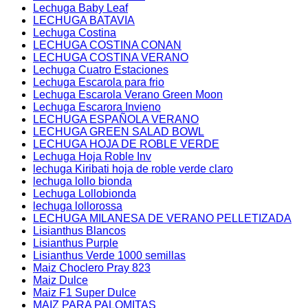
Lechuga Baby Leaf
LECHUGA BATAVIA
Lechuga Costina
LECHUGA COSTINA CONAN
LECHUGA COSTINA VERANO
Lechuga Cuatro Estaciones
Lechuga Escarola para frio
Lechuga Escarola Verano Green Moon
Lechuga Escarora Invieno
LECHUGA ESPAÑOLA VERANO
LECHUGA GREEN SALAD BOWL
LECHUGA HOJA DE ROBLE VERDE
Lechuga Hoja Roble Inv
lechuga Kiribati hoja de roble verde claro
lechuga lollo bionda
Lechuga Lollobionda
lechuga lollorossa
LECHUGA MILANESA DE VERANO PELLETIZADA
Lisianthus Blancos
Lisianthus Purple
Lisianthus Verde 1000 semillas
Maiz Choclero Pray 823
Maiz Dulce
Maiz F1 Super Dulce
MAIZ PARA PALOMITAS