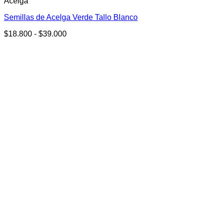
Acelga
tiene
múltiples
Semillas de Acelga Verde Tallo Blanco
variantes.
Las
Rango
$
18.800
-
$
39.000
opciones
de
se
precios:
pueden
desde
elegir
$18.800
en
hasta
la
$39.000
página
de
producto