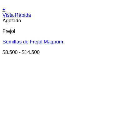
+
Este
Vista Rápida
producto
Agotado
tiene
Frejol
múltiples
variantes.
Semillas de Frejol Magnum
Las
opciones
Rango
$
8.500
-
$
14.500
se
de
pueden
precios:
elegir
desde
en
$8.500
la
hasta
página
$14.500
de
producto