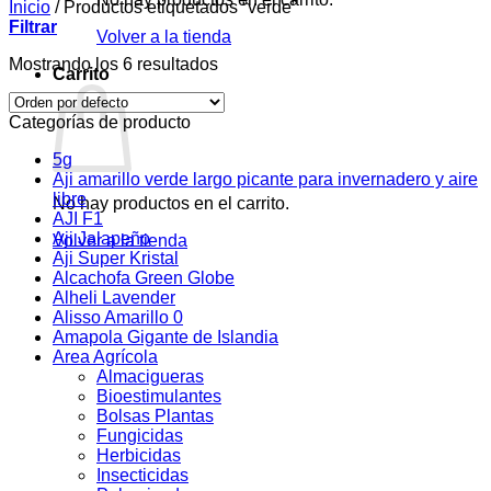
Inicio
/
Productos etiquetados “verde”
Filtrar
Volver a la tienda
Mostrando los 6 resultados
Carrito
Categorías de producto
5g
Aji amarillo verde largo picante para invernadero y aire
libre
No hay productos en el carrito.
AJI F1
Aji Jalapeño
Volver a la tienda
Aji Super Kristal
Alcachofa Green Globe
Alheli Lavender
Alisso Amarillo 0
Amapola Gigante de Islandia
Area Agrícola
Almacigueras
Bioestimulantes
Bolsas Plantas
Fungicidas
Herbicidas
Insecticidas