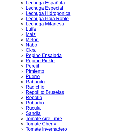
Lechuga Española
Lechuga Especial
Lechuga Hidroponica
Lechuga Hoja Roble
Lechuga Milanesa
Luffa
Maiz
Melon
Nabo
Okra
Pepino Ensalada
Pepino Pickle
Perejil
Pimiento
Puerro
Rabanito
Radichio
Repollito Bruselas
Repollo
Rubarbo
Rucula
Sandia
Tomate Aire Libre
Tomate Cherry
Tomate Invernadero