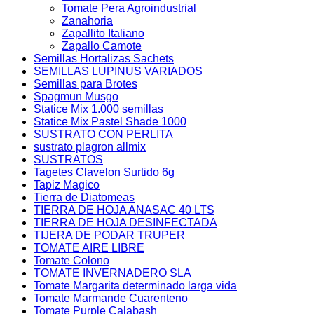
Tomate Pera Agroindustrial
Zanahoria
Zapallito Italiano
Zapallo Camote
Semillas Hortalizas Sachets
SEMILLAS LUPINUS VARIADOS
Semillas para Brotes
Spagmun Musgo
Statice Mix 1.000 semillas
Statice Mix Pastel Shade 1000
SUSTRATO CON PERLITA
sustrato plagron allmix
SUSTRATOS
Tagetes Clavelon Surtido 6g
Tapiz Magico
Tierra de Diatomeas
TIERRA DE HOJA ANASAC 40 LTS
TIERRA DE HOJA DESINFECTADA
TIJERA DE PODAR TRUPER
TOMATE AIRE LIBRE
Tomate Colono
TOMATE INVERNADERO SLA
Tomate Margarita determinado larga vida
Tomate Marmande Cuarenteno
Tomate Purple Calabash