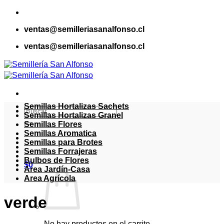
Saltar
al
ventas@semilleriasanalfonso.cl
contenido
ventas@semilleriasanalfonso.cl
Semillas Hortalizas Sachets
Buscar
Semillas Hortalizas Granel
por:
Semillas Flores
Semillas Aromatica
Semillas para Brotes
Semillas Forrajeras
Bulbos de Flores
$
0
Area Jardín-Casa
Area Agrícola
verde
No hay productos en el carrito.