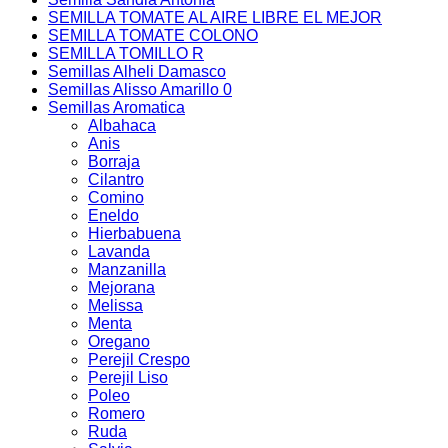
SEMILLA TOMATE AL AIRE LIBRE EL MEJOR
SEMILLA TOMATE COLONO
SEMILLA TOMILLO R
Semillas Alheli Damasco
Semillas Alisso Amarillo 0
Semillas Aromatica
Albahaca
Anis
Borraja
Cilantro
Comino
Eneldo
Hierbabuena
Lavanda
Manzanilla
Mejorana
Melissa
Menta
Oregano
Perejil Crespo
Perejil Liso
Poleo
Romero
Ruda