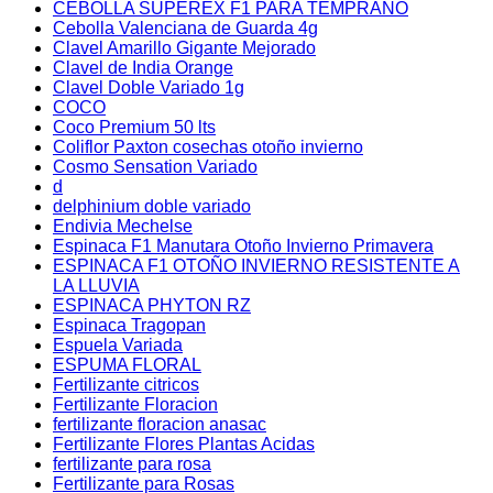
CEBOLLA SUPEREX F1 PARA TEMPRANO
Cebolla Valenciana de Guarda 4g
Clavel Amarillo Gigante Mejorado
Clavel de India Orange
Clavel Doble Variado 1g
COCO
Coco Premium 50 lts
Coliflor Paxton cosechas otoño invierno
Cosmo Sensation Variado
d
delphinium doble variado
Endivia Mechelse
Espinaca F1 Manutara Otoño Invierno Primavera
ESPINACA F1 OTOÑO INVIERNO RESISTENTE A
LA LLUVIA
ESPINACA PHYTON RZ
Espinaca Tragopan
Espuela Variada
ESPUMA FLORAL
Fertilizante citricos
Fertilizante Floracion
fertilizante floracion anasac
Fertilizante Flores Plantas Acidas
fertilizante para rosa
Fertilizante para Rosas