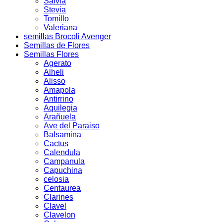
Salvia
Stevia
Tomillo
Valeriana
semillas Brocoli Avenger
Semillas de Flores
Semillas Flores
Agerato
Alheli
Alisso
Amapola
Antirrino
Aquilegia
Arañuela
Ave del Paraiso
Balsamina
Cactus
Calendula
Campanula
Capuchina
celosia
Centaurea
Clarines
Clavel
Clavelon