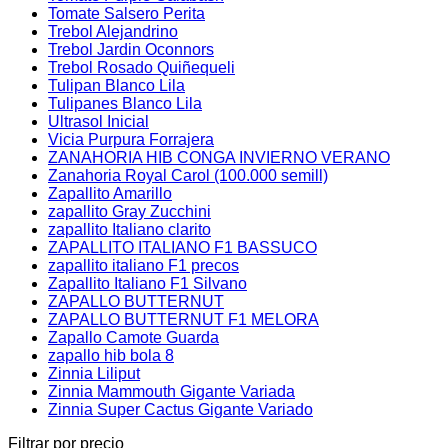
Tomate Salsero Perita
Trebol Alejandrino
Trebol Jardin Oconnors
Trebol Rosado Quiñequeli
Tulipan Blanco Lila
Tulipanes Blanco Lila
Ultrasol Inicial
Vicia Purpura Forrajera
ZANAHORIA HIB CONGA INVIERNO VERANO
Zanahoria Royal Carol (100.000 semill)
Zapallito Amarillo
zapallito Gray Zucchini
zapallito Italiano clarito
ZAPALLITO ITALIANO F1 BASSUCO
zapallito italiano F1 precos
Zapallito Italiano F1 Silvano
ZAPALLO BUTTERNUT
ZAPALLO BUTTERNUT F1 MELORA
Zapallo Camote Guarda
zapallo hib bola 8
Zinnia Liliput
Zinnia Mammouth Gigante Variada
Zinnia Super Cactus Gigante Variado
Filtrar por precio