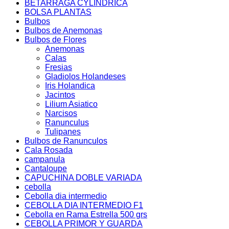
BETARRAGA CYLINDRICA
BOLSA PLANTAS
Bulbos
Bulbos de Anemonas
Bulbos de Flores
Anemonas
Calas
Fresias
Gladiolos Holandeses
Iris Holandica
Jacintos
Lilium Asiatico
Narcisos
Ranunculus
Tulipanes
Bulbos de Ranunculos
Cala Rosada
campanula
Cantaloupe
CAPUCHINA DOBLE VARIADA
cebolla
Cebolla dia intermedio
CEBOLLA DIA INTERMEDIO F1
Cebolla en Rama Estrella 500 grs
CEBOLLA PRIMOR Y GUARDA