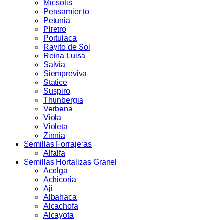
Miosotis
Pensamiento
Petunia
Piretro
Portulaca
Rayito de Sol
Reina Luisa
Salvia
Siempreviva
Statice
Suspiro
Thunbergia
Verbena
Viola
Violeta
Zinnia
Semillas Forrajeras
Alfalfa
Semillas Hortalizas Granel
Acelga
Achicoria
Aji
Albahaca
Alcachofa
Alcayota