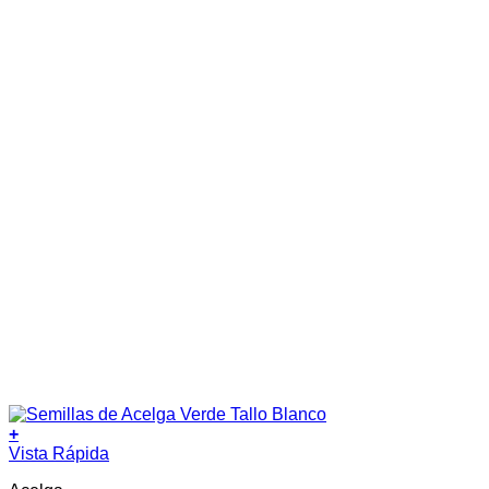
+
Este
Vista Rápida
producto