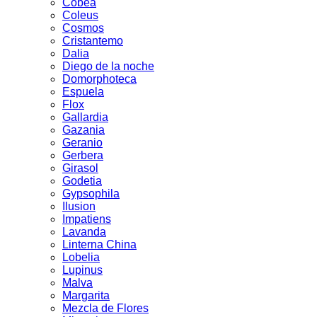
Cobea
Coleus
Cosmos
Cristantemo
Dalia
Diego de la noche
Domorphoteca
Espuela
Flox
Gallardia
Gazania
Geranio
Gerbera
Girasol
Godetia
Gypsophila
Ilusion
Impatiens
Lavanda
Linterna China
Lobelia
Lupinus
Malva
Margarita
Mezcla de Flores