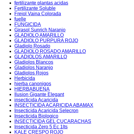
fertilizante plantas acidas
Fertilizante Soluble
Frejol Vaina Colorada
fuelle
FUNGICIDA
Girasol Sunrich Naranjo
GLADIOLO AMARILLO
GLADIOLO PURPURA ROJO
Gladiolo Rosado
GLADIOLO ROSADO AMARILLO
GLADIOLOS AMARILLO
Gladiolos Blancos
Gladiolos Naranjo
Gladiolos Rojos
Herbicida
hierba canonigos
HIERBABUENA
Ilusion Gigante Elegant
insecticida Acaricida
INSECTICIDA ACARICIDA ABAMAX
Insecticida Acaricida Selecron
Insecticida Biologico
INSECTICIDA GEL CUCARACHAS
Insecticida Zero 5 Ec 1lts
KALE CRESPO ROJO