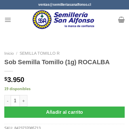
Saltar
ventas@semilleriasanalfonso.cl
al
contenido
Inicio
/
SEMILLA TOMILLO R
Sob Semilla Tomillo (1g) ROCALBA
3.950
$
19 disponibles
Sob Semilla Tomillo (1g) ROCALBA cantidad
Añadir al carrito
SKU:
8423737085713