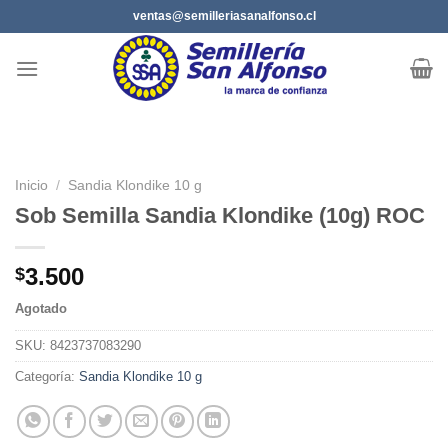
Saltar
ventas@semilleriasanalfonso.cl
al
contenido
Inicio
/
Sandia Klondike 10 g
Sob Semilla Sandia Klondike (10g) ROC
3.500
$
Agotado
SKU:
8423737083290
Categoría:
Sandia Klondike 10 g