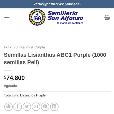
Saltar
ventas@semilleriasanalfonso.cl
al
contenido
Inicio
/
Lisianthus Purple
Semillas Lisianthus ABC1 Purple (1000
semillas Pell)
74.800
$
Agotado
Categoría:
Lisianthus Purple