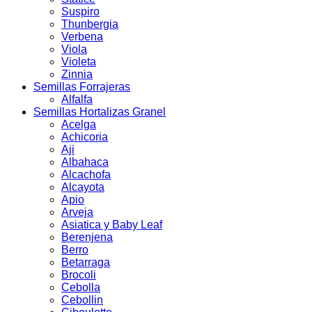
Suspiro
Thunbergia
Verbena
Viola
Violeta
Zinnia
Semillas Forrajeras
Alfalfa
Semillas Hortalizas Granel
Acelga
Achicoria
Aji
Albahaca
Alcachofa
Alcayota
Apio
Arveja
Asiatica y Baby Leaf
Berenjena
Berro
Betarraga
Brocoli
Cebolla
Cebollin