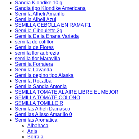
Sandia Klondike 10 g
Sandia tipo Klondike Americana
Semilla Alheli Amarillo
Semilla Alheli Azul
SEMILLA CEBOLLA EN RAMA F1
Semilla Ciboulette 2g
Semilla Dalia Enana Variada
semilla de coliflor
Semilla de Flores
semilla flor aubrezia
semilla flor Maravilla
Semilla Forrajera
Semilla Lavanda
Semilla pepino tipo Alaska
Semilla Rocalba
Semilla Sandia Antonia
SEMILLA TOMATE AL AIRE LIBRE EL MEJOR
SEMILLA TOMATE COLONO
SEMILLA TOMILLO R
Semillas Alheli Damasco
Semillas Alisso Amarillo 0
Semillas Aromatica
Albahaca
Anis
Borraja