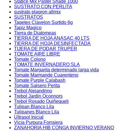
Statice Mix Pastel Shade 1000
SUSTRATO CON PERLITA
sustrato plagron allmix
SUSTRATOS
Tagetes Clavelon Surtido 6g
Tapiz Magico
Tierra de Diatomeas
TIERRA DE HOJA ANASAC 40 LTS
TIERRA DE HOJA DESINFECTADA
TIJERA DE PODAR TRUPER
TOMATE AIRE LIBRE
Tomate Colono
TOMATE INVERNADERO SLA
Tomate Margarita determinado larga vida
Tomate Marmande Cuarenteno
Tomate Purple Calabash
Tomate Salsero Perita
Trebol Alejandrino
Trebol Jardin Oconnors
Trebol Rosado Quiñequeli
Tulipan Blanco Lila
Tulipanes Blanco Lila
Ultrasol Inicial
Vicia Purpura Forrajera
ZANAHORIA HIB CONGA INVIERNO VERANO