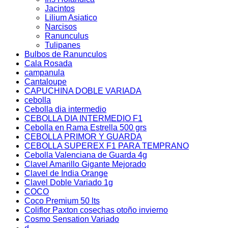
Jacintos
Lilium Asiatico
Narcisos
Ranunculus
Tulipanes
Bulbos de Ranunculos
Cala Rosada
campanula
Cantaloupe
CAPUCHINA DOBLE VARIADA
cebolla
Cebolla dia intermedio
CEBOLLA DIA INTERMEDIO F1
Cebolla en Rama Estrella 500 grs
CEBOLLA PRIMOR Y GUARDA
CEBOLLA SUPEREX F1 PARA TEMPRANO
Cebolla Valenciana de Guarda 4g
Clavel Amarillo Gigante Mejorado
Clavel de India Orange
Clavel Doble Variado 1g
COCO
Coco Premium 50 lts
Coliflor Paxton cosechas otoño invierno
Cosmo Sensation Variado