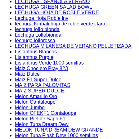
LECHUGA ESPAÑOLA VERANO
LECHUGA GREEN SALAD BOWL
LECHUGA HOJA DE ROBLE VERDE
Lechuga Hoja Roble Inv
lechuga Kiribati hoja de roble verde claro
lechuga lollo bionda
Lechuga Lollobionda
lechuga lollorossa
LECHUGA MILANESA DE VERANO PELLETIZADA
Lisianthus Blancos
Lisianthus Purple
Lisianthus Verde 1000 semillas
Maiz Choclero Pray 823
Maiz Dulce
Maiz F1 Super Dulce
MAIZ PARA PALOMITAS
MAIZ SUPER DULCE
Melon Amarillo Oro
Melon Cantaloupe
Melon Jumbo
Melon OFEKF1 Contaloupe
Melon Piel de Sapo F1
Melon Tuna Dream Dew
MELON TUNA DREAM DEW GRANDE
Melon Tuna Flash Dew 1000 semillas