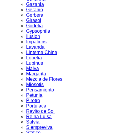
Gazania
Geranio
Gerbera
Girasol
Godetia
Gypsophila
Ilusion
Impatiens
Lavanda
Linterna China
Lobelia
Lupinus
Malva
Margarita
Mezcla de Flores
Miosotis
Pensamiento
Petunia
Piretro
Portulaca
Rayito de Sol
Reina Luisa
Salvia
Siempreviva
Statice