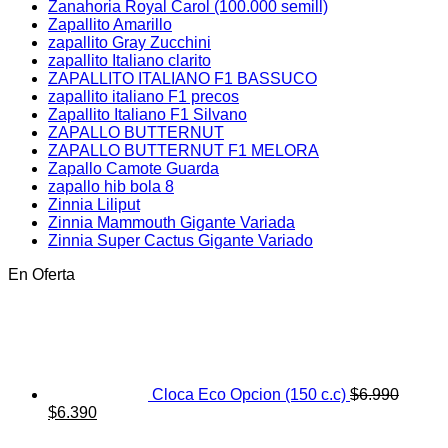
Zanahoria Royal Carol (100.000 semill)
Zapallito Amarillo
zapallito Gray Zucchini
zapallito Italiano clarito
ZAPALLITO ITALIANO F1 BASSUCO
zapallito italiano F1 precos
Zapallito Italiano F1 Silvano
ZAPALLO BUTTERNUT
ZAPALLO BUTTERNUT F1 MELORA
Zapallo Camote Guarda
zapallo hib bola 8
Zinnia Liliput
Zinnia Mammouth Gigante Variada
Zinnia Super Cactus Gigante Variado
En Oferta
Cloca Eco Opcion (150 c.c)
$
6.990
El
El
$
6.390
precio
precio
original
actual