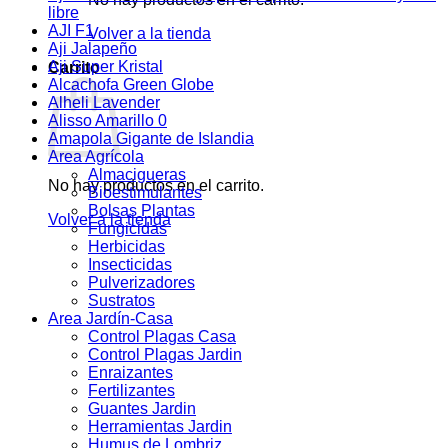
libre
AJI F1
Volver a la tienda
Aji Jalapeño
Aji Super Kristal
Carrito
Alcachofa Green Globe
Alheli Lavender
Alisso Amarillo 0
Amapola Gigante de Islandia
Area Agrícola
Almacigueras
No hay productos en el carrito.
Bioestimulantes
Bolsas Plantas
Volver a la tienda
Fungicidas
Herbicidas
Insecticidas
Pulverizadores
Sustratos
Area Jardín-Casa
Control Plagas Casa
Control Plagas Jardin
Enraizantes
Fertilizantes
Guantes Jardin
Herramientas Jardin
Humus de Lombriz