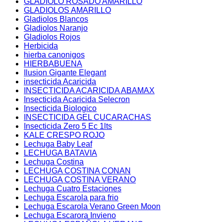
GLADIOLO ROSADO AMARILLO
GLADIOLOS AMARILLO
Gladiolos Blancos
Gladiolos Naranjo
Gladiolos Rojos
Herbicida
hierba canonigos
HIERBABUENA
Ilusion Gigante Elegant
insecticida Acaricida
INSECTICIDA ACARICIDA ABAMAX
Insecticida Acaricida Selecron
Insecticida Biologico
INSECTICIDA GEL CUCARACHAS
Insecticida Zero 5 Ec 1lts
KALE CRESPO ROJO
Lechuga Baby Leaf
LECHUGA BATAVIA
Lechuga Costina
LECHUGA COSTINA CONAN
LECHUGA COSTINA VERANO
Lechuga Cuatro Estaciones
Lechuga Escarola para frio
Lechuga Escarola Verano Green Moon
Lechuga Escarora Invieno