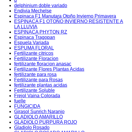
d
delphinium doble variado
Endivia Mechelse
Espinaca F1 Manutara Otoño Invierno Primavera
ESPINACA F1 OTOÑO INVIERNO RESISTENTE A
LA LLUVIA
ESPINACA PHYTON RZ
Espinaca Tragopan
Espuela Variada
ESPUMA FLORAL
Fertilizante citricos
Fertilizante Floracion
fertilizante floracion anasac
Fertilizante Flores Plantas Acidas
fertilizante para rosa
Fertilizante para Rosas
fertilizante plantas acidas
Fertilizante Soluble
Frejol Vaina Colorada
fuelle
FUNGICIDA
Girasol Sunrich Naranjo
GLADIOLO AMARILLO
GLADIOLO PURPURA ROJO
Gladiolo Rosado