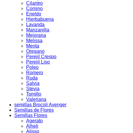
Cilantro
Comino
Eneldo
Hierbabuena
Lavanda
Manzanilla
Mejorana
Melissa
Menta
Oregano
Perejil Crespo
Perejil Liso
Poleo
Romero
Ruda
Salvia
Stevia
Tomillo
Valeriana
semillas Brocoli Avenger
Semillas de Flores
Semillas Flores
Agerato
Alheli
Alisso