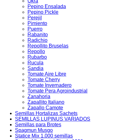
Okra
Pepino Ensalada
Pepino Pickle
Perejil
Pimiento
Puerro
Rabanito
Radichio
Repollito Bruselas
Repollo
Rubarbo
Rucula
Sandia
Tomate Aire Libre
Tomate Cherry
Tomate Invernadero
Tomate Pera Agroindustrial
Zanahoria
Zapallito Italiano
Zapallo Camote
Semillas Hortalizas Sachets
SEMILLAS LUPINUS VARIADOS
Semillas para Brotes
Spagmun Musgo
Statice Mix 1.000 semillas