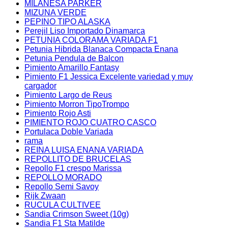
MILANESA PARKER
MIZUNA VERDE
PEPINO TIPO ALASKA
Perejil Liso Importado Dinamarca
PETUNIA COLORAMA VARIADA F1
Petunia Hibrida Blanaca Compacta Enana
Petunia Pendula de Balcon
Pimiento Amarillo Fantasy
Pimiento F1 Jessica Excelente variedad y muy
cargador
Pimiento Largo de Reus
Pimiento Morron TipoTrompo
Pimiento Rojo Asti
PIMIENTO ROJO CUATRO CASCO
Portulaca Doble Variada
rama
REINA LUISA ENANA VARIADA
REPOLLITO DE BRUCELAS
Repollo F1 crespo Marissa
REPOLLO MORADO
Repollo Semi Savoy
Rijk Zwaan
RUCULA CULTIVEE
Sandia Crimson Sweet (10g)
Sandia F1 Sta Matilde