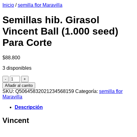
Inicio
/
semilla flor Maravilla
era:
es:
$6.990.
$6.390.
Semillas hib. Girasol
Vincent Ball (1.000 seed)
Para Corte
$
88.800
3 disponibles
Semillas
hib.
Añadir al carrito
Girasol
SKU:
Q50645832021234568159
Categoría:
semilla flor
Vincent
Maravilla
Ball
(1.000
Descripción
seed)
Para
Vincent
Corte
cantidad