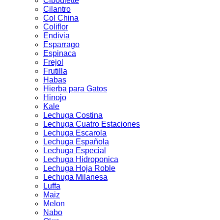
Ciboulette
Cilantro
Col China
Coliflor
Endivia
Esparrago
Espinaca
Frejol
Frutilla
Habas
Hierba para Gatos
Hinojo
Kale
Lechuga Costina
Lechuga Cuatro Estaciones
Lechuga Escarola
Lechuga Española
Lechuga Especial
Lechuga Hidroponica
Lechuga Hoja Roble
Lechuga Milanesa
Luffa
Maiz
Melon
Nabo