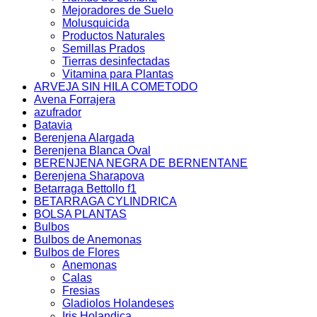
Mejoradores de Suelo
Molusquicida
Productos Naturales
Semillas Prados
Tierras desinfectadas
Vitamina para Plantas
ARVEJA SIN HILA COMETODO
Avena Forrajera
azufrador
Batavia
Berenjena Alargada
Berenjena Blanca Oval
BERENJENA NEGRA DE BERNENTANE
Berenjena Sharapova
Betarraga Bettollo f1
BETARRAGA CYLINDRICA
BOLSA PLANTAS
Bulbos
Bulbos de Anemonas
Bulbos de Flores
Anemonas
Calas
Fresias
Gladiolos Holandeses
Iris Holandica