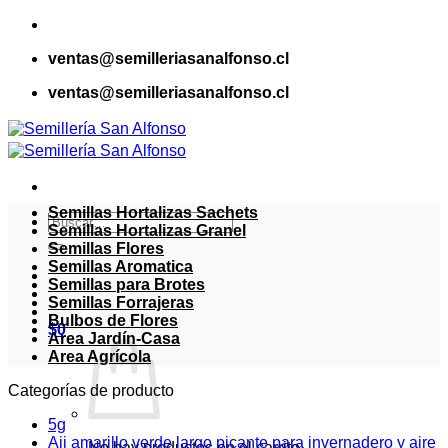
Saltar
al
ventas@semilleriasanalfonso.cl
contenido
ventas@semilleriasanalfonso.cl
Semillas Hortalizas Sachets
Buscar
Semillas Hortalizas Granel
por:
Semillas Flores
Semillas Aromatica
Semillas para Brotes
Semillas Forrajeras
Bulbos de Flores
$
0
Area Jardín-Casa
Area Agrícola
Categorías de producto
5g
Aji amarillo verde largo picante para invernadero y aire
No hay productos en el carrito.