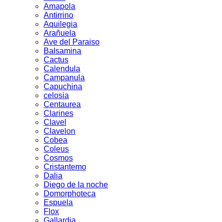
Amapola
Antirrino
Aquilegia
Arañuela
Ave del Paraiso
Balsamina
Cactus
Calendula
Campanula
Capuchina
celosia
Centaurea
Clarines
Clavel
Clavelon
Cobea
Coleus
Cosmos
Cristantemo
Dalia
Diego de la noche
Domorphoteca
Espuela
Flox
Gallardia