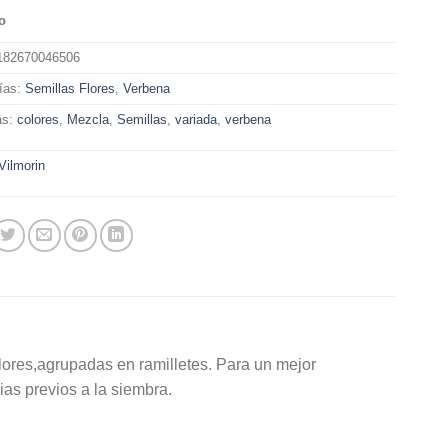
o
182670046506
ías:
Semillas Flores
,
Verbena
as:
colores
,
Mezcla
,
Semillas
,
variada
,
verbena
Vilmorin
lores,agrupadas en ramilletes. Para un mejor
dias previos a la siembra.