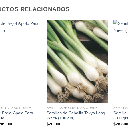
UCTOS RELACIONADOS
+
+
HORTALIZAS GRANEL
SEMILLAS HORTALIZAS GRANEL
SEMILLA
e Frejol Apolo Para
Semillas de Cebollin Tokyo Long
Semilla 
ilo
White (100 grs)
(100 gr
Rango
249.900
$
26.000
$
28.80
de