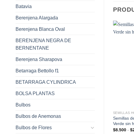
Batavia
PROD
Berenjena Alargada
Berenjena Blanca Oval
BERENJENA NEGRA DE
BERNENTANE
Berenjena Sharapova
GOTADO
Betarraga Bettollo f1
BETARRAGA CYLINDRICA
BOLSA PLANTAS
+
+
Bulbos
TALIZAS GRANEL
SEMILLAS HORTALIZAS GRANEL
SEMILLAS 
Bulbos de Anemonas
chicoria MILADY
Semillas de Acelga Verde Tallo
Semillas d
Blanco
Verde sin h
Bulbos de Flores
Rango
$
18.800
-
$
39.000
$
8.500
-
$
de