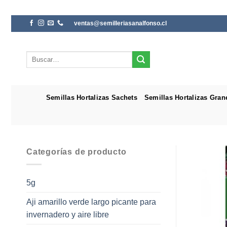
Saltar
ventas@semilleriasanalfonso.cl
al
contenido
Buscar
por:
Semillas Hortalizas Sachets
Semillas Hortalizas Gran
Categorías de producto
5g
Aji amarillo verde largo picante para
invernadero y aire libre