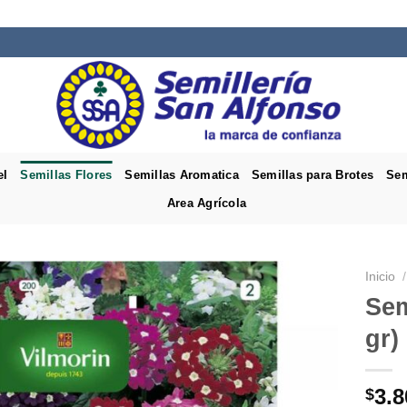
el
Semillas Flores
Semillas Aromatica
Semillas para Brotes
Sem
Area Agrícola
Inicio
/
Sem
gr)
3.8
$