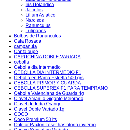
Iris Holandica
Jacintos
Lilium Asiatico
Narcisos
Ranunculus
Tulipanes
Bulbos de Ranunculos
Cala Rosada
campanula
Cantaloupe
CAPUCHINA DOBLE VARIADA
cebolla
Cebolla dia intermedio
CEBOLLA DIA INTERMEDIO F1
Cebolla en Rama Estrella 500 grs
CEBOLLA PRIMOR Y GUARDA
CEBOLLA SUPEREX F1 PARA TEMPRANO
Cebolla Valenciana de Guarda 4g
Clavel Amarillo Gigante Mejorado
Clavel de India Orange
Clavel Doble Variado 1g
COCO
Coco Premium 50 lts
Coliflor Paxton cosechas otoño invierno
Cosmo Sensation Variado