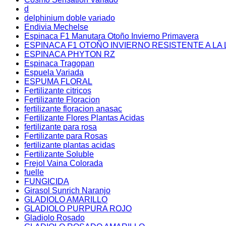
d
delphinium doble variado
Endivia Mechelse
Espinaca F1 Manutara Otoño Invierno Primavera
ESPINACA F1 OTOÑO INVIERNO RESISTENTE A LA 
ESPINACA PHYTON RZ
Espinaca Tragopan
Espuela Variada
ESPUMA FLORAL
Fertilizante citricos
Fertilizante Floracion
fertilizante floracion anasac
Fertilizante Flores Plantas Acidas
fertilizante para rosa
Fertilizante para Rosas
fertilizante plantas acidas
Fertilizante Soluble
Frejol Vaina Colorada
fuelle
FUNGICIDA
Girasol Sunrich Naranjo
GLADIOLO AMARILLO
GLADIOLO PURPURA ROJO
Gladiolo Rosado