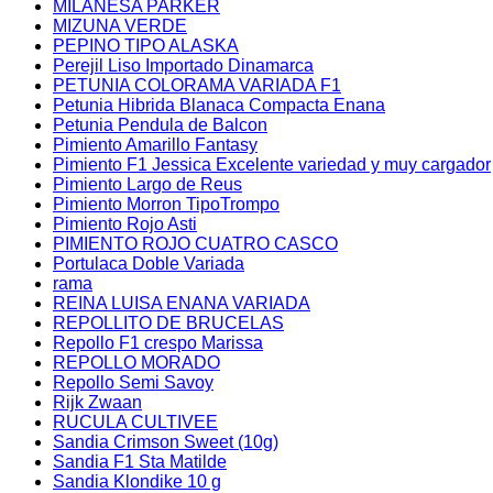
MILANESA PARKER
MIZUNA VERDE
PEPINO TIPO ALASKA
Perejil Liso Importado Dinamarca
PETUNIA COLORAMA VARIADA F1
Petunia Hibrida Blanaca Compacta Enana
Petunia Pendula de Balcon
Pimiento Amarillo Fantasy
Pimiento F1 Jessica Excelente variedad y muy cargador
Pimiento Largo de Reus
Pimiento Morron TipoTrompo
Pimiento Rojo Asti
PIMIENTO ROJO CUATRO CASCO
Portulaca Doble Variada
rama
REINA LUISA ENANA VARIADA
REPOLLITO DE BRUCELAS
Repollo F1 crespo Marissa
REPOLLO MORADO
Repollo Semi Savoy
Rijk Zwaan
RUCULA CULTIVEE
Sandia Crimson Sweet (10g)
Sandia F1 Sta Matilde
Sandia Klondike 10 g