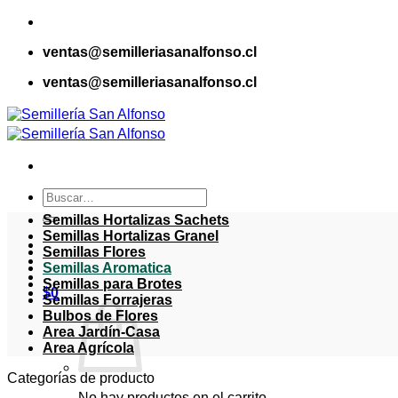
Saltar
al
ventas@semilleriasanalfonso.cl
contenido
ventas@semilleriasanalfonso.cl
Buscar
por:
Semillas Hortalizas Sachets
Semillas Hortalizas Granel
Semillas Flores
Semillas Aromatica
Semillas para Brotes
$
0
Semillas Forrajeras
Bulbos de Flores
Area Jardín-Casa
Area Agrícola
Categorías de producto
No hay productos en el carrito.