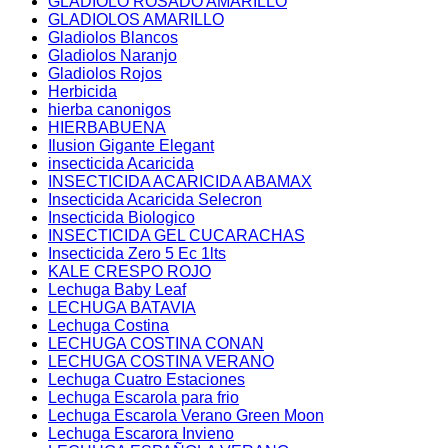
GLADIOLO ROSADO AMARILLO
GLADIOLOS AMARILLO
Gladiolos Blancos
Gladiolos Naranjo
Gladiolos Rojos
Herbicida
hierba canonigos
HIERBABUENA
Ilusion Gigante Elegant
insecticida Acaricida
INSECTICIDA ACARICIDA ABAMAX
Insecticida Acaricida Selecron
Insecticida Biologico
INSECTICIDA GEL CUCARACHAS
Insecticida Zero 5 Ec 1lts
KALE CRESPO ROJO
Lechuga Baby Leaf
LECHUGA BATAVIA
Lechuga Costina
LECHUGA COSTINA CONAN
LECHUGA COSTINA VERANO
Lechuga Cuatro Estaciones
Lechuga Escarola para frio
Lechuga Escarola Verano Green Moon
Lechuga Escarora Invieno