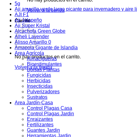
5g
Aji amarillo verde largo picante para invernadero y aire l
Volver a la tienda
AJI F1
Aji Jalapeño
Carrito
Aji Super Kristal
Alcachofa Green Globe
Alheli Lavender
Alisso Amarillo 0
Amapola Gigante de Islandia
Area Agrícola
No hay productos en el carrito.
Almacigueras
Bioestimulantes
Volver a la tienda
Bolsas Plantas
Fungicidas
Herbicidas
Insecticidas
Pulverizadores
Sustratos
Area Jardín-Casa
Control Plagas Casa
Control Plagas Jardin
Enraizantes
Fertilizantes
Guantes Jardin
Herramientas Jardin