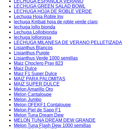
LECHUGA ESPAÑOLA VERANO
LECHUGA GREEN SALAD BOWL
LECHUGA HOJA DE ROBLE VERDE
Lechuga Hoja Roble Inv
lechuga Kiribati hoja de roble verde claro
lechuga lollo bionda
Lechuga Lollobionda
lechuga lollorossa
LECHUGA MILANESA DE VERANO PELLETIZADA
Lisianthus Blancos
Lisianthus Purple
Lisianthus Verde 1000 semillas
Maiz Choclero Pray 823
Maiz Dulce
Maiz F1 Super Dulce
MAIZ PARA PALOMITAS
MAIZ SUPER DULCE
Melon Amarillo Oro
Melon Cantaloupe
Melon Jumbo
Melon OFEKF1 Contaloupe
Melon Piel de Sapo F1
Melon Tuna Dream Dew
MELON TUNA DREAM DEW GRANDE
Melon Tuna Flash Dew 1000 semillas