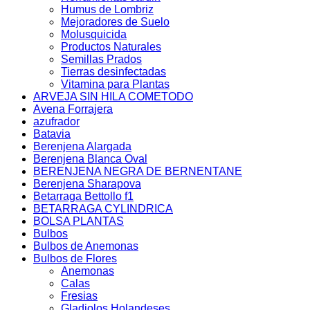
Humus de Lombriz
Mejoradores de Suelo
Molusquicida
Productos Naturales
Semillas Prados
Tierras desinfectadas
Vitamina para Plantas
ARVEJA SIN HILA COMETODO
Avena Forrajera
azufrador
Batavia
Berenjena Alargada
Berenjena Blanca Oval
BERENJENA NEGRA DE BERNENTANE
Berenjena Sharapova
Betarraga Bettollo f1
BETARRAGA CYLINDRICA
BOLSA PLANTAS
Bulbos
Bulbos de Anemonas
Bulbos de Flores
Anemonas
Calas
Fresias
Gladiolos Holandeses