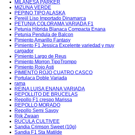
MILANESA PARKER
MIZUNA VERDE
PEPINO TIPO ALASKA
Perejil Liso Importado Dinamarca
PETUNIA COLORAMA VARIADA F1
Petunia Hibrida Blanaca Compacta Enana
Petunia Pendula de Balcon
Pimiento Amarillo Fantasy
Pimiento F1 Jessica Excelente variedad y muy
cargador
Pimiento Largo de Reus
Pimiento Morron TipoTrompo
Pimiento Rojo Asti
PIMIENTO ROJO CUATRO CASCO
Portulaca Doble Variada
rama
REINA LUISA ENANA VARIADA
REPOLLITO DE BRUCELAS
Repollo F1 crespo Marissa
REPOLLO MORADO
Repollo Semi Savoy
Rijk Zwaan
RUCULA CULTIVEE
Sandia Crimson Sweet (10g)
Sandia F1 Sta Matilde