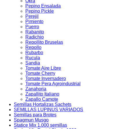
Okra
Pepino Ensalada
Pepino Pickle
Perejil
Pimiento
Puerro
Rabanito
Radichio
Repollito Bruselas
Repollo
Rubarbo
Rucula
Sandia
Tomate Aire Libre
Tomate Cherry
Tomate Invernadero
Tomate Pera Agroindustrial
Zanahoria
Zapallito Italiano
Zapallo Camote
Semillas Hortalizas Sachets
SEMILLAS LUPINUS VARIADOS
Semillas para Brotes
Spagmun Musgo
Statice Mix 1.000 semillas