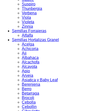
Suspiro
Thunbergia
Verbena
Viola
Violeta
Zinnia
Semillas Forrajeras
Alfalfa
Semillas Hortalizas Granel
Acelga
Achicoria
Aji
Albahaca
Alcachofa
Alcayota
Apio
Arveja
Asiatica y Baby Leaf
Berenjena
Berro
Betarraga
Brocoli
Cebolla
Cebollin