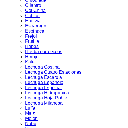
Ciboulette
Cilantro
Col China
Coliflor
Endivia
Esparrago
Espinaca
Frejol
Frutilla
Habas
Hierba para Gatos
Hinojo
Kale
Lechuga Costina
Lechuga Cuatro Estaciones
Lechuga Escarola
Lechuga Española
Lechuga Especial
Lechuga Hidroponica
Lechuga Hoja Roble
Lechuga Milanesa
Luffa
Maiz
Melon
Nabo