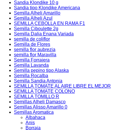
Sandia Klondike 10 g
Sandia tipo Klondike Americana
Semilla Alheli Amarillo
Semilla Alheli Azul
SEMILLA CEBOLLA EN RAMA F1
Semilla Ciboulette 2g
Semilla Dalia Enana Variada
semilla de coliflor
Semilla de Flores
semilla flor aubrezia
semilla flor Maravilla
Semilla Forrajera
Semilla Lavanda
Semilla pepino tipo Alaska
Semilla Rocalba
Semilla Sandia Antonia
SEMILLA TOMATE AL AIRE LIBRE EL MEJOR
SEMILLA TOMATE COLONO
SEMILLA TOMILLO R
Semillas Alheli Damasco
Semillas Alisso Amarillo 0
Semillas Aromatica
Albahaca
Anis
Borraja