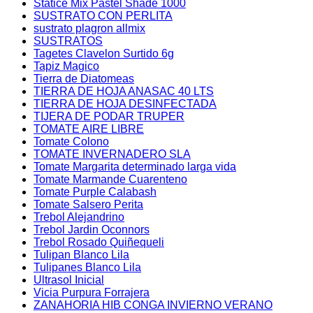
Statice Mix Pastel Shade 1000
SUSTRATO CON PERLITA
sustrato plagron allmix
SUSTRATOS
Tagetes Clavelon Surtido 6g
Tapiz Magico
Tierra de Diatomeas
TIERRA DE HOJA ANASAC 40 LTS
TIERRA DE HOJA DESINFECTADA
TIJERA DE PODAR TRUPER
TOMATE AIRE LIBRE
Tomate Colono
TOMATE INVERNADERO SLA
Tomate Margarita determinado larga vida
Tomate Marmande Cuarenteno
Tomate Purple Calabash
Tomate Salsero Perita
Trebol Alejandrino
Trebol Jardin Oconnors
Trebol Rosado Quiñequeli
Tulipan Blanco Lila
Tulipanes Blanco Lila
Ultrasol Inicial
Vicia Purpura Forrajera
ZANAHORIA HIB CONGA INVIERNO VERANO