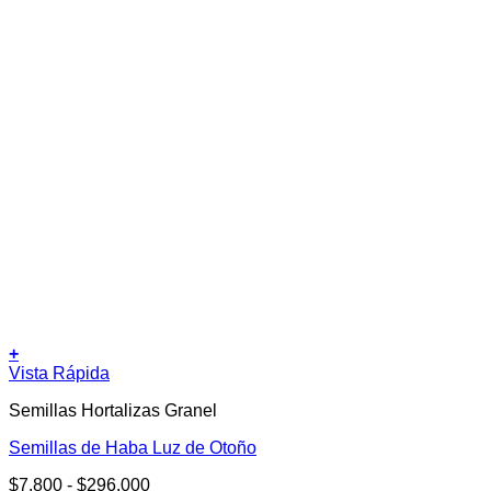
+
Este
Vista Rápida
producto
Semillas Hortalizas Granel
tiene
múltiples
Semillas de Haba Luz de Otoño
variantes.
Las
Rango
$
7.800
-
$
296.000
opciones