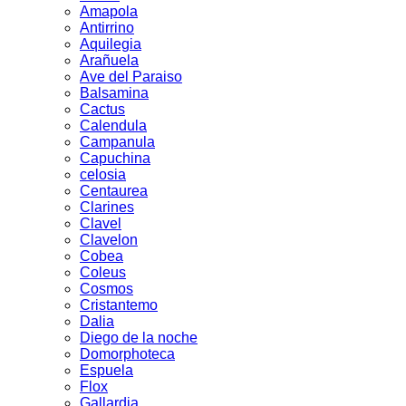
Amapola
Antirrino
Aquilegia
Arañuela
Ave del Paraiso
Balsamina
Cactus
Calendula
Campanula
Capuchina
celosia
Centaurea
Clarines
Clavel
Clavelon
Cobea
Coleus
Cosmos
Cristantemo
Dalia
Diego de la noche
Domorphoteca
Espuela
Flox
Gallardia