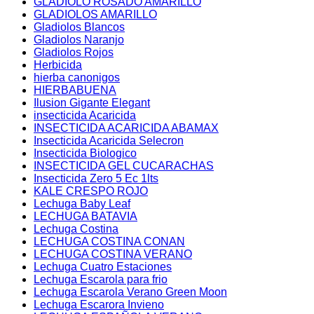
GLADIOLO ROSADO AMARILLO
GLADIOLOS AMARILLO
Gladiolos Blancos
Gladiolos Naranjo
Gladiolos Rojos
Herbicida
hierba canonigos
HIERBABUENA
Ilusion Gigante Elegant
insecticida Acaricida
INSECTICIDA ACARICIDA ABAMAX
Insecticida Acaricida Selecron
Insecticida Biologico
INSECTICIDA GEL CUCARACHAS
Insecticida Zero 5 Ec 1lts
KALE CRESPO ROJO
Lechuga Baby Leaf
LECHUGA BATAVIA
Lechuga Costina
LECHUGA COSTINA CONAN
LECHUGA COSTINA VERANO
Lechuga Cuatro Estaciones
Lechuga Escarola para frio
Lechuga Escarola Verano Green Moon
Lechuga Escarora Invieno