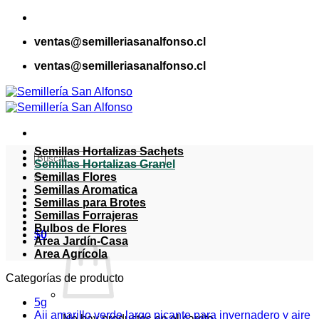
Saltar
al
ventas@semilleriasanalfonso.cl
contenido
ventas@semilleriasanalfonso.cl
Semillas Hortalizas Sachets
Buscar
Semillas Hortalizas Granel
por:
Semillas Flores
Semillas Aromatica
Semillas para Brotes
Semillas Forrajeras
Bulbos de Flores
$
0
Area Jardín-Casa
Area Agrícola
Categorías de producto
5g
Aji amarillo verde largo picante para invernadero y aire
No hay productos en el carrito.