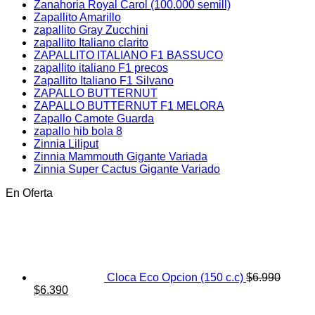
Zanahoria Royal Carol (100.000 semill)
Zapallito Amarillo
zapallito Gray Zucchini
zapallito Italiano clarito
ZAPALLITO ITALIANO F1 BASSUCO
zapallito italiano F1 precos
Zapallito Italiano F1 Silvano
ZAPALLO BUTTERNUT
ZAPALLO BUTTERNUT F1 MELORA
Zapallo Camote Guarda
zapallo hib bola 8
Zinnia Liliput
Zinnia Mammouth Gigante Variada
Zinnia Super Cactus Gigante Variado
En Oferta
Cloca Eco Opcion (150 c.c)
$
6.990
El
El
$
6.390
precio
precio
original
actual