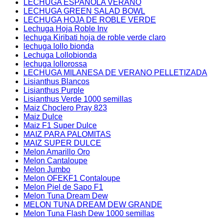
LECHUGA ESPAÑOLA VERANO
LECHUGA GREEN SALAD BOWL
LECHUGA HOJA DE ROBLE VERDE
Lechuga Hoja Roble Inv
lechuga Kiribati hoja de roble verde claro
lechuga lollo bionda
Lechuga Lollobionda
lechuga lollorossa
LECHUGA MILANESA DE VERANO PELLETIZADA
Lisianthus Blancos
Lisianthus Purple
Lisianthus Verde 1000 semillas
Maiz Choclero Pray 823
Maiz Dulce
Maiz F1 Super Dulce
MAIZ PARA PALOMITAS
MAIZ SUPER DULCE
Melon Amarillo Oro
Melon Cantaloupe
Melon Jumbo
Melon OFEKF1 Contaloupe
Melon Piel de Sapo F1
Melon Tuna Dream Dew
MELON TUNA DREAM DEW GRANDE
Melon Tuna Flash Dew 1000 semillas