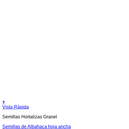
+
Este
Vista Rápida
producto
Semillas Hortalizas Granel
tiene
múltiples
Semillas de Albahaca hoja ancha
variantes.