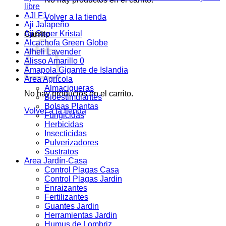
libre
AJI F1
Volver a la tienda
Aji Jalapeño
Aji Super Kristal
Carrito
Alcachofa Green Globe
Alheli Lavender
Alisso Amarillo 0
Amapola Gigante de Islandia
Area Agrícola
Almacigueras
No hay productos en el carrito.
Bioestimulantes
Bolsas Plantas
Volver a la tienda
Fungicidas
Herbicidas
Insecticidas
Pulverizadores
Sustratos
Area Jardín-Casa
Control Plagas Casa
Control Plagas Jardin
Enraizantes
Fertilizantes
Guantes Jardin
Herramientas Jardin
Humus de Lombriz