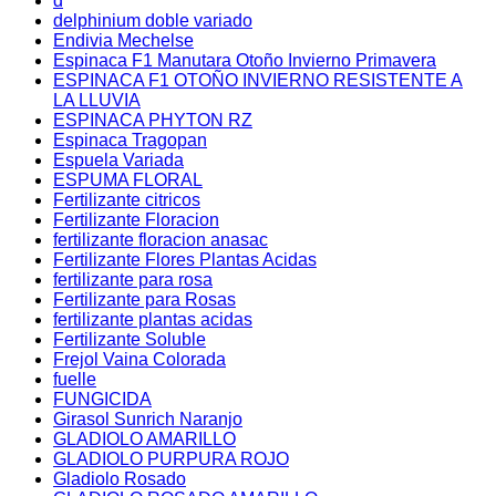
d
delphinium doble variado
Endivia Mechelse
Espinaca F1 Manutara Otoño Invierno Primavera
ESPINACA F1 OTOÑO INVIERNO RESISTENTE A
LA LLUVIA
ESPINACA PHYTON RZ
Espinaca Tragopan
Espuela Variada
ESPUMA FLORAL
Fertilizante citricos
Fertilizante Floracion
fertilizante floracion anasac
Fertilizante Flores Plantas Acidas
fertilizante para rosa
Fertilizante para Rosas
fertilizante plantas acidas
Fertilizante Soluble
Frejol Vaina Colorada
fuelle
FUNGICIDA
Girasol Sunrich Naranjo
GLADIOLO AMARILLO
GLADIOLO PURPURA ROJO
Gladiolo Rosado