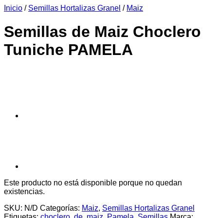
Inicio
/
Semillas Hortalizas Granel
/
Maiz
era:
es:
$6.990.
$6.390.
Semillas de Maiz Choclero
Tuniche PAMELA
Este producto no está disponible porque no quedan
existencias.
SKU:
N/D
Categorías:
Maiz
,
Semillas Hortalizas Granel
Etiquetas:
choclero
,
de
,
maiz
,
Pamela
,
Semillas
Marca: