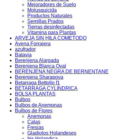
Mejoradores de Suelo
Molusquicida
Productos Naturales
Semillas Prados
Tierras desinfectadas
Vitamina para Plantas
ARVEJA SIN HILA COMETODO
Avena Forrajera
azufrador
Batavia
Berenjena Alargada
Berenjena Blanca Oval
BERENJENA NEGRA DE BERNENTANE
Berenjena Sharapova
Betarraga Bettollo f1
BETARRAGA CYLINDRICA
BOLSA PLANTAS
Bulbos
Bulbos de Anemonas
Bulbos de Flores
Anemonas
Calas
Fresias
Gladiolos Holandeses
Iris Holandica