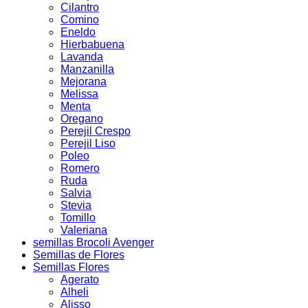
Cilantro
Comino
Eneldo
Hierbabuena
Lavanda
Manzanilla
Mejorana
Melissa
Menta
Oregano
Perejil Crespo
Perejil Liso
Poleo
Romero
Ruda
Salvia
Stevia
Tomillo
Valeriana
semillas Brocoli Avenger
Semillas de Flores
Semillas Flores
Agerato
Alheli
Alisso