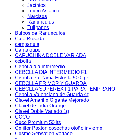
Jacintos
Lilium Asiatico
Narcisos
Ranunculus
Tulipanes
Bulbos de Ranunculos
Cala Rosada
campanula
Cantaloupe
CAPUCHINA DOBLE VARIADA
cebolla
Cebolla dia intermedio
CEBOLLA DIA INTERMEDIO F1
Cebolla en Rama Estrella 500 grs
CEBOLLA PRIMOR Y GUARDA
CEBOLLA SUPEREX F1 PARA TEMPRANO
Cebolla Valenciana de Guarda 4g
Clavel Amarillo Gigante Mejorado
Clavel de India Orange
Clavel Doble Variado 1g
COCO
Coco Premium 50 lts
Coliflor Paxton cosechas otoño invierno
Cosmo Sensation Variado