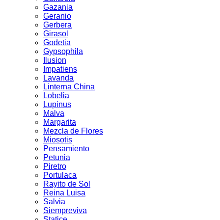
Gazania
Geranio
Gerbera
Girasol
Godetia
Gypsophila
Ilusion
Impatiens
Lavanda
Linterna China
Lobelia
Lupinus
Malva
Margarita
Mezcla de Flores
Miosotis
Pensamiento
Petunia
Piretro
Portulaca
Rayito de Sol
Reina Luisa
Salvia
Siempreviva
Statice