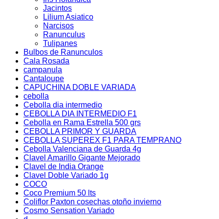
Jacintos
Lilium Asiatico
Narcisos
Ranunculus
Tulipanes
Bulbos de Ranunculos
Cala Rosada
campanula
Cantaloupe
CAPUCHINA DOBLE VARIADA
cebolla
Cebolla dia intermedio
CEBOLLA DIA INTERMEDIO F1
Cebolla en Rama Estrella 500 grs
CEBOLLA PRIMOR Y GUARDA
CEBOLLA SUPEREX F1 PARA TEMPRANO
Cebolla Valenciana de Guarda 4g
Clavel Amarillo Gigante Mejorado
Clavel de India Orange
Clavel Doble Variado 1g
COCO
Coco Premium 50 lts
Coliflor Paxton cosechas otoño invierno
Cosmo Sensation Variado