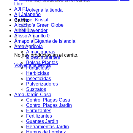
libre
AJI F1
Volver a la tienda
Aji Jalapeño
Aji Super Kristal
Carrito
Alcachofa Green Globe
Alheli Lavender
Alisso Amarillo 0
Amapola Gigante de Islandia
Area Agrícola
Almacigueras
No hay productos en el carrito.
Bioestimulantes
Bolsas Plantas
Volver a la tienda
Fungicidas
Herbicidas
Insecticidas
Pulverizadores
Sustratos
Area Jardín-Casa
Control Plagas Casa
Control Plagas Jardin
Enraizantes
Fertilizantes
Guantes Jardin
Herramientas Jardin
Humus de Lombriz