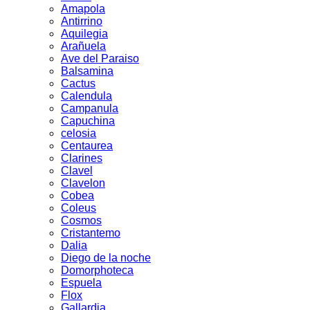
Amapola
Antirrino
Aquilegia
Arañuela
Ave del Paraiso
Balsamina
Cactus
Calendula
Campanula
Capuchina
celosia
Centaurea
Clarines
Clavel
Clavelon
Cobea
Coleus
Cosmos
Cristantemo
Dalia
Diego de la noche
Domorphoteca
Espuela
Flox
Gallardia