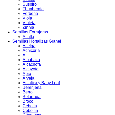
Suspiro
Thunbergia
Verbena
Viola
Violeta
Zinnia
Semillas Forrajeras
Alfalfa
Semillas Hortalizas Granel
Acelga
Achicoria
Aji
Albahaca
Alcachofa
Alcayota
Apio
Arveja
Asiatica y Baby Leaf
Berenjena
Berro
Betarraga
Brocoli
Cebolla
Cebollin