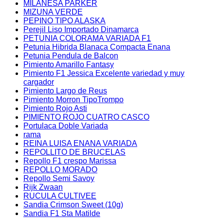
MILANESA PARKER
MIZUNA VERDE
PEPINO TIPO ALASKA
Perejil Liso Importado Dinamarca
PETUNIA COLORAMA VARIADA F1
Petunia Hibrida Blanaca Compacta Enana
Petunia Pendula de Balcon
Pimiento Amarillo Fantasy
Pimiento F1 Jessica Excelente variedad y muy
cargador
Pimiento Largo de Reus
Pimiento Morron TipoTrompo
Pimiento Rojo Asti
PIMIENTO ROJO CUATRO CASCO
Portulaca Doble Variada
rama
REINA LUISA ENANA VARIADA
REPOLLITO DE BRUCELAS
Repollo F1 crespo Marissa
REPOLLO MORADO
Repollo Semi Savoy
Rijk Zwaan
RUCULA CULTIVEE
Sandia Crimson Sweet (10g)
Sandia F1 Sta Matilde