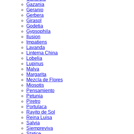
Gazania
Geranio
Gerbera
Girasol
Godetia
Gypsophila
Ilusion
Impatiens
Lavanda
Linterna China
Lobelia
Lupinus
Malva
Margarita
Mezcla de Flores
Miosotis
Pensamiento
Petunia
Piretro
Portulaca
Rayito de Sol
Reina Luisa
Salvia
Siempreviva
Statice