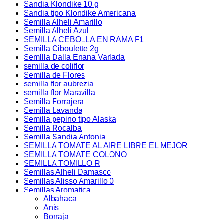
Sandia Klondike 10 g
Sandia tipo Klondike Americana
Semilla Alheli Amarillo
Semilla Alheli Azul
SEMILLA CEBOLLA EN RAMA F1
Semilla Ciboulette 2g
Semilla Dalia Enana Variada
semilla de coliflor
Semilla de Flores
semilla flor aubrezia
semilla flor Maravilla
Semilla Forrajera
Semilla Lavanda
Semilla pepino tipo Alaska
Semilla Rocalba
Semilla Sandia Antonia
SEMILLA TOMATE AL AIRE LIBRE EL MEJOR
SEMILLA TOMATE COLONO
SEMILLA TOMILLO R
Semillas Alheli Damasco
Semillas Alisso Amarillo 0
Semillas Aromatica
Albahaca
Anis
Borraja