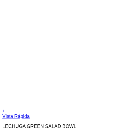
+
Este
Vista Rápida
producto
LECHUGA GREEN SALAD BOWL
tiene
múltiples