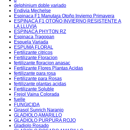
d
delphinium doble variado
Endivia Mechelse
Espinaca F1 Manutara Otoño Invierno Primavera
ESPINACA F1 OTOÑO INVIERNO RESISTENTE A
LA LLUVIA
ESPINACA PHYTON RZ
Espinaca Tragopan
Espuela Variada
ESPUMA FLORAL
Fertilizante citricos
Fertilizante Floracion
fertilizante floracion anasac
Fertilizante Flores Plantas Acidas
fertilizante para rosa
Fertilizante para Rosas
fertilizante plantas acidas
Fertilizante Soluble
Frejol Vaina Colorada
fuelle
FUNGICIDA
Girasol Sunrich Naranjo
GLADIOLO AMARILLO
GLADIOLO PURPURA ROJO
Gladiolo Rosado