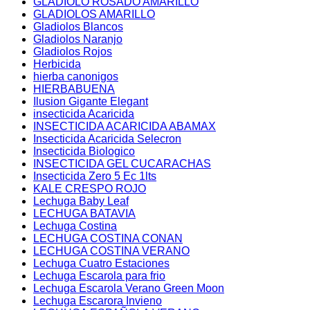
GLADIOLO ROSADO AMARILLO
GLADIOLOS AMARILLO
Gladiolos Blancos
Gladiolos Naranjo
Gladiolos Rojos
Herbicida
hierba canonigos
HIERBABUENA
Ilusion Gigante Elegant
insecticida Acaricida
INSECTICIDA ACARICIDA ABAMAX
Insecticida Acaricida Selecron
Insecticida Biologico
INSECTICIDA GEL CUCARACHAS
Insecticida Zero 5 Ec 1lts
KALE CRESPO ROJO
Lechuga Baby Leaf
LECHUGA BATAVIA
Lechuga Costina
LECHUGA COSTINA CONAN
LECHUGA COSTINA VERANO
Lechuga Cuatro Estaciones
Lechuga Escarola para frio
Lechuga Escarola Verano Green Moon
Lechuga Escarora Invieno