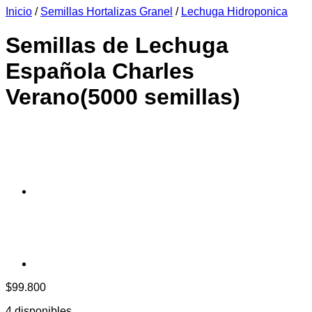
Inicio
/
Semillas Hortalizas Granel
/
Lechuga Hidroponica
era:
es:
$6.990.
$6.390.
Semillas de Lechuga
Española Charles
Verano(5000 semillas)
$
99.800
4 disponibles