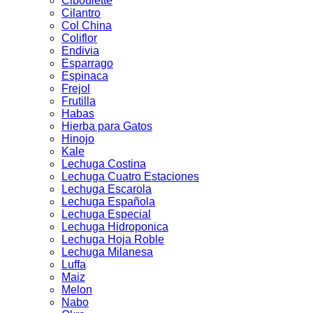
Ciboulette
Cilantro
Col China
Coliflor
Endivia
Esparrago
Espinaca
Frejol
Frutilla
Habas
Hierba para Gatos
Hinojo
Kale
Lechuga Costina
Lechuga Cuatro Estaciones
Lechuga Escarola
Lechuga Española
Lechuga Especial
Lechuga Hidroponica
Lechuga Hoja Roble
Lechuga Milanesa
Luffa
Maiz
Melon
Nabo