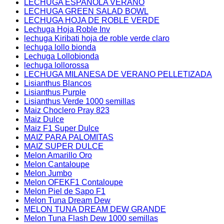
LECHUGA ESPAÑOLA VERANO
LECHUGA GREEN SALAD BOWL
LECHUGA HOJA DE ROBLE VERDE
Lechuga Hoja Roble Inv
lechuga Kiribati hoja de roble verde claro
lechuga lollo bionda
Lechuga Lollobionda
lechuga lollorossa
LECHUGA MILANESA DE VERANO PELLETIZADA
Lisianthus Blancos
Lisianthus Purple
Lisianthus Verde 1000 semillas
Maiz Choclero Pray 823
Maiz Dulce
Maiz F1 Super Dulce
MAIZ PARA PALOMITAS
MAIZ SUPER DULCE
Melon Amarillo Oro
Melon Cantaloupe
Melon Jumbo
Melon OFEKF1 Contaloupe
Melon Piel de Sapo F1
Melon Tuna Dream Dew
MELON TUNA DREAM DEW GRANDE
Melon Tuna Flash Dew 1000 semillas