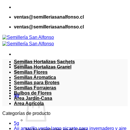
Saltar
al
ventas@semilleriasanalfonso.cl
contenido
ventas@semilleriasanalfonso.cl
Semillas Hortalizas Sachets
Buscar
Semillas Hortalizas Granel
por:
Semillas Flores
Semillas Aromatica
Semillas para Brotes
Semillas Forrajeras
Bulbos de Flores
$
0
Area Jardín-Casa
Area Agrícola
Categorías de producto
5g
Aji amarillo verde largo picante para invernadero y aire
No hay productos en el carrito.