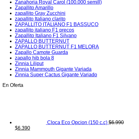
Zanahoria Royal Carol (100.000 semill)
Zapallito Amarillo
zapallito Gray Zucchini
zapallito Italiano clarito
ZAPALLITO ITALIANO F1 BASSUCO
zapallito italiano F1 precos
Zapallito Italiano F1 Silvano
ZAPALLO BUTTERNUT
ZAPALLO BUTTERNUT F1 MELORA
Zapallo Camote Guarda
zapallo hib bola 8
Zinnia Liliput
Zinnia Mammouth Gigante Variada
Zinnia Super Cactus Gigante Variado
En Oferta
Cloca Eco Opcion (150 c.c)
$
6.990
El
El
$
6.390
precio
precio
original
actual