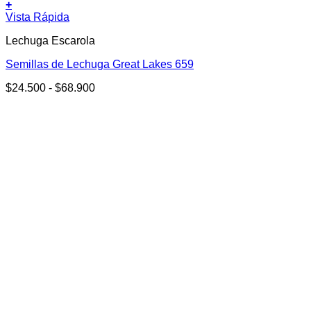
+
Este
Vista Rápida
producto
Lechuga Escarola
tiene
múltiples
Semillas de Lechuga Great Lakes 659
variantes.
Las
Rango
$
24.500
-
$
68.900
opciones
de
se
precios:
pueden
desde
elegir
$24.500
en
hasta
la
$68.900
página
de
producto