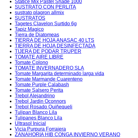
Statice Mix Pastel Shade 1000
SUSTRATO CON PERLITA
sustrato plagron allmix
SUSTRATOS
Tagetes Clavelon Surtido 6g
Tapiz Magico
Tierra de Diatomeas
TIERRA DE HOJA ANASAC 40 LTS
TIERRA DE HOJA DESINFECTADA
TIJERA DE PODAR TRUPER
TOMATE AIRE LIBRE
Tomate Colono
TOMATE INVERNADERO SLA
Tomate Margarita determinado larga vida
Tomate Marmande Cuarenteno
Tomate Purple Calabash
Tomate Salsero Perita
Trebol Alejandrino
Trebol Jardin Oconnors
Trebol Rosado Quiñequeli
Tulipan Blanco Lila
Tulipanes Blanco Lila
Ultrasol Inicial
Vicia Purpura Forrajera
ZANAHORIA HIB CONGA INVIERNO VERANO