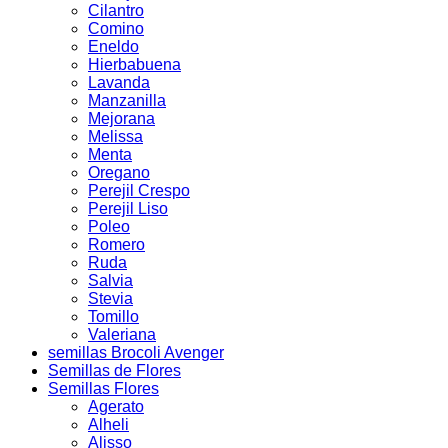
Cilantro
Comino
Eneldo
Hierbabuena
Lavanda
Manzanilla
Mejorana
Melissa
Menta
Oregano
Perejil Crespo
Perejil Liso
Poleo
Romero
Ruda
Salvia
Stevia
Tomillo
Valeriana
semillas Brocoli Avenger
Semillas de Flores
Semillas Flores
Agerato
Alheli
Alisso