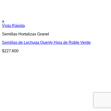
+
Este
Vista Rápida
producto
Semillas Hortalizas Granel
tiene
múltiples
Semillas de Lechuga Quenty Hoja de Roble Verde
variantes.
Las
$
227.600
opciones
se
pueden
elegir
en
la
página
de
producto