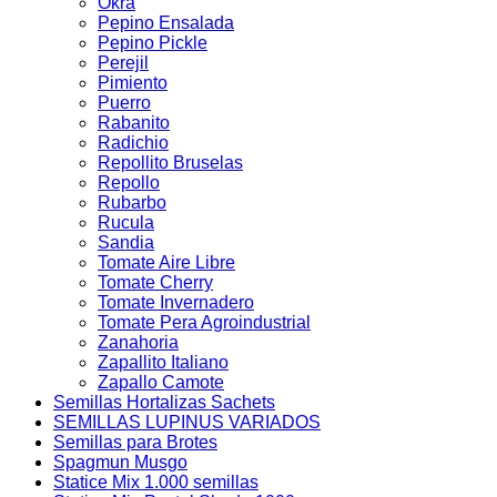
Okra
Pepino Ensalada
Pepino Pickle
Perejil
Pimiento
Puerro
Rabanito
Radichio
Repollito Bruselas
Repollo
Rubarbo
Rucula
Sandia
Tomate Aire Libre
Tomate Cherry
Tomate Invernadero
Tomate Pera Agroindustrial
Zanahoria
Zapallito Italiano
Zapallo Camote
Semillas Hortalizas Sachets
SEMILLAS LUPINUS VARIADOS
Semillas para Brotes
Spagmun Musgo
Statice Mix 1.000 semillas