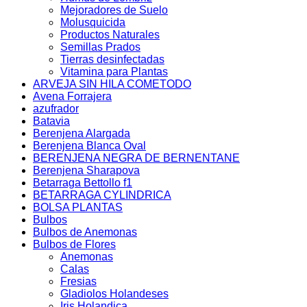
Mejoradores de Suelo
Molusquicida
Productos Naturales
Semillas Prados
Tierras desinfectadas
Vitamina para Plantas
ARVEJA SIN HILA COMETODO
Avena Forrajera
azufrador
Batavia
Berenjena Alargada
Berenjena Blanca Oval
BERENJENA NEGRA DE BERNENTANE
Berenjena Sharapova
Betarraga Bettollo f1
BETARRAGA CYLINDRICA
BOLSA PLANTAS
Bulbos
Bulbos de Anemonas
Bulbos de Flores
Anemonas
Calas
Fresias
Gladiolos Holandeses
Iris Holandica