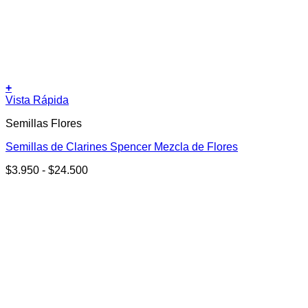
+
Este
Vista Rápida
producto
Semillas Flores
tiene
múltiples
Semillas de Clarines Spencer Mezcla de Flores
variantes.
Las
Rango
$
3.950
-
$
24.500
opciones
de
se
precios:
pueden
desde
elegir
$3.950
en
hasta
la
$24.500
página
de
producto