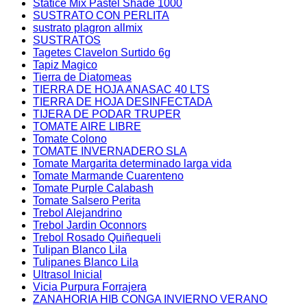
Statice Mix Pastel Shade 1000
SUSTRATO CON PERLITA
sustrato plagron allmix
SUSTRATOS
Tagetes Clavelon Surtido 6g
Tapiz Magico
Tierra de Diatomeas
TIERRA DE HOJA ANASAC 40 LTS
TIERRA DE HOJA DESINFECTADA
TIJERA DE PODAR TRUPER
TOMATE AIRE LIBRE
Tomate Colono
TOMATE INVERNADERO SLA
Tomate Margarita determinado larga vida
Tomate Marmande Cuarenteno
Tomate Purple Calabash
Tomate Salsero Perita
Trebol Alejandrino
Trebol Jardin Oconnors
Trebol Rosado Quiñequeli
Tulipan Blanco Lila
Tulipanes Blanco Lila
Ultrasol Inicial
Vicia Purpura Forrajera
ZANAHORIA HIB CONGA INVIERNO VERANO