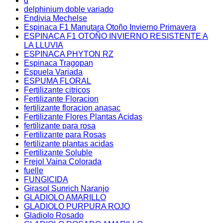
d
delphinium doble variado
Endivia Mechelse
Espinaca F1 Manutara Otoño Invierno Primavera
ESPINACA F1 OTOÑO INVIERNO RESISTENTE A
LA LLUVIA
ESPINACA PHYTON RZ
Espinaca Tragopan
Espuela Variada
ESPUMA FLORAL
Fertilizante citricos
Fertilizante Floracion
fertilizante floracion anasac
Fertilizante Flores Plantas Acidas
fertilizante para rosa
Fertilizante para Rosas
fertilizante plantas acidas
Fertilizante Soluble
Frejol Vaina Colorada
fuelle
FUNGICIDA
Girasol Sunrich Naranjo
GLADIOLO AMARILLO
GLADIOLO PURPURA ROJO
Gladiolo Rosado