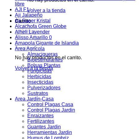
libre
AJI F1
Volver a la tienda
Aji Jalapeño
Aji Super Kristal
Carrito
Alcachofa Green Globe
Alheli Lavender
Alisso Amarillo 0
Amapola Gigante de Islandia
Area Agrícola
Almacigueras
No hay productos en el carrito.
Bioestimulantes
Bolsas Plantas
Volver a la tienda
Fungicidas
Herbicidas
Insecticidas
Pulverizadores
Sustratos
Area Jardín-Casa
Control Plagas Casa
Control Plagas Jardin
Enraizantes
Fertilizantes
Guantes Jardin
Herramientas Jardin
Humus de Lombriz