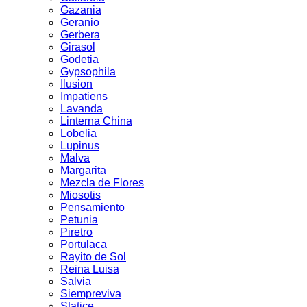
Gazania
Geranio
Gerbera
Girasol
Godetia
Gypsophila
Ilusion
Impatiens
Lavanda
Linterna China
Lobelia
Lupinus
Malva
Margarita
Mezcla de Flores
Miosotis
Pensamiento
Petunia
Piretro
Portulaca
Rayito de Sol
Reina Luisa
Salvia
Siempreviva
Statice