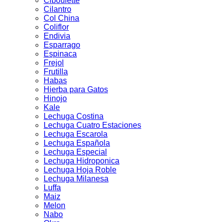
Ciboulette
Cilantro
Col China
Coliflor
Endivia
Esparrago
Espinaca
Frejol
Frutilla
Habas
Hierba para Gatos
Hinojo
Kale
Lechuga Costina
Lechuga Cuatro Estaciones
Lechuga Escarola
Lechuga Española
Lechuga Especial
Lechuga Hidroponica
Lechuga Hoja Roble
Lechuga Milanesa
Luffa
Maiz
Melon
Nabo