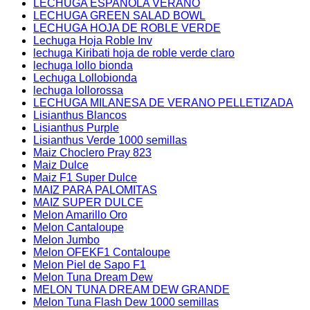
LECHUGA ESPAÑOLA VERANO
LECHUGA GREEN SALAD BOWL
LECHUGA HOJA DE ROBLE VERDE
Lechuga Hoja Roble Inv
lechuga Kiribati hoja de roble verde claro
lechuga lollo bionda
Lechuga Lollobionda
lechuga lollorossa
LECHUGA MILANESA DE VERANO PELLETIZADA
Lisianthus Blancos
Lisianthus Purple
Lisianthus Verde 1000 semillas
Maiz Choclero Pray 823
Maiz Dulce
Maiz F1 Super Dulce
MAIZ PARA PALOMITAS
MAIZ SUPER DULCE
Melon Amarillo Oro
Melon Cantaloupe
Melon Jumbo
Melon OFEKF1 Contaloupe
Melon Piel de Sapo F1
Melon Tuna Dream Dew
MELON TUNA DREAM DEW GRANDE
Melon Tuna Flash Dew 1000 semillas