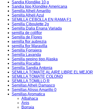
Sandia Klondike 10 g
Sandia tipo Klondike Americana
Semilla Alheli Amarillo
Semilla Alheli Azul
SEMILLA CEBOLLA EN RAMA F1
Semilla Ciboulette 2g
Semilla Dalia Enana Variada
semilla de coliflor
Semilla de Flores
semilla flor aubrezia
semilla flor Maravilla
Semilla Forrajera
Semilla Lavanda
Semilla pepino tipo Alaska
Semilla Rocalba
Semilla Sandia Antonia
SEMILLA TOMATE AL AIRE LIBRE EL MEJOR
SEMILLA TOMATE COLONO
SEMILLA TOMILLO R
Semillas Alheli Damasco
Semillas Alisso Amarillo 0
Semillas Aromatica
Albahaca
Anis
Borraja