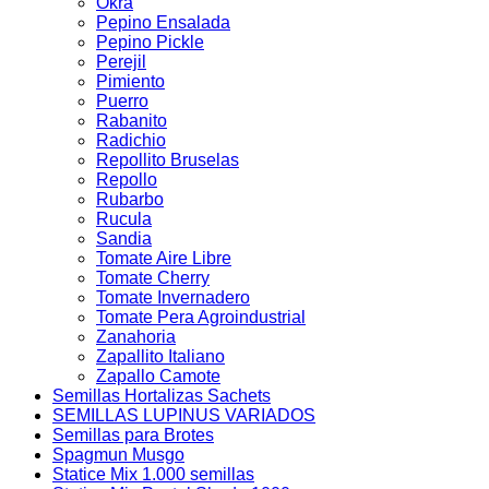
Okra
Pepino Ensalada
Pepino Pickle
Perejil
Pimiento
Puerro
Rabanito
Radichio
Repollito Bruselas
Repollo
Rubarbo
Rucula
Sandia
Tomate Aire Libre
Tomate Cherry
Tomate Invernadero
Tomate Pera Agroindustrial
Zanahoria
Zapallito Italiano
Zapallo Camote
Semillas Hortalizas Sachets
SEMILLAS LUPINUS VARIADOS
Semillas para Brotes
Spagmun Musgo
Statice Mix 1.000 semillas