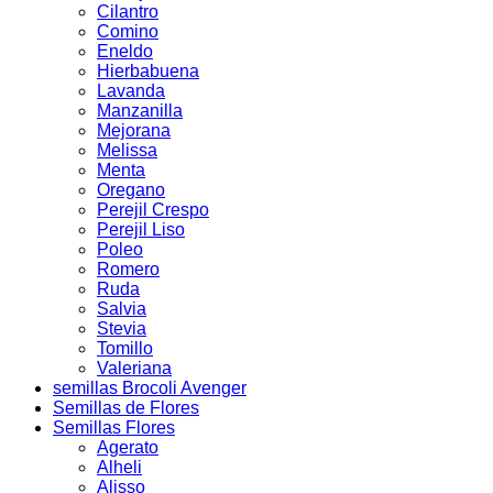
Cilantro
Comino
Eneldo
Hierbabuena
Lavanda
Manzanilla
Mejorana
Melissa
Menta
Oregano
Perejil Crespo
Perejil Liso
Poleo
Romero
Ruda
Salvia
Stevia
Tomillo
Valeriana
semillas Brocoli Avenger
Semillas de Flores
Semillas Flores
Agerato
Alheli
Alisso