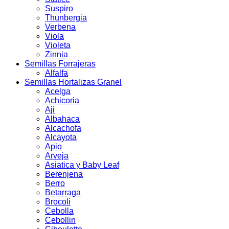
Suspiro
Thunbergia
Verbena
Viola
Violeta
Zinnia
Semillas Forrajeras
Alfalfa
Semillas Hortalizas Granel
Acelga
Achicoria
Aji
Albahaca
Alcachofa
Alcayota
Apio
Arveja
Asiatica y Baby Leaf
Berenjena
Berro
Betarraga
Brocoli
Cebolla
Cebollin