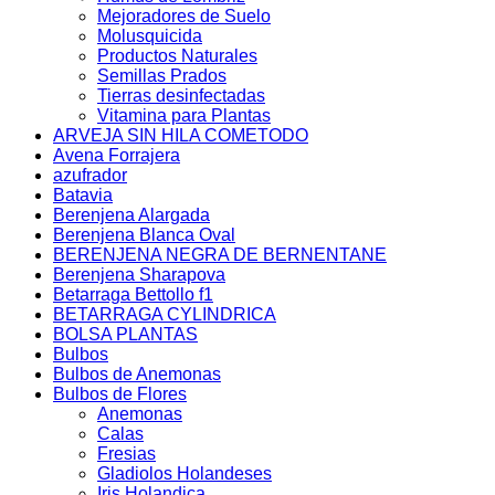
Mejoradores de Suelo
Molusquicida
Productos Naturales
Semillas Prados
Tierras desinfectadas
Vitamina para Plantas
ARVEJA SIN HILA COMETODO
Avena Forrajera
azufrador
Batavia
Berenjena Alargada
Berenjena Blanca Oval
BERENJENA NEGRA DE BERNENTANE
Berenjena Sharapova
Betarraga Bettollo f1
BETARRAGA CYLINDRICA
BOLSA PLANTAS
Bulbos
Bulbos de Anemonas
Bulbos de Flores
Anemonas
Calas
Fresias
Gladiolos Holandeses
Iris Holandica