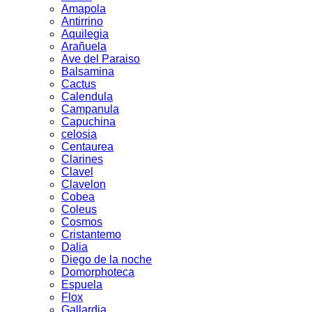
Amapola
Antirrino
Aquilegia
Arañuela
Ave del Paraiso
Balsamina
Cactus
Calendula
Campanula
Capuchina
celosia
Centaurea
Clarines
Clavel
Clavelon
Cobea
Coleus
Cosmos
Cristantemo
Dalia
Diego de la noche
Domorphoteca
Espuela
Flox
Gallardia