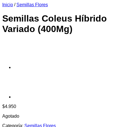
Inicio
/
Semillas Flores
era:
es:
$6.990.
$6.390.
Semillas Coleus Híbrido
Variado (400Mg)
$
4.950
Agotado
Categoría:
Semillas Flores