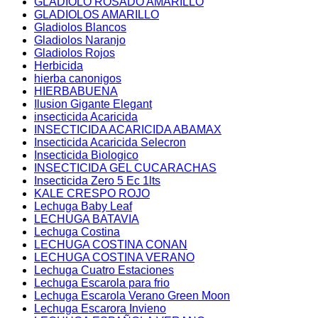
GLADIOLO ROSADO AMARILLO
GLADIOLOS AMARILLO
Gladiolos Blancos
Gladiolos Naranjo
Gladiolos Rojos
Herbicida
hierba canonigos
HIERBABUENA
Ilusion Gigante Elegant
insecticida Acaricida
INSECTICIDA ACARICIDA ABAMAX
Insecticida Acaricida Selecron
Insecticida Biologico
INSECTICIDA GEL CUCARACHAS
Insecticida Zero 5 Ec 1lts
KALE CRESPO ROJO
Lechuga Baby Leaf
LECHUGA BATAVIA
Lechuga Costina
LECHUGA COSTINA CONAN
LECHUGA COSTINA VERANO
Lechuga Cuatro Estaciones
Lechuga Escarola para frio
Lechuga Escarola Verano Green Moon
Lechuga Escarora Invieno