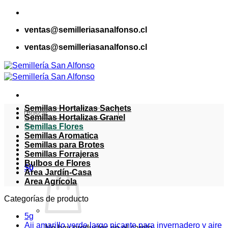
Saltar
al
ventas@semilleriasanalfonso.cl
contenido
ventas@semilleriasanalfonso.cl
Semillas Hortalizas Sachets
Buscar
Semillas Hortalizas Granel
por:
Semillas Flores
Semillas Aromatica
Semillas para Brotes
Semillas Forrajeras
Bulbos de Flores
$
0
Area Jardín-Casa
Area Agrícola
Categorías de producto
5g
Aji amarillo verde largo picante para invernadero y aire
No hay productos en el carrito.