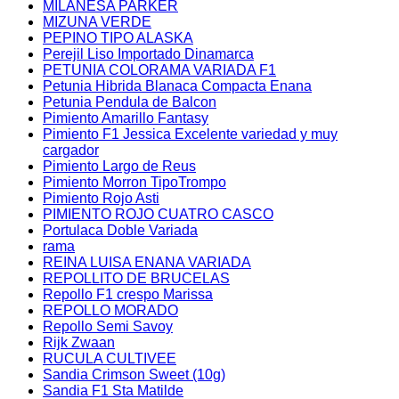
MILANESA PARKER
MIZUNA VERDE
PEPINO TIPO ALASKA
Perejil Liso Importado Dinamarca
PETUNIA COLORAMA VARIADA F1
Petunia Hibrida Blanaca Compacta Enana
Petunia Pendula de Balcon
Pimiento Amarillo Fantasy
Pimiento F1 Jessica Excelente variedad y muy
cargador
Pimiento Largo de Reus
Pimiento Morron TipoTrompo
Pimiento Rojo Asti
PIMIENTO ROJO CUATRO CASCO
Portulaca Doble Variada
rama
REINA LUISA ENANA VARIADA
REPOLLITO DE BRUCELAS
Repollo F1 crespo Marissa
REPOLLO MORADO
Repollo Semi Savoy
Rijk Zwaan
RUCULA CULTIVEE
Sandia Crimson Sweet (10g)
Sandia F1 Sta Matilde