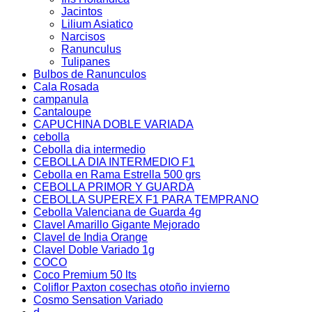
Jacintos
Lilium Asiatico
Narcisos
Ranunculus
Tulipanes
Bulbos de Ranunculos
Cala Rosada
campanula
Cantaloupe
CAPUCHINA DOBLE VARIADA
cebolla
Cebolla dia intermedio
CEBOLLA DIA INTERMEDIO F1
Cebolla en Rama Estrella 500 grs
CEBOLLA PRIMOR Y GUARDA
CEBOLLA SUPEREX F1 PARA TEMPRANO
Cebolla Valenciana de Guarda 4g
Clavel Amarillo Gigante Mejorado
Clavel de India Orange
Clavel Doble Variado 1g
COCO
Coco Premium 50 lts
Coliflor Paxton cosechas otoño invierno
Cosmo Sensation Variado