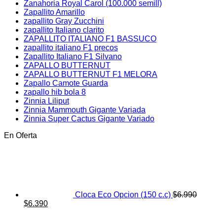
Zanahoria Royal Carol (100.000 semill)
Zapallito Amarillo
zapallito Gray Zucchini
zapallito Italiano clarito
ZAPALLITO ITALIANO F1 BASSUCO
zapallito italiano F1 precos
Zapallito Italiano F1 Silvano
ZAPALLO BUTTERNUT
ZAPALLO BUTTERNUT F1 MELORA
Zapallo Camote Guarda
zapallo hib bola 8
Zinnia Liliput
Zinnia Mammouth Gigante Variada
Zinnia Super Cactus Gigante Variado
En Oferta
Cloca Eco Opcion (150 c.c)
$
6.990
El
El
$
6.390
precio
precio
original
actual