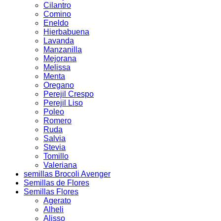
Cilantro
Comino
Eneldo
Hierbabuena
Lavanda
Manzanilla
Mejorana
Melissa
Menta
Oregano
Perejil Crespo
Perejil Liso
Poleo
Romero
Ruda
Salvia
Stevia
Tomillo
Valeriana
semillas Brocoli Avenger
Semillas de Flores
Semillas Flores
Agerato
Alheli
Alisso