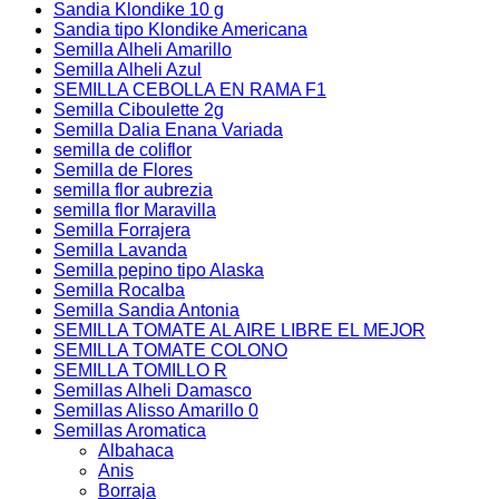
Sandia Klondike 10 g
Sandia tipo Klondike Americana
Semilla Alheli Amarillo
Semilla Alheli Azul
SEMILLA CEBOLLA EN RAMA F1
Semilla Ciboulette 2g
Semilla Dalia Enana Variada
semilla de coliflor
Semilla de Flores
semilla flor aubrezia
semilla flor Maravilla
Semilla Forrajera
Semilla Lavanda
Semilla pepino tipo Alaska
Semilla Rocalba
Semilla Sandia Antonia
SEMILLA TOMATE AL AIRE LIBRE EL MEJOR
SEMILLA TOMATE COLONO
SEMILLA TOMILLO R
Semillas Alheli Damasco
Semillas Alisso Amarillo 0
Semillas Aromatica
Albahaca
Anis
Borraja