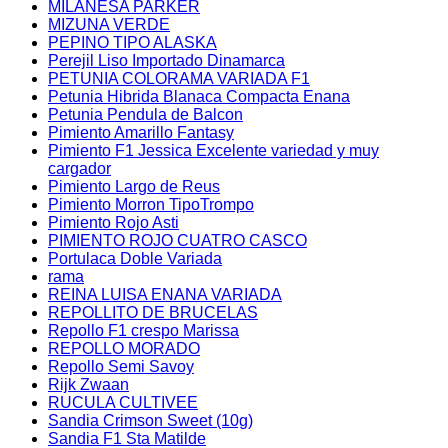
MILANESA PARKER
MIZUNA VERDE
PEPINO TIPO ALASKA
Perejil Liso Importado Dinamarca
PETUNIA COLORAMA VARIADA F1
Petunia Hibrida Blanaca Compacta Enana
Petunia Pendula de Balcon
Pimiento Amarillo Fantasy
Pimiento F1 Jessica Excelente variedad y muy
cargador
Pimiento Largo de Reus
Pimiento Morron TipoTrompo
Pimiento Rojo Asti
PIMIENTO ROJO CUATRO CASCO
Portulaca Doble Variada
rama
REINA LUISA ENANA VARIADA
REPOLLITO DE BRUCELAS
Repollo F1 crespo Marissa
REPOLLO MORADO
Repollo Semi Savoy
Rijk Zwaan
RUCULA CULTIVEE
Sandia Crimson Sweet (10g)
Sandia F1 Sta Matilde