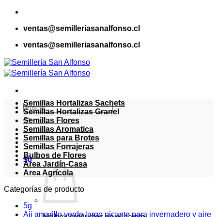
Saltar
al
ventas@semilleriasanalfonso.cl
contenido
ventas@semilleriasanalfonso.cl
Semillas Hortalizas Sachets
Buscar
Semillas Hortalizas Granel
por:
Semillas Flores
Semillas Aromatica
Semillas para Brotes
Semillas Forrajeras
Bulbos de Flores
$
0
Area Jardín-Casa
Area Agrícola
Categorías de producto
5g
Aji amarillo verde largo picante para invernadero y aire
No hay productos en el carrito.