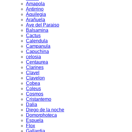
Amapola
Antirrino
Aquilegia
Arañuela
Ave del Paraiso
Balsamina
Cactus
Calendula
Campanula
Capuchina
celosia
Centaurea
Clarines
Clavel
Clavelon
Cobea
Coleus
Cosmos
Cristantemo
Dalia
Diego de la noche
Domorphoteca
Espuela
Flox
Gallardia