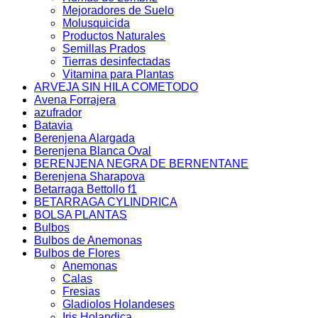
Mejoradores de Suelo
Molusquicida
Productos Naturales
Semillas Prados
Tierras desinfectadas
Vitamina para Plantas
ARVEJA SIN HILA COMETODO
Avena Forrajera
azufrador
Batavia
Berenjena Alargada
Berenjena Blanca Oval
BERENJENA NEGRA DE BERNENTANE
Berenjena Sharapova
Betarraga Bettollo f1
BETARRAGA CYLINDRICA
BOLSA PLANTAS
Bulbos
Bulbos de Anemonas
Bulbos de Flores
Anemonas
Calas
Fresias
Gladiolos Holandeses
Iris Holandica