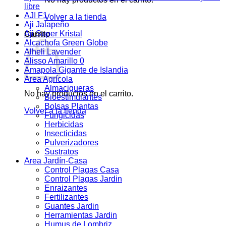
libre
AJI F1
Volver a la tienda
Aji Jalapeño
Aji Super Kristal
Carrito
Alcachofa Green Globe
Alheli Lavender
Alisso Amarillo 0
Amapola Gigante de Islandia
Area Agrícola
Almacigueras
No hay productos en el carrito.
Bioestimulantes
Bolsas Plantas
Volver a la tienda
Fungicidas
Herbicidas
Insecticidas
Pulverizadores
Sustratos
Area Jardín-Casa
Control Plagas Casa
Control Plagas Jardin
Enraizantes
Fertilizantes
Guantes Jardin
Herramientas Jardin
Humus de Lombriz