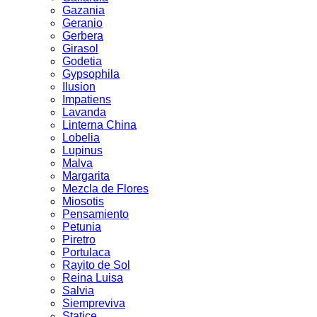
Gazania
Geranio
Gerbera
Girasol
Godetia
Gypsophila
Ilusion
Impatiens
Lavanda
Linterna China
Lobelia
Lupinus
Malva
Margarita
Mezcla de Flores
Miosotis
Pensamiento
Petunia
Piretro
Portulaca
Rayito de Sol
Reina Luisa
Salvia
Siempreviva
Statice