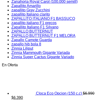
Zanahoria Royal Carol (100.000 semill)
Zapallito Amarillo
zapallito Gray Zucchini
zapallito Italiano clarito
ZAPALLITO ITALIANO F1 BASSUCO
zapallito italiano F1 precos
Zapallito Italiano F1 Silvano
ZAPALLO BUTTERNUT
ZAPALLO BUTTERNUT F1 MELORA
Zapallo Camote Guarda
zapallo hib bola 8
Zinnia Liliput
Zinnia Mammouth Gigante Variada
Zinnia Super Cactus Gigante Variado
En Oferta
Cloca Eco Opcion (150 c.c)
$
6.990
El
El
$
6.390
precio
precio
original
actual