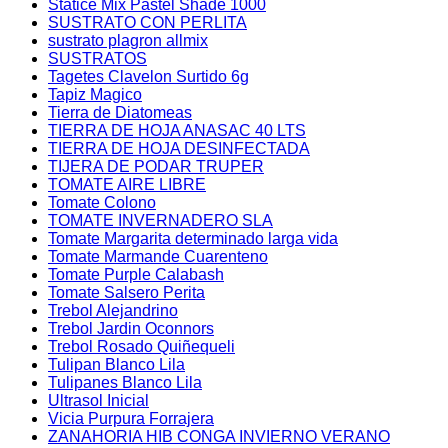
Statice Mix Pastel Shade 1000
SUSTRATO CON PERLITA
sustrato plagron allmix
SUSTRATOS
Tagetes Clavelon Surtido 6g
Tapiz Magico
Tierra de Diatomeas
TIERRA DE HOJA ANASAC 40 LTS
TIERRA DE HOJA DESINFECTADA
TIJERA DE PODAR TRUPER
TOMATE AIRE LIBRE
Tomate Colono
TOMATE INVERNADERO SLA
Tomate Margarita determinado larga vida
Tomate Marmande Cuarenteno
Tomate Purple Calabash
Tomate Salsero Perita
Trebol Alejandrino
Trebol Jardin Oconnors
Trebol Rosado Quiñequeli
Tulipan Blanco Lila
Tulipanes Blanco Lila
Ultrasol Inicial
Vicia Purpura Forrajera
ZANAHORIA HIB CONGA INVIERNO VERANO