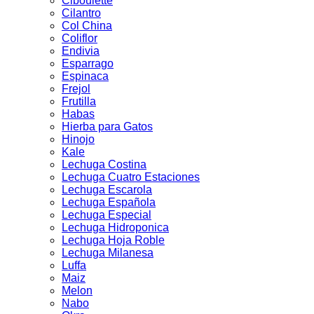
Ciboulette
Cilantro
Col China
Coliflor
Endivia
Esparrago
Espinaca
Frejol
Frutilla
Habas
Hierba para Gatos
Hinojo
Kale
Lechuga Costina
Lechuga Cuatro Estaciones
Lechuga Escarola
Lechuga Española
Lechuga Especial
Lechuga Hidroponica
Lechuga Hoja Roble
Lechuga Milanesa
Luffa
Maiz
Melon
Nabo