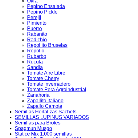
Okra
Pepino Ensalada
Pepino Pickle
Perejil
Pimiento
Puerro
Rabanito
Radichio
Repollito Bruselas
Repollo
Rubarbo
Rucula
Sandia
Tomate Aire Libre
Tomate Cherry
Tomate Invernadero
Tomate Pera Agroindustrial
Zanahoria
Zapallito Italiano
Zapallo Camote
Semillas Hortalizas Sachets
SEMILLAS LUPINUS VARIADOS
Semillas para Brotes
Spagmun Musgo
Statice Mix 1.000 semillas