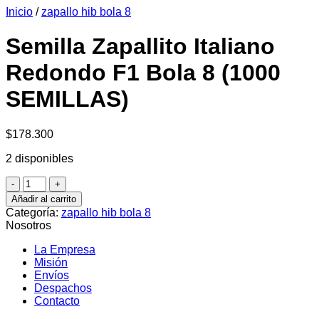
Inicio
/
zapallo hib bola 8
era:
es:
$6.990.
$6.390.
Semilla Zapallito Italiano
Redondo F1 Bola 8 (1000
SEMILLAS)
$
178.300
2 disponibles
Semilla
Zapallito
Añadir al carrito
Italiano
Categoría:
zapallo hib bola 8
Redondo
Nosotros
F1
Bola
La Empresa
8
Misión
(1000
Envíos
SEMILLAS)
Despachos
cantidad
Contacto