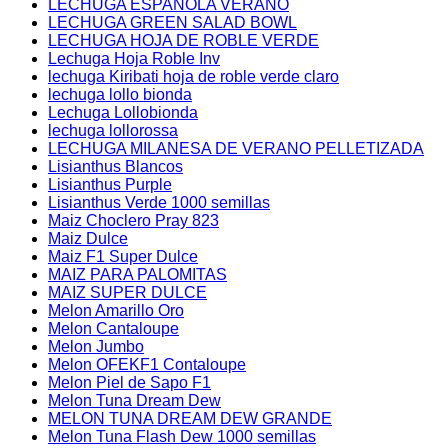
LECHUGA ESPAÑOLA VERANO
LECHUGA GREEN SALAD BOWL
LECHUGA HOJA DE ROBLE VERDE
Lechuga Hoja Roble Inv
lechuga Kiribati hoja de roble verde claro
lechuga lollo bionda
Lechuga Lollobionda
lechuga lollorossa
LECHUGA MILANESA DE VERANO PELLETIZADA
Lisianthus Blancos
Lisianthus Purple
Lisianthus Verde 1000 semillas
Maiz Choclero Pray 823
Maiz Dulce
Maiz F1 Super Dulce
MAIZ PARA PALOMITAS
MAIZ SUPER DULCE
Melon Amarillo Oro
Melon Cantaloupe
Melon Jumbo
Melon OFEKF1 Contaloupe
Melon Piel de Sapo F1
Melon Tuna Dream Dew
MELON TUNA DREAM DEW GRANDE
Melon Tuna Flash Dew 1000 semillas