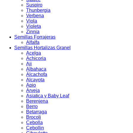
Suspiro
Thunbergia
Verbena
Viola
Violeta
Zinnia
Semillas Forrajeras
Alfalfa
Semillas Hortalizas Granel
Acelga
Achicoria
Aji
Albahaca
Alcachofa
Alcayota
Apio
Arveja
Asiatica y Baby Leaf
Berenjena
Berro
Betarraga
Brocoli
Cebolla
Cebollin