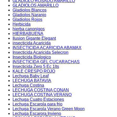
GLADIOLO ROSADO AMARILLO
GLADIOLOS AMARILLO
Gladiolos Blancos
Gladiolos Naranjo
Gladiolos Rojos
Herbicida
hierba canonigos
HIERBABUENA
Ilusion Gigante Elegant
insecticida Acaricida
INSECTICIDA ACARICIDA ABAMAX
Insecticida Acaricida Selecron
Insecticida Biologico
INSECTICIDA GEL CUCARACHAS
Insecticida Zero 5 Ec 1lts
KALE CRESPO ROJO
Lechuga Baby Leaf
LECHUGA BATAVIA
Lechuga Costina
LECHUGA COSTINA CONAN
LECHUGA COSTINA VERANO
Lechuga Cuatro Estaciones
Lechuga Escarola para frio
Lechuga Escarola Verano Green Moon
Lechuga Escarora Invieno