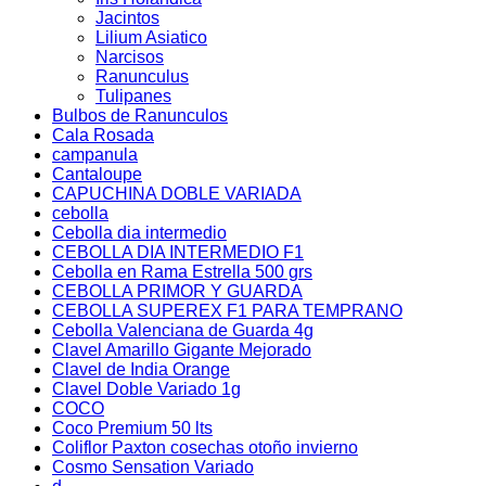
Jacintos
Lilium Asiatico
Narcisos
Ranunculus
Tulipanes
Bulbos de Ranunculos
Cala Rosada
campanula
Cantaloupe
CAPUCHINA DOBLE VARIADA
cebolla
Cebolla dia intermedio
CEBOLLA DIA INTERMEDIO F1
Cebolla en Rama Estrella 500 grs
CEBOLLA PRIMOR Y GUARDA
CEBOLLA SUPEREX F1 PARA TEMPRANO
Cebolla Valenciana de Guarda 4g
Clavel Amarillo Gigante Mejorado
Clavel de India Orange
Clavel Doble Variado 1g
COCO
Coco Premium 50 lts
Coliflor Paxton cosechas otoño invierno
Cosmo Sensation Variado