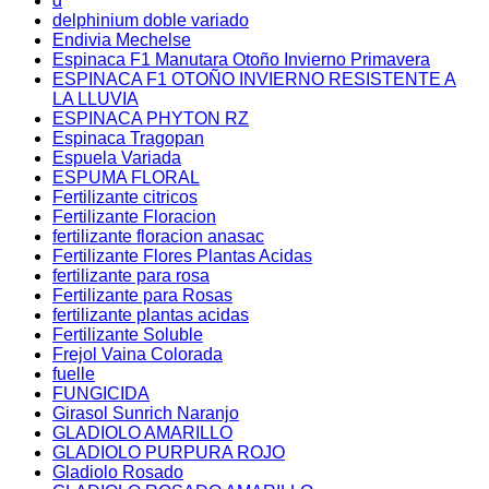
d
delphinium doble variado
Endivia Mechelse
Espinaca F1 Manutara Otoño Invierno Primavera
ESPINACA F1 OTOÑO INVIERNO RESISTENTE A
LA LLUVIA
ESPINACA PHYTON RZ
Espinaca Tragopan
Espuela Variada
ESPUMA FLORAL
Fertilizante citricos
Fertilizante Floracion
fertilizante floracion anasac
Fertilizante Flores Plantas Acidas
fertilizante para rosa
Fertilizante para Rosas
fertilizante plantas acidas
Fertilizante Soluble
Frejol Vaina Colorada
fuelle
FUNGICIDA
Girasol Sunrich Naranjo
GLADIOLO AMARILLO
GLADIOLO PURPURA ROJO
Gladiolo Rosado