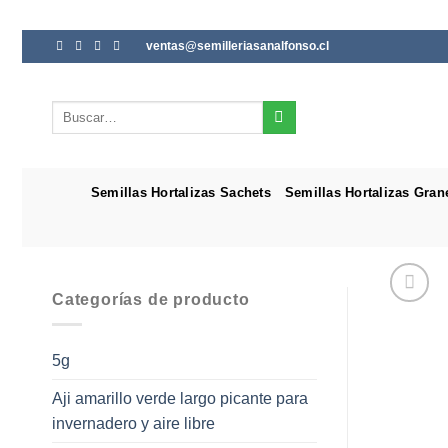
Saltar
ventas@semilleriasanalfonso.cl
al
contenido
Buscar
por:
Semillas Hortalizas Sachets
Semillas Hortalizas Gran
Categorías de producto
5g
Aji amarillo verde largo picante para
invernadero y aire libre