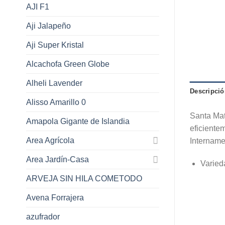
AJI F1
Aji Jalapeño
Aji Super Kristal
Alcachofa Green Globe
Alheli Lavender
Descripció
Alisso Amarillo 0
Santa Mat
Amapola Gigante de Islandia
eficiente
Area Agrícola
Intername
Area Jardín-Casa
Varied
ARVEJA SIN HILA COMETODO
Avena Forrajera
azufrador