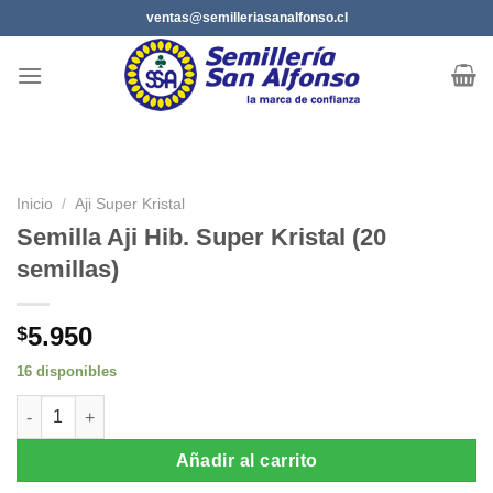
Saltar
ventas@semilleriasanalfonso.cl
al
contenido
Inicio
/
Aji Super Kristal
Semilla Aji Hib. Super Kristal (20
semillas)
5.950
$
16 disponibles
Semilla Aji Hib. Super Kristal (20 semillas) cantidad
Añadir al carrito