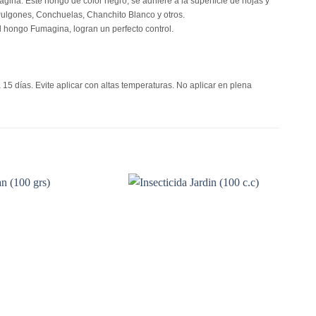
agina. Este hongo de color negro, se adhiere a la superficie de hojas y
Pulgones, Conchuelas, Chanchito Blanco y otros.
el hongo Fumagina, logran un perfecto control.
 15 días. Evite aplicar con altas temperaturas. No aplicar en plena