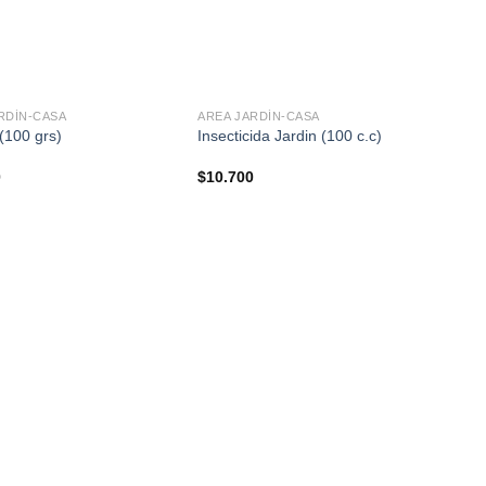
+
+
RDÍN-CASA
AREA JARDÍN-CASA
AREA
(100 grs)
Insecticida Jardin (100 c.c)
Tierr
0
$
10.700
$
3.8