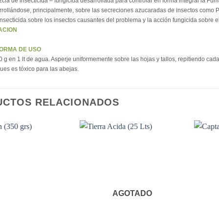
la de insecticida – fungicida desarrollada para controlar en forma integral la Fum
arrollándose, principalmente, sobre las secreciones azucaradas de insectos como 
insecticida sobre los insectos causantes del problema y la acción fungicida sobre 
ACION
FORMA DE USO
 g en 1 lt de agua. Asperje uniformemente sobre las hojas y tallos, repitiendo cada
pues es tóxico para las abejas.
UCTOS RELACIONADOS
AGOTADO