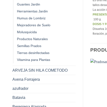
Es una mezc
Guantes Jardin
tallos des
La acción 
Herramientas Jardin
PRESENT
Humus de Lombriz
100 g.
DOSIS Y 
Mejoradores de Suelo
Disuelva 10
Molusquicida
floración, 
Productos Naturales
Semillas Prados
PROD
Tierras desinfectadas
Vitamina para Plantas
ARVEJA SIN HILA COMETODO
Avena Forrajera
azufrador
Batavia
Berenjena Alargada