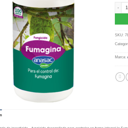
Fumagi
SKU:
7
Categor
Marca:
n