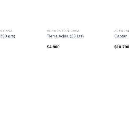
+
+
ÍN-CASA
AREA JARDÍN-CASA
AREA JA
350 grs)
Tierra Acida (25 Lts)
Captan 
$
4.800
$
10.70