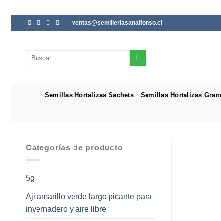
Saltar
ventas@semilleriasanalfonso.cl
al
contenido
Buscar
por:
Semillas Hortalizas Sachets
Semillas Hortalizas Gran
Categorías de producto
5g
Aji amarillo verde largo picante para
invernadero y aire libre