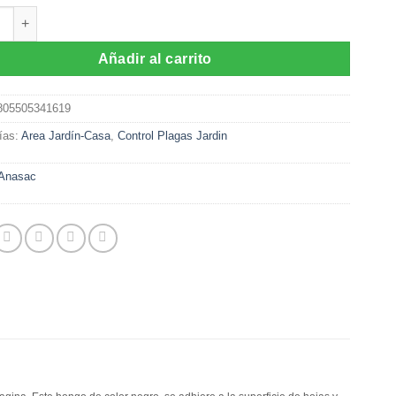
na (100 grs) cantidad
Añadir al carrito
805505341619
ías:
Area Jardín-Casa
,
Control Plagas Jardin
Anasac