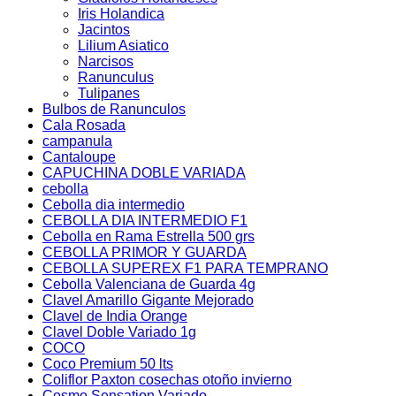
Iris Holandica
Jacintos
Lilium Asiatico
Narcisos
Ranunculus
Tulipanes
Bulbos de Ranunculos
Cala Rosada
campanula
Cantaloupe
CAPUCHINA DOBLE VARIADA
cebolla
Cebolla dia intermedio
CEBOLLA DIA INTERMEDIO F1
Cebolla en Rama Estrella 500 grs
CEBOLLA PRIMOR Y GUARDA
CEBOLLA SUPEREX F1 PARA TEMPRANO
Cebolla Valenciana de Guarda 4g
Clavel Amarillo Gigante Mejorado
Clavel de India Orange
Clavel Doble Variado 1g
COCO
Coco Premium 50 lts
Coliflor Paxton cosechas otoño invierno
Cosmo Sensation Variado