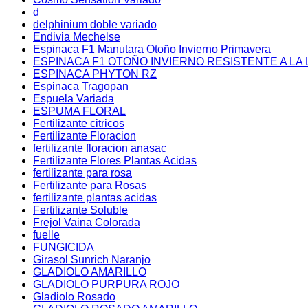
d
delphinium doble variado
Endivia Mechelse
Espinaca F1 Manutara Otoño Invierno Primavera
ESPINACA F1 OTOÑO INVIERNO RESISTENTE A LA 
ESPINACA PHYTON RZ
Espinaca Tragopan
Espuela Variada
ESPUMA FLORAL
Fertilizante citricos
Fertilizante Floracion
fertilizante floracion anasac
Fertilizante Flores Plantas Acidas
fertilizante para rosa
Fertilizante para Rosas
fertilizante plantas acidas
Fertilizante Soluble
Frejol Vaina Colorada
fuelle
FUNGICIDA
Girasol Sunrich Naranjo
GLADIOLO AMARILLO
GLADIOLO PURPURA ROJO
Gladiolo Rosado