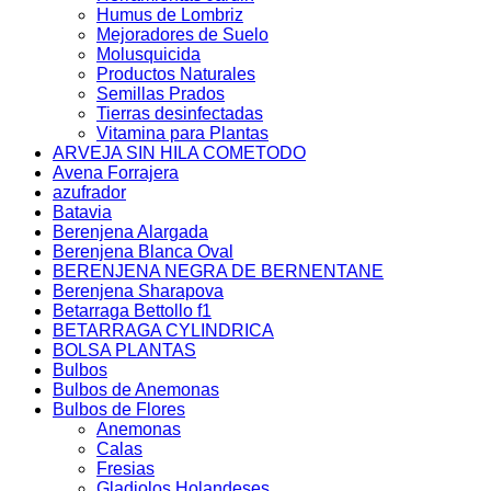
Humus de Lombriz
Mejoradores de Suelo
Molusquicida
Productos Naturales
Semillas Prados
Tierras desinfectadas
Vitamina para Plantas
ARVEJA SIN HILA COMETODO
Avena Forrajera
azufrador
Batavia
Berenjena Alargada
Berenjena Blanca Oval
BERENJENA NEGRA DE BERNENTANE
Berenjena Sharapova
Betarraga Bettollo f1
BETARRAGA CYLINDRICA
BOLSA PLANTAS
Bulbos
Bulbos de Anemonas
Bulbos de Flores
Anemonas
Calas
Fresias
Gladiolos Holandeses