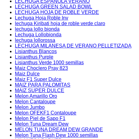
LECHUGA ESPAÑOLA VERANO
LECHUGA GREEN SALAD BOWL
LECHUGA HOJA DE ROBLE VERDE
Lechuga Hoja Roble Inv
lechuga Kiribati hoja de roble verde claro
lechuga lollo bionda
Lechuga Lollobionda
lechuga lollorossa
LECHUGA MILANESA DE VERANO PELLETIZADA
Lisianthus Blancos
Lisianthus Purple
Lisianthus Verde 1000 semillas
Maiz Choclero Pray 823
Maiz Dulce
Maiz F1 Super Dulce
MAIZ PARA PALOMITAS
MAIZ SUPER DULCE
Melon Amarillo Oro
Melon Cantaloupe
Melon Jumbo
Melon OFEKF1 Contaloupe
Melon Piel de Sapo F1
Melon Tuna Dream Dew
MELON TUNA DREAM DEW GRANDE
Melon Tuna Flash Dew 1000 semillas