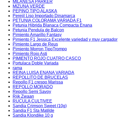
MILANESA PARKER
MIZUNA VERDE
PEPINO TIPO ALASKA
Perejil Liso Importado Dinamarca
PETUNIA COLORAMA VARIADA F1
Petunia Hibrida Blanaca Compacta Enana
Petunia Pendula de Balcon
Pimiento Amarillo Fantasy
Pimiento F1 Jessica Excelente variedad y muy cargador
Pimiento Largo de Reus
Pimiento Morron TipoTrompo
Pimiento Rojo Asti
PIMIENTO ROJO CUATRO CASCO
Portulaca Doble Variada
rama
REINA LUISA ENANA VARIADA
REPOLLITO DE BRUCELAS
Repollo F1 crespo Marissa
REPOLLO MORADO
Repollo Semi Savoy
Rijk Zwaan
RUCULA CULTIVEE
Sandia Crimson Sweet (10g)
Sandia F1 Sta Matilde
Sandia Klondike 10 g