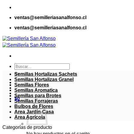
Saltar
al
ventas@semilleriasanalfonso.cl
contenido
ventas@semilleriasanalfonso.cl
Buscar
por:
Semillas Hortalizas Sachets
Semillas Hortalizas Granel
Semillas Flores
Semillas Aromatica
Semillas para Brotes
$
0
Semillas Forrajeras
Bulbos de Flores
Area Jardín-Casa
Area Agrícola
Categorías de producto
No hay productos en el carrito.