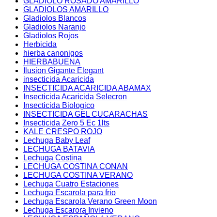
GLADIOLO ROSADO AMARILLO
GLADIOLOS AMARILLO
Gladiolos Blancos
Gladiolos Naranjo
Gladiolos Rojos
Herbicida
hierba canonigos
HIERBABUENA
Ilusion Gigante Elegant
insecticida Acaricida
INSECTICIDA ACARICIDA ABAMAX
Insecticida Acaricida Selecron
Insecticida Biologico
INSECTICIDA GEL CUCARACHAS
Insecticida Zero 5 Ec 1lts
KALE CRESPO ROJO
Lechuga Baby Leaf
LECHUGA BATAVIA
Lechuga Costina
LECHUGA COSTINA CONAN
LECHUGA COSTINA VERANO
Lechuga Cuatro Estaciones
Lechuga Escarola para frio
Lechuga Escarola Verano Green Moon
Lechuga Escarora Invieno