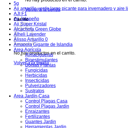
5g
Aji amarillo verde largo picante para invernadero y aire l
Volver a la tienda
AJI F1
Aji Jalapeño
Carrito
Aji Super Kristal
Alcachofa Green Globe
Alheli Lavender
Alisso Amarillo 0
Amapola Gigante de Islandia
Area Agrícola
No hay productos en el carrito.
Almacigueras
Bioestimulantes
Volver a la tienda
Bolsas Plantas
Fungicidas
Herbicidas
Insecticidas
Pulverizadores
Sustratos
Area Jardín-Casa
Control Plagas Casa
Control Plagas Jardin
Enraizantes
Fertilizantes
Guantes Jardin
Herramientas Jardin