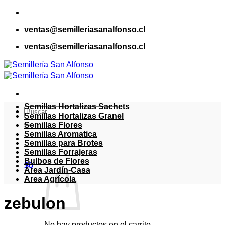
Saltar
al
ventas@semilleriasanalfonso.cl
contenido
ventas@semilleriasanalfonso.cl
Semillas Hortalizas Sachets
Buscar
Semillas Hortalizas Granel
por:
Semillas Flores
Semillas Aromatica
Semillas para Brotes
Semillas Forrajeras
Bulbos de Flores
$
0
Area Jardín-Casa
Area Agrícola
zebulon
No hay productos en el carrito.