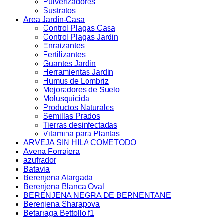
Pulverizadores
Sustratos
Area Jardín-Casa
Control Plagas Casa
Control Plagas Jardin
Enraizantes
Fertilizantes
Guantes Jardin
Herramientas Jardin
Humus de Lombriz
Mejoradores de Suelo
Molusquicida
Productos Naturales
Semillas Prados
Tierras desinfectadas
Vitamina para Plantas
ARVEJA SIN HILA COMETODO
Avena Forrajera
azufrador
Batavia
Berenjena Alargada
Berenjena Blanca Oval
BERENJENA NEGRA DE BERNENTANE
Berenjena Sharapova
Betarraga Bettollo f1