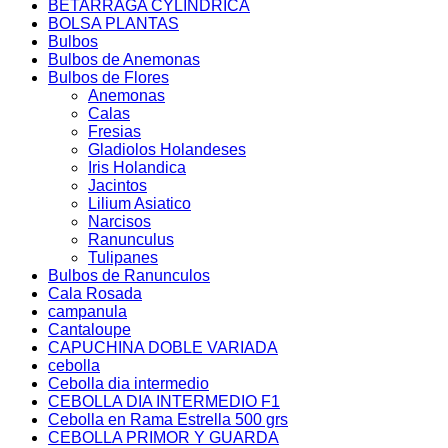
BETARRAGA CYLINDRICA
BOLSA PLANTAS
Bulbos
Bulbos de Anemonas
Bulbos de Flores
Anemonas
Calas
Fresias
Gladiolos Holandeses
Iris Holandica
Jacintos
Lilium Asiatico
Narcisos
Ranunculus
Tulipanes
Bulbos de Ranunculos
Cala Rosada
campanula
Cantaloupe
CAPUCHINA DOBLE VARIADA
cebolla
Cebolla dia intermedio
CEBOLLA DIA INTERMEDIO F1
Cebolla en Rama Estrella 500 grs
CEBOLLA PRIMOR Y GUARDA