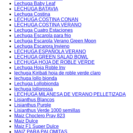
Lechuga Baby Leaf
LECHUGA BATAVIA
Lechuga Costina
LECHUGA COSTINA CONAN
LECHUGA COSTINA VERANO
Lechuga Cuatro Estaciones
Lechuga Escarola para frio
Lechuga Escarola Verano Green Moon
Lechuga Escarora Invieno
LECHUGA ESPAÑOLA VERANO
LECHUGA GREEN SALAD BOWL
LECHUGA HOJA DE ROBLE VERDE
Lechuga Hoja Roble Inv
lechuga Kiribati hoja de roble verde claro
lechuga lollo bionda
Lechuga Lollobionda
lechuga lollorossa
LECHUGA MILANESA DE VERANO PELLETIZADA
Lisianthus Blancos
Lisianthus Purple
Lisianthus Verde 1000 semillas
Maiz Choclero Pray 823
Maiz Dulce
Maiz F1 Super Dulce
MAIZ PARA PALOMITAS