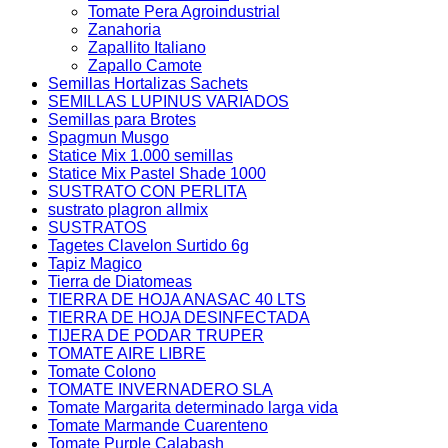
Tomate Pera Agroindustrial
Zanahoria
Zapallito Italiano
Zapallo Camote
Semillas Hortalizas Sachets
SEMILLAS LUPINUS VARIADOS
Semillas para Brotes
Spagmun Musgo
Statice Mix 1.000 semillas
Statice Mix Pastel Shade 1000
SUSTRATO CON PERLITA
sustrato plagron allmix
SUSTRATOS
Tagetes Clavelon Surtido 6g
Tapiz Magico
Tierra de Diatomeas
TIERRA DE HOJA ANASAC 40 LTS
TIERRA DE HOJA DESINFECTADA
TIJERA DE PODAR TRUPER
TOMATE AIRE LIBRE
Tomate Colono
TOMATE INVERNADERO SLA
Tomate Margarita determinado larga vida
Tomate Marmande Cuarenteno
Tomate Purple Calabash