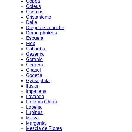
Cobea
Coleus
Cosmos
Cristantemo
Dalia
Diego de la noche
Domorphoteca
Espuela
Flox
Gallardia
Gazania
Geranio
Gerbera
Girasol
Godetia
Gypsophila
Ilusion
Impatiens
Lavanda
Linterna China
Lobelia
Lupinus
Malva
Margarita
Mezcla de Flores