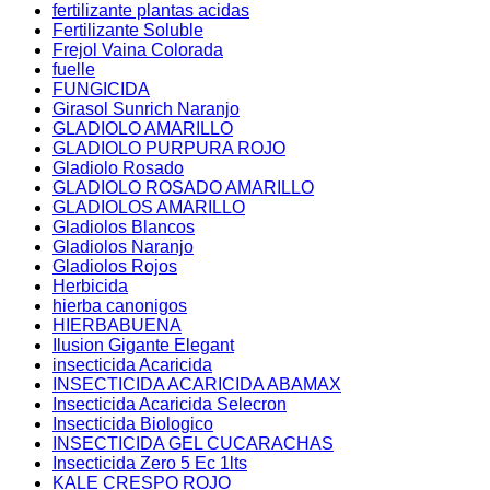
fertilizante plantas acidas
Fertilizante Soluble
Frejol Vaina Colorada
fuelle
FUNGICIDA
Girasol Sunrich Naranjo
GLADIOLO AMARILLO
GLADIOLO PURPURA ROJO
Gladiolo Rosado
GLADIOLO ROSADO AMARILLO
GLADIOLOS AMARILLO
Gladiolos Blancos
Gladiolos Naranjo
Gladiolos Rojos
Herbicida
hierba canonigos
HIERBABUENA
Ilusion Gigante Elegant
insecticida Acaricida
INSECTICIDA ACARICIDA ABAMAX
Insecticida Acaricida Selecron
Insecticida Biologico
INSECTICIDA GEL CUCARACHAS
Insecticida Zero 5 Ec 1lts
KALE CRESPO ROJO