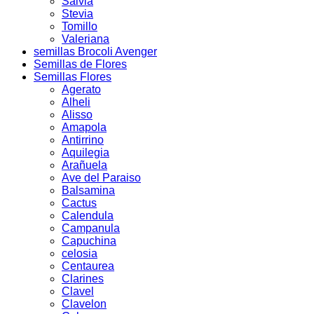
Salvia
Stevia
Tomillo
Valeriana
semillas Brocoli Avenger
Semillas de Flores
Semillas Flores
Agerato
Alheli
Alisso
Amapola
Antirrino
Aquilegia
Arañuela
Ave del Paraiso
Balsamina
Cactus
Calendula
Campanula
Capuchina
celosia
Centaurea
Clarines
Clavel
Clavelon