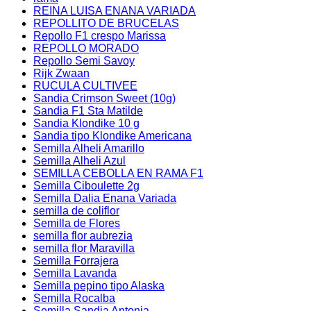
REINA LUISA ENANA VARIADA
REPOLLITO DE BRUCELAS
Repollo F1 crespo Marissa
REPOLLO MORADO
Repollo Semi Savoy
Rijk Zwaan
RUCULA CULTIVEE
Sandia Crimson Sweet (10g)
Sandia F1 Sta Matilde
Sandia Klondike 10 g
Sandia tipo Klondike Americana
Semilla Alheli Amarillo
Semilla Alheli Azul
SEMILLA CEBOLLA EN RAMA F1
Semilla Ciboulette 2g
Semilla Dalia Enana Variada
semilla de coliflor
Semilla de Flores
semilla flor aubrezia
semilla flor Maravilla
Semilla Forrajera
Semilla Lavanda
Semilla pepino tipo Alaska
Semilla Rocalba
Semilla Sandia Antonia