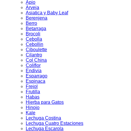
Apio
Arveja
Asiatica y Baby Leaf
Berenjena
Berro
Betarraga
Brocoli
Cebolla
Cebollin
Ciboulette
Cilantro
Col China
Coliflor
Endivia
Esparrago
Espinaca
Frejol
Frutilla
Habas
Hierba para Gatos
Hinojo
Kale
Lechuga Costina
Lechuga Cuatro Estaciones
Lechuga Escarola