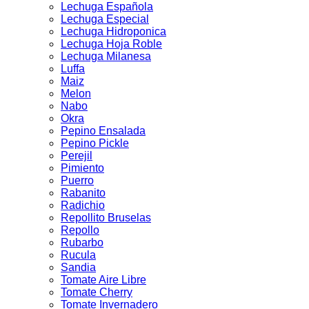
Lechuga Española
Lechuga Especial
Lechuga Hidroponica
Lechuga Hoja Roble
Lechuga Milanesa
Luffa
Maiz
Melon
Nabo
Okra
Pepino Ensalada
Pepino Pickle
Perejil
Pimiento
Puerro
Rabanito
Radichio
Repollito Bruselas
Repollo
Rubarbo
Rucula
Sandia
Tomate Aire Libre
Tomate Cherry
Tomate Invernadero