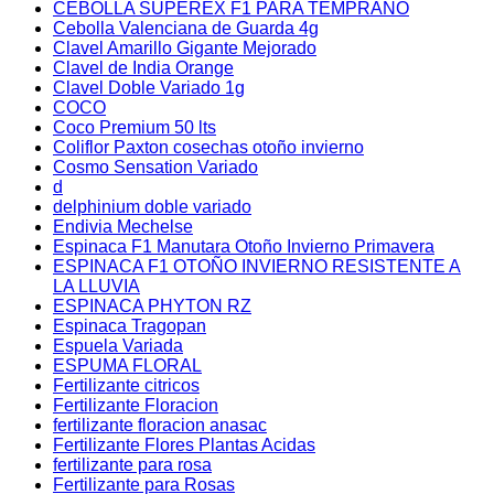
CEBOLLA SUPEREX F1 PARA TEMPRANO
Cebolla Valenciana de Guarda 4g
Clavel Amarillo Gigante Mejorado
Clavel de India Orange
Clavel Doble Variado 1g
COCO
Coco Premium 50 lts
Coliflor Paxton cosechas otoño invierno
Cosmo Sensation Variado
d
delphinium doble variado
Endivia Mechelse
Espinaca F1 Manutara Otoño Invierno Primavera
ESPINACA F1 OTOÑO INVIERNO RESISTENTE A
LA LLUVIA
ESPINACA PHYTON RZ
Espinaca Tragopan
Espuela Variada
ESPUMA FLORAL
Fertilizante citricos
Fertilizante Floracion
fertilizante floracion anasac
Fertilizante Flores Plantas Acidas
fertilizante para rosa
Fertilizante para Rosas