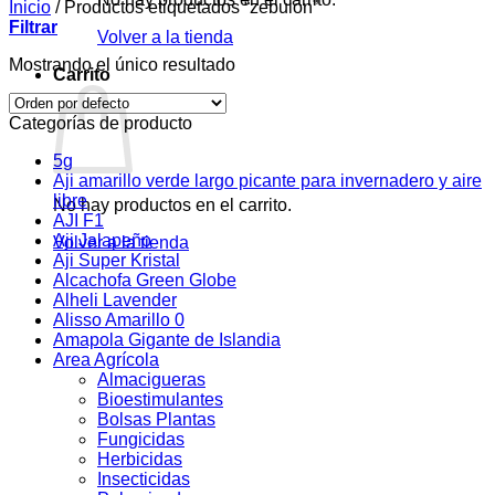
Inicio
/
Productos etiquetados “zebulon”
Filtrar
Volver a la tienda
Mostrando el único resultado
Carrito
Categorías de producto
5g
Aji amarillo verde largo picante para invernadero y aire
libre
No hay productos en el carrito.
AJI F1
Aji Jalapeño
Volver a la tienda
Aji Super Kristal
Alcachofa Green Globe
Alheli Lavender
Alisso Amarillo 0
Amapola Gigante de Islandia
Area Agrícola
Almacigueras
Bioestimulantes
Bolsas Plantas
Fungicidas
Herbicidas
Insecticidas