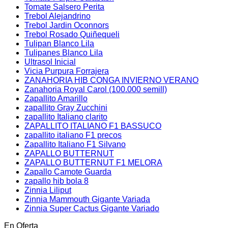
Tomate Salsero Perita
Trebol Alejandrino
Trebol Jardin Oconnors
Trebol Rosado Quiñequeli
Tulipan Blanco Lila
Tulipanes Blanco Lila
Ultrasol Inicial
Vicia Purpura Forrajera
ZANAHORIA HIB CONGA INVIERNO VERANO
Zanahoria Royal Carol (100.000 semill)
Zapallito Amarillo
zapallito Gray Zucchini
zapallito Italiano clarito
ZAPALLITO ITALIANO F1 BASSUCO
zapallito italiano F1 precos
Zapallito Italiano F1 Silvano
ZAPALLO BUTTERNUT
ZAPALLO BUTTERNUT F1 MELORA
Zapallo Camote Guarda
zapallo hib bola 8
Zinnia Liliput
Zinnia Mammouth Gigante Variada
Zinnia Super Cactus Gigante Variado
En Oferta