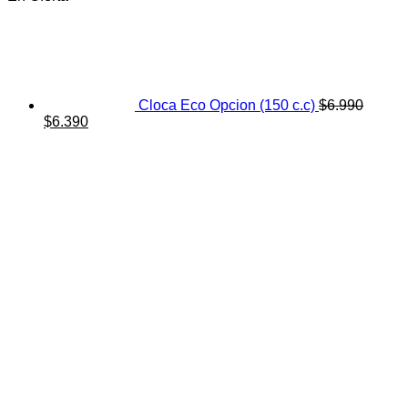
Cloca Eco Opcion (150 c.c)
$
6.990
El
El
$
6.390
precio
precio
original
actual
era:
es:
$6.990.
$6.390.