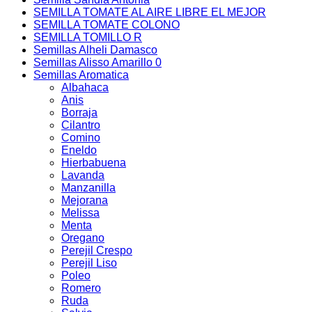
SEMILLA TOMATE AL AIRE LIBRE EL MEJOR
SEMILLA TOMATE COLONO
SEMILLA TOMILLO R
Semillas Alheli Damasco
Semillas Alisso Amarillo 0
Semillas Aromatica
Albahaca
Anis
Borraja
Cilantro
Comino
Eneldo
Hierbabuena
Lavanda
Manzanilla
Mejorana
Melissa
Menta
Oregano
Perejil Crespo
Perejil Liso
Poleo
Romero
Ruda