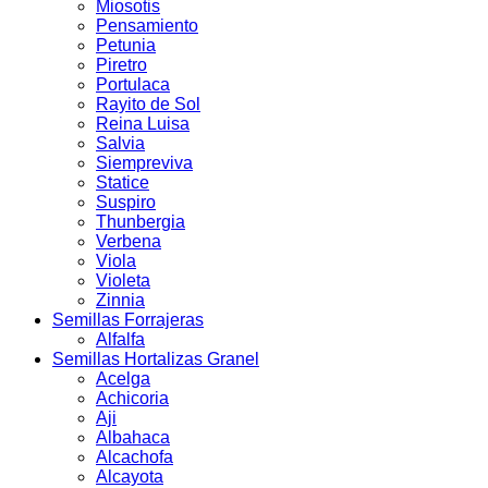
Miosotis
Pensamiento
Petunia
Piretro
Portulaca
Rayito de Sol
Reina Luisa
Salvia
Siempreviva
Statice
Suspiro
Thunbergia
Verbena
Viola
Violeta
Zinnia
Semillas Forrajeras
Alfalfa
Semillas Hortalizas Granel
Acelga
Achicoria
Aji
Albahaca
Alcachofa
Alcayota