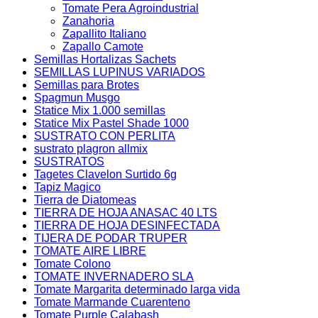
Tomate Pera Agroindustrial
Zanahoria
Zapallito Italiano
Zapallo Camote
Semillas Hortalizas Sachets
SEMILLAS LUPINUS VARIADOS
Semillas para Brotes
Spagmun Musgo
Statice Mix 1.000 semillas
Statice Mix Pastel Shade 1000
SUSTRATO CON PERLITA
sustrato plagron allmix
SUSTRATOS
Tagetes Clavelon Surtido 6g
Tapiz Magico
Tierra de Diatomeas
TIERRA DE HOJA ANASAC 40 LTS
TIERRA DE HOJA DESINFECTADA
TIJERA DE PODAR TRUPER
TOMATE AIRE LIBRE
Tomate Colono
TOMATE INVERNADERO SLA
Tomate Margarita determinado larga vida
Tomate Marmande Cuarenteno
Tomate Purple Calabash