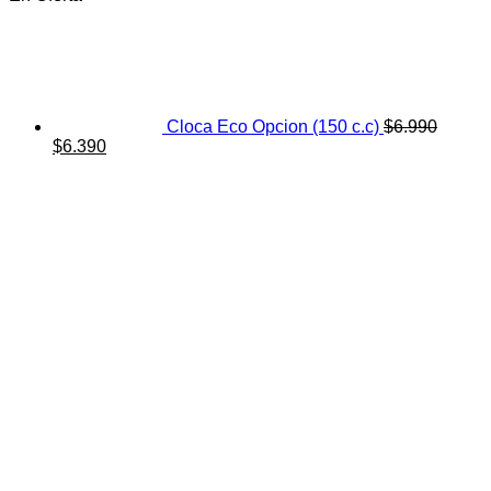
Cloca Eco Opcion (150 c.c)
$
6.990
El
El
$
6.390
precio
precio
original
actual
era:
es:
$6.990.
$6.390.