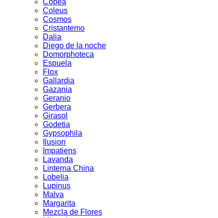
Cobea
Coleus
Cosmos
Cristantemo
Dalia
Diego de la noche
Domorphoteca
Espuela
Flox
Gallardia
Gazania
Geranio
Gerbera
Girasol
Godetia
Gypsophila
Ilusion
Impatiens
Lavanda
Linterna China
Lobelia
Lupinus
Malva
Margarita
Mezcla de Flores