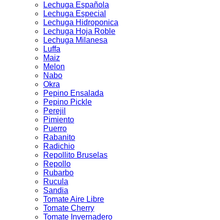
Lechuga Española
Lechuga Especial
Lechuga Hidroponica
Lechuga Hoja Roble
Lechuga Milanesa
Luffa
Maiz
Melon
Nabo
Okra
Pepino Ensalada
Pepino Pickle
Perejil
Pimiento
Puerro
Rabanito
Radichio
Repollito Bruselas
Repollo
Rubarbo
Rucula
Sandia
Tomate Aire Libre
Tomate Cherry
Tomate Invernadero