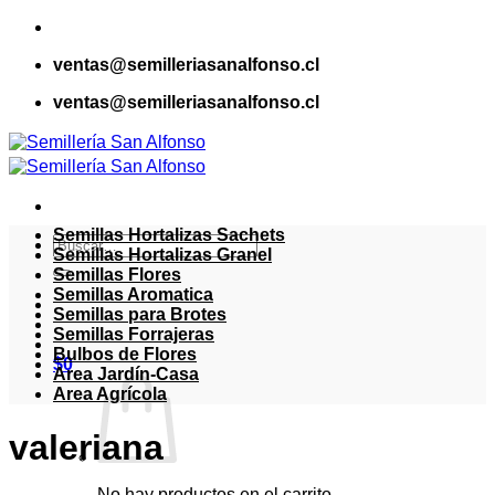
Saltar
al
ventas@semilleriasanalfonso.cl
contenido
ventas@semilleriasanalfonso.cl
Semillas Hortalizas Sachets
Buscar
Semillas Hortalizas Granel
por:
Semillas Flores
Semillas Aromatica
Semillas para Brotes
Semillas Forrajeras
Bulbos de Flores
$
0
Area Jardín-Casa
Area Agrícola
valeriana
No hay productos en el carrito.