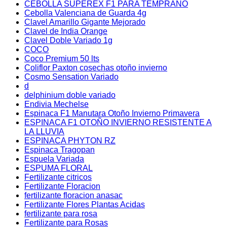
CEBOLLA SUPEREX F1 PARA TEMPRANO
Cebolla Valenciana de Guarda 4g
Clavel Amarillo Gigante Mejorado
Clavel de India Orange
Clavel Doble Variado 1g
COCO
Coco Premium 50 lts
Coliflor Paxton cosechas otoño invierno
Cosmo Sensation Variado
d
delphinium doble variado
Endivia Mechelse
Espinaca F1 Manutara Otoño Invierno Primavera
ESPINACA F1 OTOÑO INVIERNO RESISTENTE A
LA LLUVIA
ESPINACA PHYTON RZ
Espinaca Tragopan
Espuela Variada
ESPUMA FLORAL
Fertilizante citricos
Fertilizante Floracion
fertilizante floracion anasac
Fertilizante Flores Plantas Acidas
fertilizante para rosa
Fertilizante para Rosas