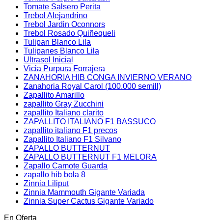
Tomate Salsero Perita
Trebol Alejandrino
Trebol Jardin Oconnors
Trebol Rosado Quiñequeli
Tulipan Blanco Lila
Tulipanes Blanco Lila
Ultrasol Inicial
Vicia Purpura Forrajera
ZANAHORIA HIB CONGA INVIERNO VERANO
Zanahoria Royal Carol (100.000 semill)
Zapallito Amarillo
zapallito Gray Zucchini
zapallito Italiano clarito
ZAPALLITO ITALIANO F1 BASSUCO
zapallito italiano F1 precos
Zapallito Italiano F1 Silvano
ZAPALLO BUTTERNUT
ZAPALLO BUTTERNUT F1 MELORA
Zapallo Camote Guarda
zapallo hib bola 8
Zinnia Liliput
Zinnia Mammouth Gigante Variada
Zinnia Super Cactus Gigante Variado
En Oferta