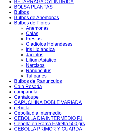
BETARRAGA CYLINDRICA
BOLSA PLANTAS
Bulbos
Bulbos de Anemonas
Bulbos de Flores
Anemonas
Calas
Fresias
Gladiolos Holandeses
Iris Holandica
Jacintos
Lilium Asiatico
Narcisos
Ranunculus
Tulipanes
Bulbos de Ranunculos
Cala Rosada
campanula
Cantaloupe
CAPUCHINA DOBLE VARIADA
cebolla
Cebolla dia intermedio
CEBOLLA DIA INTERMEDIO F1
Cebolla en Rama Estrella 500 grs
CEBOLLA PRIMOR Y GUARDA