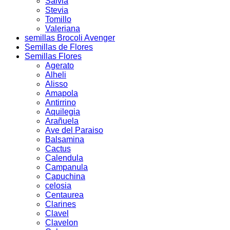
Salvia
Stevia
Tomillo
Valeriana
semillas Brocoli Avenger
Semillas de Flores
Semillas Flores
Agerato
Alheli
Alisso
Amapola
Antirrino
Aquilegia
Arañuela
Ave del Paraiso
Balsamina
Cactus
Calendula
Campanula
Capuchina
celosia
Centaurea
Clarines
Clavel
Clavelon