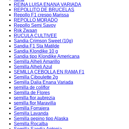
REINA LUISA ENANA VARIADA
REPOLLITO DE BRUCELAS
Repollo F1 crespo Marissa
REPOLLO MORADO
Repollo Semi Savoy
Rijk Zwaan
RUCULA CULTIVEE
Sandia Crimson Sweet (10g)
Sandia F1 Sta Matilde
Sandia Klondike 10 g
Sandia tipo Klondike Americana
Semilla Alheli Amarillo
Semilla Alheli Azul
SEMILLA CEBOLLA EN RAMA F1
Semilla Ciboulette 2g
Semilla Dalia Enana Variada
semilla de coliflor
Semilla de Flores
semilla flor aubrezia
semilla flor Maravilla
Semilla Forrajera
Semilla Lavanda
Semilla pepino tipo Alaska
Semilla Rocalba
Semilla Sandia Antonia