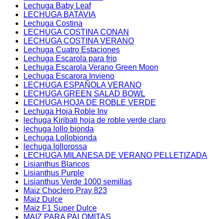
Lechuga Baby Leaf
LECHUGA BATAVIA
Lechuga Costina
LECHUGA COSTINA CONAN
LECHUGA COSTINA VERANO
Lechuga Cuatro Estaciones
Lechuga Escarola para frio
Lechuga Escarola Verano Green Moon
Lechuga Escarora Invieno
LECHUGA ESPAÑOLA VERANO
LECHUGA GREEN SALAD BOWL
LECHUGA HOJA DE ROBLE VERDE
Lechuga Hoja Roble Inv
lechuga Kiribati hoja de roble verde claro
lechuga lollo bionda
Lechuga Lollobionda
lechuga lollorossa
LECHUGA MILANESA DE VERANO PELLETIZADA
Lisianthus Blancos
Lisianthus Purple
Lisianthus Verde 1000 semillas
Maiz Choclero Pray 823
Maiz Dulce
Maiz F1 Super Dulce
MAIZ PARA PALOMITAS