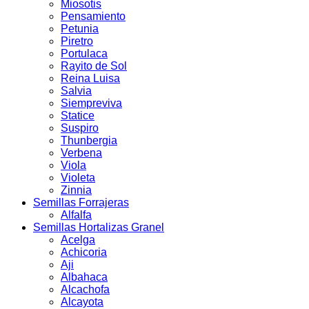
Miosotis
Pensamiento
Petunia
Piretro
Portulaca
Rayito de Sol
Reina Luisa
Salvia
Siempreviva
Statice
Suspiro
Thunbergia
Verbena
Viola
Violeta
Zinnia
Semillas Forrajeras
Alfalfa
Semillas Hortalizas Granel
Acelga
Achicoria
Aji
Albahaca
Alcachofa
Alcayota