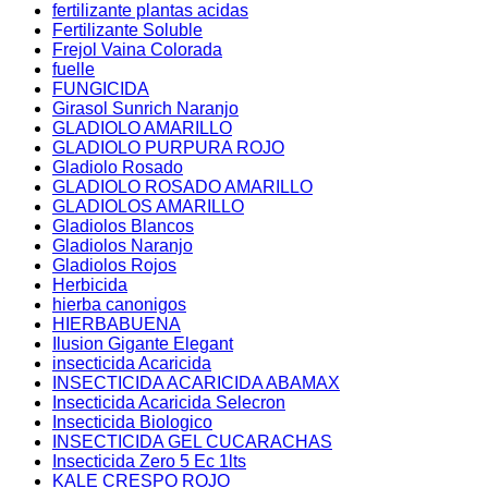
fertilizante plantas acidas
Fertilizante Soluble
Frejol Vaina Colorada
fuelle
FUNGICIDA
Girasol Sunrich Naranjo
GLADIOLO AMARILLO
GLADIOLO PURPURA ROJO
Gladiolo Rosado
GLADIOLO ROSADO AMARILLO
GLADIOLOS AMARILLO
Gladiolos Blancos
Gladiolos Naranjo
Gladiolos Rojos
Herbicida
hierba canonigos
HIERBABUENA
Ilusion Gigante Elegant
insecticida Acaricida
INSECTICIDA ACARICIDA ABAMAX
Insecticida Acaricida Selecron
Insecticida Biologico
INSECTICIDA GEL CUCARACHAS
Insecticida Zero 5 Ec 1lts
KALE CRESPO ROJO