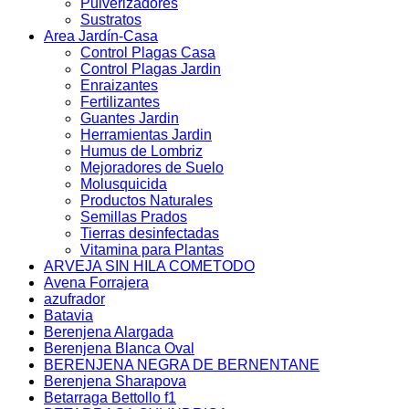
Pulverizadores
Sustratos
Area Jardín-Casa
Control Plagas Casa
Control Plagas Jardin
Enraizantes
Fertilizantes
Guantes Jardin
Herramientas Jardin
Humus de Lombriz
Mejoradores de Suelo
Molusquicida
Productos Naturales
Semillas Prados
Tierras desinfectadas
Vitamina para Plantas
ARVEJA SIN HILA COMETODO
Avena Forrajera
azufrador
Batavia
Berenjena Alargada
Berenjena Blanca Oval
BERENJENA NEGRA DE BERNENTANE
Berenjena Sharapova
Betarraga Bettollo f1