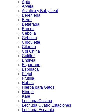
Apio
Arveja
Asiatica y Baby Leaf
Berenjena
Berro
Betarraga
Brocoli
Cebolla
Cebollin
Ciboulette
Cilantro
Col China
Coliflor
Endivia
Esparrago
Espinaca
Frejol
Frutilla
Habas
Hierba para Gatos
Hinojo
Kale
Lechuga Costina
Lechuga Cuatro Estaciones
Lechuga Escarola