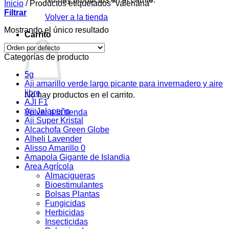
Inicio
/
Productos etiquetados “valeriana”
Filtrar
Volver a la tienda
Mostrando el único resultado
Carrito
Categorías de producto
5g
Aji amarillo verde largo picante para invernadero y aire
libre
No hay productos en el carrito.
AJI F1
Aji Jalapeño
Volver a la tienda
Aji Super Kristal
Alcachofa Green Globe
Alheli Lavender
Alisso Amarillo 0
Amapola Gigante de Islandia
Area Agrícola
Almacigueras
Bioestimulantes
Bolsas Plantas
Fungicidas
Herbicidas
Insecticidas