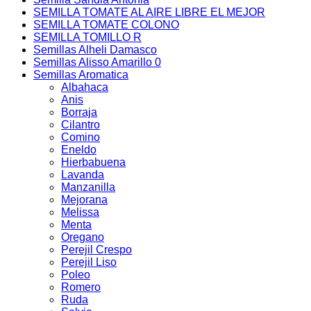
SEMILLA TOMATE AL AIRE LIBRE EL MEJOR
SEMILLA TOMATE COLONO
SEMILLA TOMILLO R
Semillas Alheli Damasco
Semillas Alisso Amarillo 0
Semillas Aromatica
Albahaca
Anis
Borraja
Cilantro
Comino
Eneldo
Hierbabuena
Lavanda
Manzanilla
Mejorana
Melissa
Menta
Oregano
Perejil Crespo
Perejil Liso
Poleo
Romero
Ruda