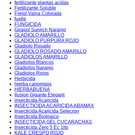
fertilizante plantas acidas
Fertilizante Soluble
Frejol Vaina Colorada
fuelle
FUNGICIDA
Girasol Sunrich Naranjo
GLADIOLO AMARILLO
GLADIOLO PURPURA ROJO
Gladiolo Rosado
GLADIOLO ROSADO AMARILLO
GLADIOLOS AMARILLO
Gladiolos Blancos
Gladiolos Naranjo
Gladiolos Rojos
Herbicida
hierba canonigos
HIERBABUENA
Ilusion Gigante Elegant
insecticida Acaricida
INSECTICIDA ACARICIDA ABAMAX
Insecticida Acaricida Selecron
Insecticida Biologico
INSECTICIDA GEL CUCARACHAS
Insecticida Zero 5 Ec 1lts
KALE CRESPO ROJO