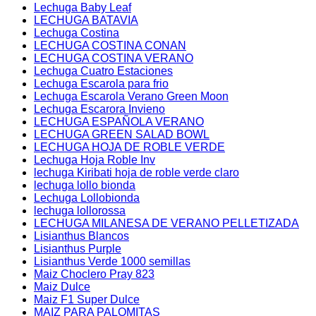
Lechuga Baby Leaf
LECHUGA BATAVIA
Lechuga Costina
LECHUGA COSTINA CONAN
LECHUGA COSTINA VERANO
Lechuga Cuatro Estaciones
Lechuga Escarola para frio
Lechuga Escarola Verano Green Moon
Lechuga Escarora Invieno
LECHUGA ESPAÑOLA VERANO
LECHUGA GREEN SALAD BOWL
LECHUGA HOJA DE ROBLE VERDE
Lechuga Hoja Roble Inv
lechuga Kiribati hoja de roble verde claro
lechuga lollo bionda
Lechuga Lollobionda
lechuga lollorossa
LECHUGA MILANESA DE VERANO PELLETIZADA
Lisianthus Blancos
Lisianthus Purple
Lisianthus Verde 1000 semillas
Maiz Choclero Pray 823
Maiz Dulce
Maiz F1 Super Dulce
MAIZ PARA PALOMITAS