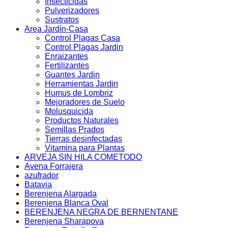
Insecticidas
Pulverizadores
Sustratos
Area Jardín-Casa
Control Plagas Casa
Control Plagas Jardin
Enraizantes
Fertilizantes
Guantes Jardin
Herramientas Jardin
Humus de Lombriz
Mejoradores de Suelo
Molusquicida
Productos Naturales
Semillas Prados
Tierras desinfectadas
Vitamina para Plantas
ARVEJA SIN HILA COMETODO
Avena Forrajera
azufrador
Batavia
Berenjena Alargada
Berenjena Blanca Oval
BERENJENA NEGRA DE BERNENTANE
Berenjena Sharapova