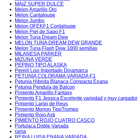
MAIZ SUPER DULCE
Melon Amarillo Oro
Melon Cantaloupe
Melon Jumbo
Melon OFEKF1 Contaloupe
Melon Piel de Sapo F1
Melon Tuna Dream Dew
MELON TUNA DREAM DEW GRANDE
Melon Tuna Flash Dew 1000 semillas
MILANESA PARKER
MIZUNA VERDE
PEPINO TIPO ALASKA
Perejil Liso Importado Dinamarca
PETUNIA COLORAMA VARIADA F1
Petunia Hibrida Blanaca Compacta Enana
Petunia Pendula de Balcon
Pimiento Amarillo Fantasy
Pimiento F1 Jessica Excelente variedad y muy cargador
Pimiento Largo de Reus
Pimiento Morron TipoTrompo
Pimiento Rojo Asti
PIMIENTO ROJO CUATRO CASCO
Portulaca Doble Variada
rama
REINA LUISA ENANA VARIADA