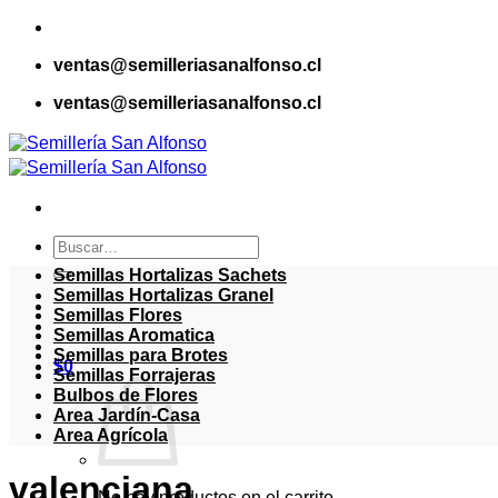
Saltar
al
ventas@semilleriasanalfonso.cl
contenido
ventas@semilleriasanalfonso.cl
Buscar
por:
Semillas Hortalizas Sachets
Semillas Hortalizas Granel
Semillas Flores
Semillas Aromatica
Semillas para Brotes
$
0
Semillas Forrajeras
Bulbos de Flores
Area Jardín-Casa
Area Agrícola
valenciana
No hay productos en el carrito.