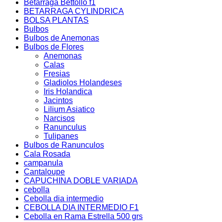
Betarraga Bettollo f1
BETARRAGA CYLINDRICA
BOLSA PLANTAS
Bulbos
Bulbos de Anemonas
Bulbos de Flores
Anemonas
Calas
Fresias
Gladiolos Holandeses
Iris Holandica
Jacintos
Lilium Asiatico
Narcisos
Ranunculus
Tulipanes
Bulbos de Ranunculos
Cala Rosada
campanula
Cantaloupe
CAPUCHINA DOBLE VARIADA
cebolla
Cebolla dia intermedio
CEBOLLA DIA INTERMEDIO F1
Cebolla en Rama Estrella 500 grs