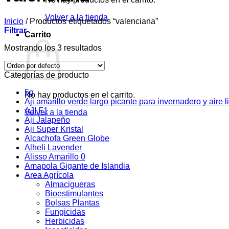
Volver a la tienda
Inicio
/
Productos etiquetados “valenciana”
Filtrar
Carrito
Mostrando los 3 resultados
Categorías de producto
5g
No hay productos en el carrito.
Aji amarillo verde largo picante para invernadero y aire l
AJI F1
Volver a la tienda
Aji Jalapeño
Aji Super Kristal
Alcachofa Green Globe
Alheli Lavender
Alisso Amarillo 0
Amapola Gigante de Islandia
Area Agrícola
Almacigueras
Bioestimulantes
Bolsas Plantas
Fungicidas
Herbicidas