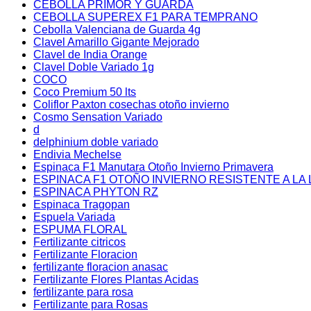
CEBOLLA PRIMOR Y GUARDA
CEBOLLA SUPEREX F1 PARA TEMPRANO
Cebolla Valenciana de Guarda 4g
Clavel Amarillo Gigante Mejorado
Clavel de India Orange
Clavel Doble Variado 1g
COCO
Coco Premium 50 lts
Coliflor Paxton cosechas otoño invierno
Cosmo Sensation Variado
d
delphinium doble variado
Endivia Mechelse
Espinaca F1 Manutara Otoño Invierno Primavera
ESPINACA F1 OTOÑO INVIERNO RESISTENTE A LA 
ESPINACA PHYTON RZ
Espinaca Tragopan
Espuela Variada
ESPUMA FLORAL
Fertilizante citricos
Fertilizante Floracion
fertilizante floracion anasac
Fertilizante Flores Plantas Acidas
fertilizante para rosa
Fertilizante para Rosas