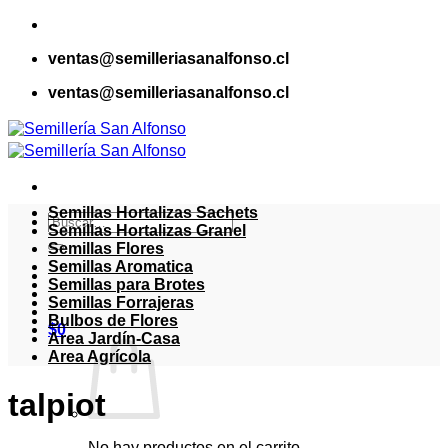
Saltar
al
ventas@semilleriasanalfonso.cl
contenido
ventas@semilleriasanalfonso.cl
Semillas Hortalizas Sachets
Buscar
Semillas Hortalizas Granel
por:
Semillas Flores
Semillas Aromatica
Semillas para Brotes
Semillas Forrajeras
Bulbos de Flores
$
0
Area Jardín-Casa
Area Agrícola
talpiot
No hay productos en el carrito.