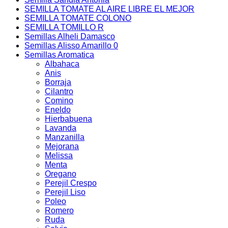
SEMILLA TOMATE AL AIRE LIBRE EL MEJOR
SEMILLA TOMATE COLONO
SEMILLA TOMILLO R
Semillas Alheli Damasco
Semillas Alisso Amarillo 0
Semillas Aromatica
Albahaca
Anis
Borraja
Cilantro
Comino
Eneldo
Hierbabuena
Lavanda
Manzanilla
Mejorana
Melissa
Menta
Oregano
Perejil Crespo
Perejil Liso
Poleo
Romero
Ruda