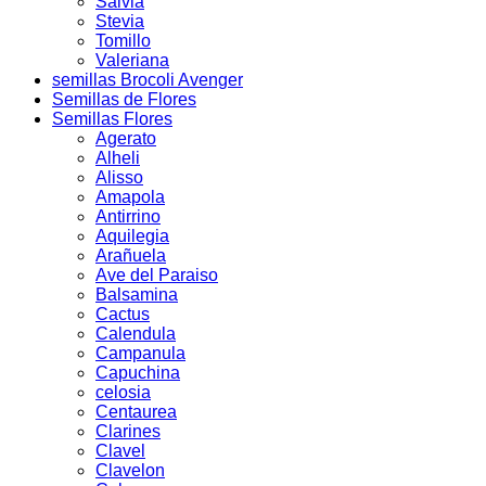
Salvia
Stevia
Tomillo
Valeriana
semillas Brocoli Avenger
Semillas de Flores
Semillas Flores
Agerato
Alheli
Alisso
Amapola
Antirrino
Aquilegia
Arañuela
Ave del Paraiso
Balsamina
Cactus
Calendula
Campanula
Capuchina
celosia
Centaurea
Clarines
Clavel
Clavelon