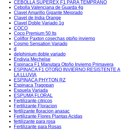
CEBOLLA SUPEREX F1 PARA TEMPRANO
Cebolla Valenciana de Guarda 4g
Clavel Amarillo Gigante Mejorado
Clavel de India Orange
Clavel Doble Variado 1g
COCO
Coco Premium 50 lts
Coliflor Paxton cosechas otoño invierno
Cosmo Sensation Variado
d
delphinium doble variado
Endivia Mechelse
Espinaca F1 Manutara Otoño Invierno Primavera
ESPINACA F1 OTOÑO INVIERNO RESISTENTE A
LA LLUVIA
ESPINACA PHYTON RZ
Espinaca Tragopan
Espuela Variada
ESPUMA FLORAL
Fertilizante citricos
Fertilizante Floracion
fertilizante floracion anasac
Fertilizante Flores Plantas Acidas
fertilizante para rosa
Fertilizante para Rosas