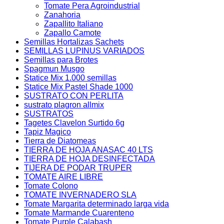
Tomate Pera Agroindustrial
Zanahoria
Zapallito Italiano
Zapallo Camote
Semillas Hortalizas Sachets
SEMILLAS LUPINUS VARIADOS
Semillas para Brotes
Spagmun Musgo
Statice Mix 1.000 semillas
Statice Mix Pastel Shade 1000
SUSTRATO CON PERLITA
sustrato plagron allmix
SUSTRATOS
Tagetes Clavelon Surtido 6g
Tapiz Magico
Tierra de Diatomeas
TIERRA DE HOJA ANASAC 40 LTS
TIERRA DE HOJA DESINFECTADA
TIJERA DE PODAR TRUPER
TOMATE AIRE LIBRE
Tomate Colono
TOMATE INVERNADERO SLA
Tomate Margarita determinado larga vida
Tomate Marmande Cuarenteno
Tomate Purple Calabash