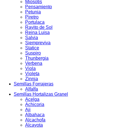
Miosotis
Pensamiento
Petunia
Piretro
Portulaca
Rayito de Sol
Reina Luisa
Salvia
Siempreviva
Statice
Suspiro
Thunbergia
Verbena
Viola
Violeta
Zinnia
Semillas Forrajeras
Alfalfa
Semillas Hortalizas Granel
Acelga
Achicoria
Aji
Albahaca
Alcachofa
Alcayota