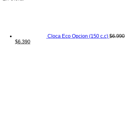
Cloca Eco Opcion (150 c.c)
$
6.990
El
El
$
6.390
precio
precio
original
actual
era:
es:
$6.990.
$6.390.