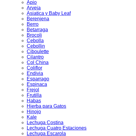
Apio
Arveja
Asiatica y Baby Leaf
Berenjena
Berro
Betarraga
Brocoli
Cebolla
Cebollin
Ciboulette
Cilantro
Col China
Coliflor
Endivia
Esparrago
Espinaca
Frejol
Frutilla
Habas
Hierba para Gatos
Hinojo
Kale
Lechuga Costina
Lechuga Cuatro Estaciones
Lechuga Escarola