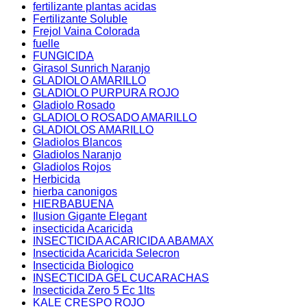
fertilizante plantas acidas
Fertilizante Soluble
Frejol Vaina Colorada
fuelle
FUNGICIDA
Girasol Sunrich Naranjo
GLADIOLO AMARILLO
GLADIOLO PURPURA ROJO
Gladiolo Rosado
GLADIOLO ROSADO AMARILLO
GLADIOLOS AMARILLO
Gladiolos Blancos
Gladiolos Naranjo
Gladiolos Rojos
Herbicida
hierba canonigos
HIERBABUENA
Ilusion Gigante Elegant
insecticida Acaricida
INSECTICIDA ACARICIDA ABAMAX
Insecticida Acaricida Selecron
Insecticida Biologico
INSECTICIDA GEL CUCARACHAS
Insecticida Zero 5 Ec 1lts
KALE CRESPO ROJO