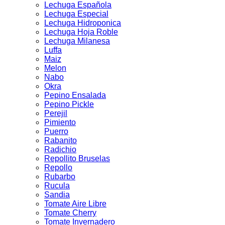
Lechuga Española
Lechuga Especial
Lechuga Hidroponica
Lechuga Hoja Roble
Lechuga Milanesa
Luffa
Maiz
Melon
Nabo
Okra
Pepino Ensalada
Pepino Pickle
Perejil
Pimiento
Puerro
Rabanito
Radichio
Repollito Bruselas
Repollo
Rubarbo
Rucula
Sandia
Tomate Aire Libre
Tomate Cherry
Tomate Invernadero