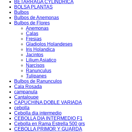
BETARRAGA CYLINDRICA
BOLSA PLANTAS
Bulbos
Bulbos de Anemonas
Bulbos de Flores
Anemonas
Calas
Fresias
Gladiolos Holandeses
Iris Holandica
Jacintos
Lilium Asiatico
Narcisos
Ranunculus
Tulipanes
Bulbos de Ranunculos
Cala Rosada
campanula
Cantaloupe
CAPUCHINA DOBLE VARIADA
cebolla
Cebolla dia intermedio
CEBOLLA DIA INTERMEDIO F1
Cebolla en Rama Estrella 500 grs
CEBOLLA PRIMOR Y GUARDA