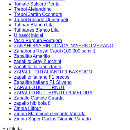
Tomate Salsero Perita
Trebol Alejandrino
Trebol Jardin Oconnors
Trebol Rosado Quiñequeli
Tulipan Blanco Lila
Tulipanes Blanco Lila
Ultrasol Inicial
Vicia Purpura Forrajera
ZANAHORIA HIB CONGA INVIERNO VERANO
Zanahoria Royal Carol (100.000 semill)
Zapallito Amarillo
zapallito Gray Zucchini
zapallito Italiano clarito
ZAPALLITO ITALIANO F1 BASSUCO
zapallito italiano F1 precos
Zapallito Italiano F1 Silvano
ZAPALLO BUTTERNUT
ZAPALLO BUTTERNUT F1 MELORA
Zapallo Camote Guarda
zapallo hib bola 8
Zinnia Liliput
Zinnia Mammouth Gigante Variada
Zinnia Super Cactus Gigante Variado
En Oferta