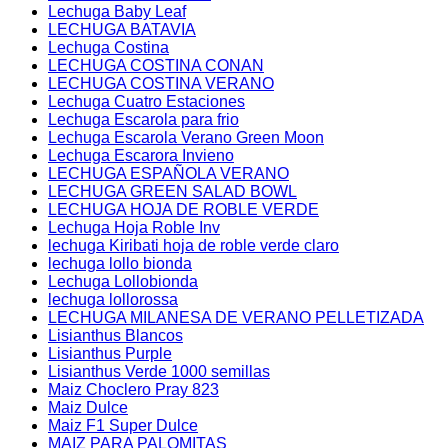
Lechuga Baby Leaf
LECHUGA BATAVIA
Lechuga Costina
LECHUGA COSTINA CONAN
LECHUGA COSTINA VERANO
Lechuga Cuatro Estaciones
Lechuga Escarola para frio
Lechuga Escarola Verano Green Moon
Lechuga Escarora Invieno
LECHUGA ESPAÑOLA VERANO
LECHUGA GREEN SALAD BOWL
LECHUGA HOJA DE ROBLE VERDE
Lechuga Hoja Roble Inv
lechuga Kiribati hoja de roble verde claro
lechuga lollo bionda
Lechuga Lollobionda
lechuga lollorossa
LECHUGA MILANESA DE VERANO PELLETIZADA
Lisianthus Blancos
Lisianthus Purple
Lisianthus Verde 1000 semillas
Maiz Choclero Pray 823
Maiz Dulce
Maiz F1 Super Dulce
MAIZ PARA PALOMITAS