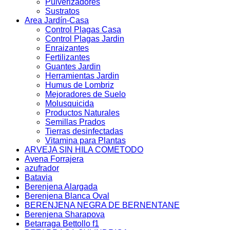
Pulverizadores
Sustratos
Area Jardín-Casa
Control Plagas Casa
Control Plagas Jardin
Enraizantes
Fertilizantes
Guantes Jardin
Herramientas Jardin
Humus de Lombriz
Mejoradores de Suelo
Molusquicida
Productos Naturales
Semillas Prados
Tierras desinfectadas
Vitamina para Plantas
ARVEJA SIN HILA COMETODO
Avena Forrajera
azufrador
Batavia
Berenjena Alargada
Berenjena Blanca Oval
BERENJENA NEGRA DE BERNENTANE
Berenjena Sharapova
Betarraga Bettollo f1