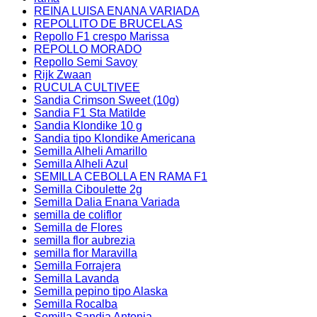
REINA LUISA ENANA VARIADA
REPOLLITO DE BRUCELAS
Repollo F1 crespo Marissa
REPOLLO MORADO
Repollo Semi Savoy
Rijk Zwaan
RUCULA CULTIVEE
Sandia Crimson Sweet (10g)
Sandia F1 Sta Matilde
Sandia Klondike 10 g
Sandia tipo Klondike Americana
Semilla Alheli Amarillo
Semilla Alheli Azul
SEMILLA CEBOLLA EN RAMA F1
Semilla Ciboulette 2g
Semilla Dalia Enana Variada
semilla de coliflor
Semilla de Flores
semilla flor aubrezia
semilla flor Maravilla
Semilla Forrajera
Semilla Lavanda
Semilla pepino tipo Alaska
Semilla Rocalba
Semilla Sandia Antonia