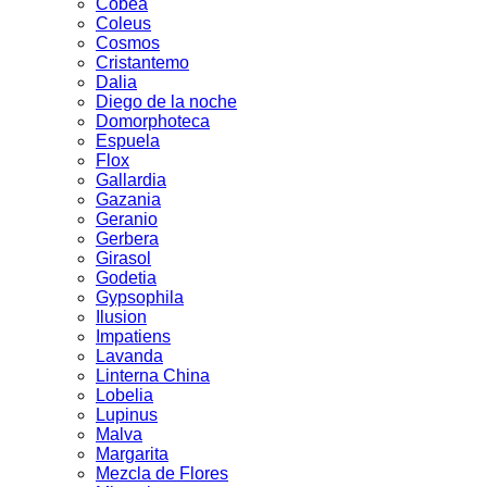
Cobea
Coleus
Cosmos
Cristantemo
Dalia
Diego de la noche
Domorphoteca
Espuela
Flox
Gallardia
Gazania
Geranio
Gerbera
Girasol
Godetia
Gypsophila
Ilusion
Impatiens
Lavanda
Linterna China
Lobelia
Lupinus
Malva
Margarita
Mezcla de Flores