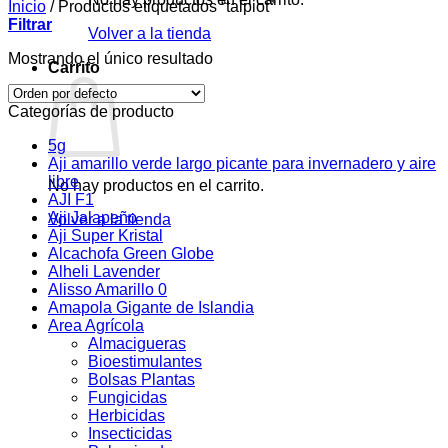
Inicio
/
Productos etiquetados “talpiot”
Filtrar
Volver a la tienda
Mostrando el único resultado
Carrito
Categorías de producto
5g
Aji amarillo verde largo picante para invernadero y aire
libre
No hay productos en el carrito.
AJI F1
Aji Jalapeño
Volver a la tienda
Aji Super Kristal
Alcachofa Green Globe
Alheli Lavender
Alisso Amarillo 0
Amapola Gigante de Islandia
Area Agrícola
Almacigueras
Bioestimulantes
Bolsas Plantas
Fungicidas
Herbicidas
Insecticidas