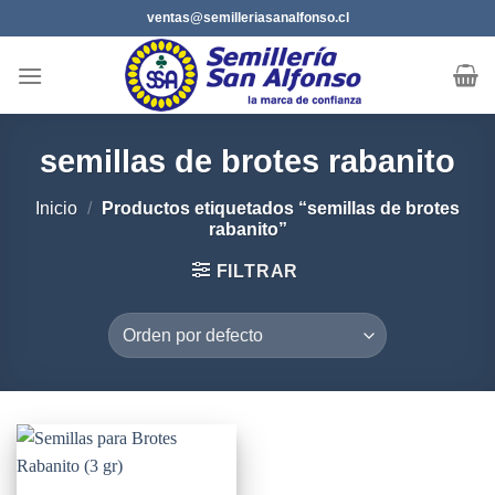
Saltar
ventas@semilleriasanalfonso.cl
al
contenido
semillas de brotes rabanito
Inicio
/
Productos etiquetados “semillas de brotes
rabanito”
FILTRAR