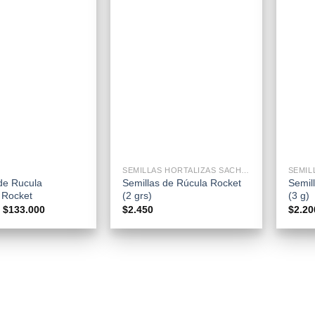
+
+
SEMILLAS HORTALIZAS SACHETS
SEMIL
de Rucula
Semillas de Rúcula Rocket
Semil
 Rocket
(2 grs)
(3 g)
Rango
$
133.000
$
2.450
$
2.20
de
precios:
desde
$27.600
hasta
$133.000