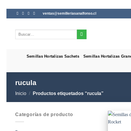
Saltar
ventas@semilleriasanalfonso.cl
al
contenido
Buscar
por:
Semillas Hortalizas Sachets
Semillas Hortalizas Gran
rucula
Inicio
/
Productos etiquetados “rucula”
Categorías de producto