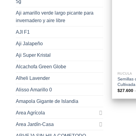
5g
Aji amarillo verde largo picante para
invernadero y aire libre
AJI F1
Aji Jalapeño
Aji Super Kristal
+
Alcachofa Green Globe
RUCULA
Alheli Lavender
Semillas 
Cultivada
Alisso Amarillo 0
$
27.600
-
Amapola Gigante de Islandia
Area Agrícola
Area Jardín-Casa
ARVEJA SIN HILA COMETODO