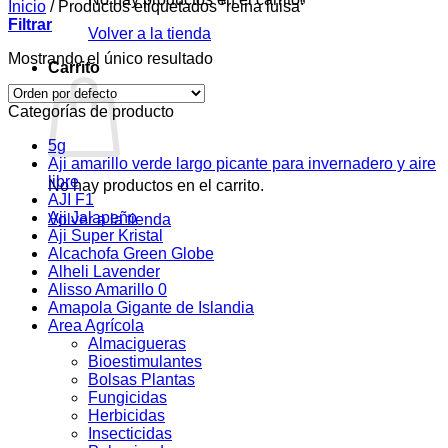
Inicio
/
Productos etiquetados “reina luisa”
Filtrar
Volver a la tienda
Mostrando el único resultado
Carrito
Categorías de producto
5g
Aji amarillo verde largo picante para invernadero y aire
libre
No hay productos en el carrito.
AJI F1
Aji Jalapeño
Volver a la tienda
Aji Super Kristal
Alcachofa Green Globe
Alheli Lavender
Alisso Amarillo 0
Amapola Gigante de Islandia
Area Agrícola
Almacigueras
Bioestimulantes
Bolsas Plantas
Fungicidas
Herbicidas
Insecticidas