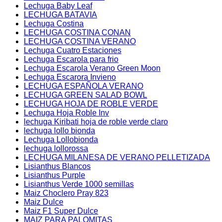
Lechuga Baby Leaf
LECHUGA BATAVIA
Lechuga Costina
LECHUGA COSTINA CONAN
LECHUGA COSTINA VERANO
Lechuga Cuatro Estaciones
Lechuga Escarola para frio
Lechuga Escarola Verano Green Moon
Lechuga Escarora Invieno
LECHUGA ESPAÑOLA VERANO
LECHUGA GREEN SALAD BOWL
LECHUGA HOJA DE ROBLE VERDE
Lechuga Hoja Roble Inv
lechuga Kiribati hoja de roble verde claro
lechuga lollo bionda
Lechuga Lollobionda
lechuga lollorossa
LECHUGA MILANESA DE VERANO PELLETIZADA
Lisianthus Blancos
Lisianthus Purple
Lisianthus Verde 1000 semillas
Maiz Choclero Pray 823
Maiz Dulce
Maiz F1 Super Dulce
MAIZ PARA PALOMITAS