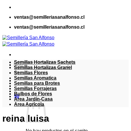
Saltar
al
ventas@semilleriasanalfonso.cl
contenido
ventas@semilleriasanalfonso.cl
Semillas Hortalizas Sachets
Buscar
Semillas Hortalizas Granel
por:
Semillas Flores
Semillas Aromatica
Semillas para Brotes
Semillas Forrajeras
Bulbos de Flores
$
0
Area Jardín-Casa
Area Agrícola
reina luisa
No hay productos en el carrito.