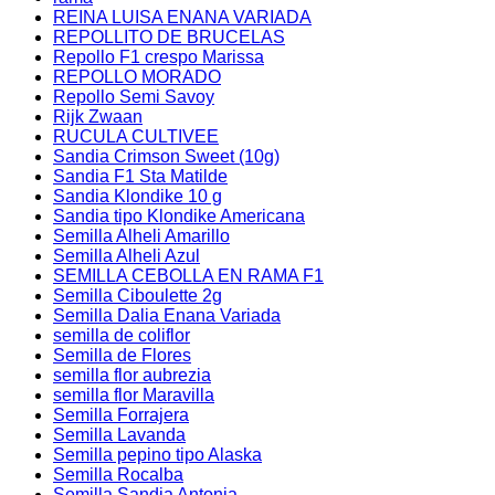
REINA LUISA ENANA VARIADA
REPOLLITO DE BRUCELAS
Repollo F1 crespo Marissa
REPOLLO MORADO
Repollo Semi Savoy
Rijk Zwaan
RUCULA CULTIVEE
Sandia Crimson Sweet (10g)
Sandia F1 Sta Matilde
Sandia Klondike 10 g
Sandia tipo Klondike Americana
Semilla Alheli Amarillo
Semilla Alheli Azul
SEMILLA CEBOLLA EN RAMA F1
Semilla Ciboulette 2g
Semilla Dalia Enana Variada
semilla de coliflor
Semilla de Flores
semilla flor aubrezia
semilla flor Maravilla
Semilla Forrajera
Semilla Lavanda
Semilla pepino tipo Alaska
Semilla Rocalba
Semilla Sandia Antonia