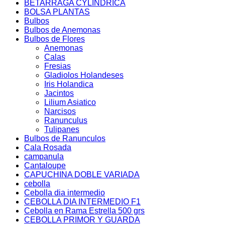
BETARRAGA CYLINDRICA
BOLSA PLANTAS
Bulbos
Bulbos de Anemonas
Bulbos de Flores
Anemonas
Calas
Fresias
Gladiolos Holandeses
Iris Holandica
Jacintos
Lilium Asiatico
Narcisos
Ranunculus
Tulipanes
Bulbos de Ranunculos
Cala Rosada
campanula
Cantaloupe
CAPUCHINA DOBLE VARIADA
cebolla
Cebolla dia intermedio
CEBOLLA DIA INTERMEDIO F1
Cebolla en Rama Estrella 500 grs
CEBOLLA PRIMOR Y GUARDA