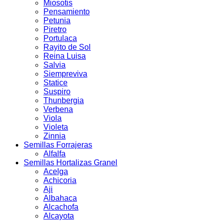
Miosotis
Pensamiento
Petunia
Piretro
Portulaca
Rayito de Sol
Reina Luisa
Salvia
Siempreviva
Statice
Suspiro
Thunbergia
Verbena
Viola
Violeta
Zinnia
Semillas Forrajeras
Alfalfa
Semillas Hortalizas Granel
Acelga
Achicoria
Aji
Albahaca
Alcachofa
Alcayota