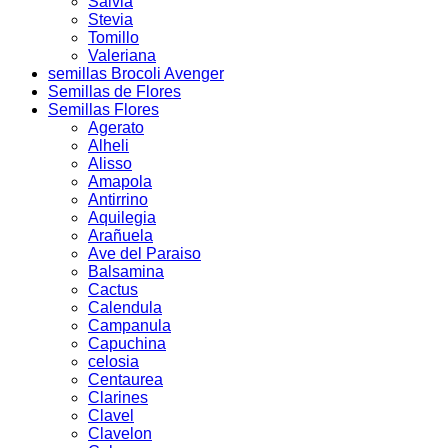
Salvia
Stevia
Tomillo
Valeriana
semillas Brocoli Avenger
Semillas de Flores
Semillas Flores
Agerato
Alheli
Alisso
Amapola
Antirrino
Aquilegia
Arañuela
Ave del Paraiso
Balsamina
Cactus
Calendula
Campanula
Capuchina
celosia
Centaurea
Clarines
Clavel
Clavelon