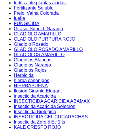
fertilizante plantas acidas
Fertilizante Soluble
Frejol Vaina Colorada
fuelle
FUNGICIDA
Girasol Sunrich Naranjo
GLADIOLO AMARILLO
GLADIOLO PURPURA ROJO
Gladiolo Rosado
GLADIOLO ROSADO AMARILLO
GLADIOLOS AMARILLO
Gladiolos Blancos
Gladiolos Naranjo
Gladiolos Rojos
Herbicida
hierba canonigos
HIERBABUENA
Ilusion Gigante Elegant
insecticida Acaricida
INSECTICIDA ACARICIDA ABAMAX
Insecticida Acaricida Selecron
Insecticida Biologico
INSECTICIDA GEL CUCARACHAS
Insecticida Zero 5 Ec 1lts
KALE CRESPO ROJO