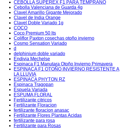
CEBOLLA SUPEREX F1 PARA TEMPRANO
Cebolla Valenciana de Guarda 4g
Clavel Amarillo Gigante Mejorado
Clavel de India Orange
Clavel Doble Variado 1g
COCO
Coco Premium 50 lts
Coliflor Paxton cosechas otoño invierno
Cosmo Sensation Variado
d
delphinium doble variado
Endivia Mechelse
Espinaca F1 Manutara Otoño Invierno Primavera
ESPINACA F1 OTOÑO INVIERNO RESISTENTE A
LA LLUVIA
ESPINACA PHYTON RZ
Espinaca Tragopan
Espuela Variada
ESPUMA FLORAL
Fertilizante citricos
Fertilizante Floracion
fertilizante floracion anasac
Fertilizante Flores Plantas Acidas
fertilizante para rosa
Fertilizante para Rosas