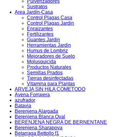
Pulverizadores
Sustratos
Area Jardín-Casa
Control Plagas Casa
Control Plagas Jardin
Enraizantes
Fertilizantes
Guantes Jardin
Herramientas Jardin
Humus de Lombriz
Mejoradores de Suelo
Molusquicida
Productos Naturales
Semillas Prados
Tierras desinfectadas
Vitamina para Plantas
ARVEJA SIN HILA COMETODO
Avena Forrajera
azufrador
Batavia
Berenjena Alargada
Berenjena Blanca Oval
BERENJENA NEGRA DE BERNENTANE
Berenjena Sharapova
Betarraga Bettollo f1