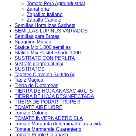
Tomate Pera Agroindustrial
Zanahoria
Zapallito Italiano
Zapallo Camote
Semillas Hortalizas Sachets
SEMILLAS LUPINUS VARIADOS
Semillas para Brotes
Spagmun Musgo
Statice Mix 1.000 semillas
Statice Mix Pastel Shade 1000
SUSTRATO CON PERLITA
sustrato plagron allmix
SUSTRATOS
Tagetes Clavelon Surtido 6g
Tapiz Magico
Tierra de Diatomeas
TIERRA DE HOJA ANASAC 40 LTS
TIERRA DE HOJA DESINFECTADA
TIJERA DE PODAR TRUPER
TOMATE AIRE LIBRE
Tomate Colono
TOMATE INVERNADERO SLA
Tomate Margarita determinado larga vida
Tomate Marmande Cuarenteno
Tomate Purple Calabash