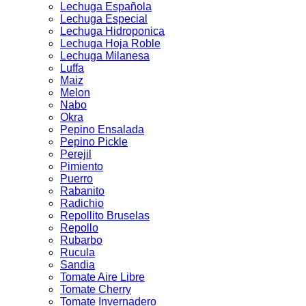
Lechuga Española
Lechuga Especial
Lechuga Hidroponica
Lechuga Hoja Roble
Lechuga Milanesa
Luffa
Maiz
Melon
Nabo
Okra
Pepino Ensalada
Pepino Pickle
Perejil
Pimiento
Puerro
Rabanito
Radichio
Repollito Bruselas
Repollo
Rubarbo
Rucula
Sandia
Tomate Aire Libre
Tomate Cherry
Tomate Invernadero