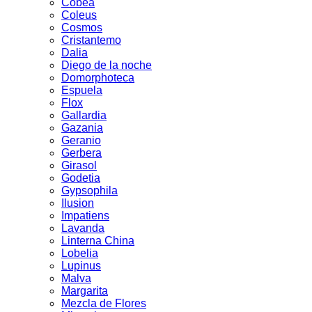
Cobea
Coleus
Cosmos
Cristantemo
Dalia
Diego de la noche
Domorphoteca
Espuela
Flox
Gallardia
Gazania
Geranio
Gerbera
Girasol
Godetia
Gypsophila
Ilusion
Impatiens
Lavanda
Linterna China
Lobelia
Lupinus
Malva
Margarita
Mezcla de Flores