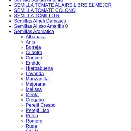
SEMILLA TOMATE AL AIRE LIBRE EL MEJOR
SEMILLA TOMATE COLONO
SEMILLA TOMILLO R
Semillas Alheli Damasco
Semillas Alisso Amarillo 0
Semillas Aromatica
Albahaca
Anis
Borraja
Cilantro
Comino
Eneldo
Hierbabuena
Lavanda
Manzanilla
Mejorana
Melissa
Menta
Oregano
Perejil Crespo
Perejil Liso
Poleo
Romero
Ruda