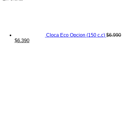
Cloca Eco Opcion (150 c.c)
$
6.990
El
El
$
6.390
precio
precio
original
actual
era:
es:
$6.990.
$6.390.