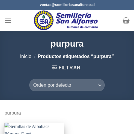
Saltar
ventas@semilleriasanalfonso.cl
al
contenido
purpura
Inicio
/
Productos etiquetados “purpura”
FILTRAR
purpura