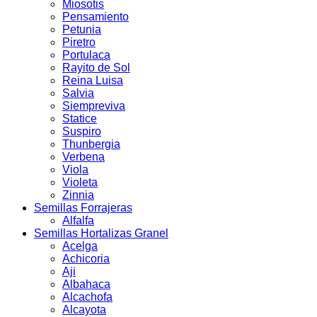
Miosotis
Pensamiento
Petunia
Piretro
Portulaca
Rayito de Sol
Reina Luisa
Salvia
Siempreviva
Statice
Suspiro
Thunbergia
Verbena
Viola
Violeta
Zinnia
Semillas Forrajeras
Alfalfa
Semillas Hortalizas Granel
Acelga
Achicoria
Aji
Albahaca
Alcachofa
Alcayota