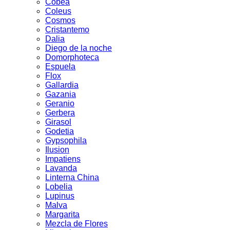
Cobea
Coleus
Cosmos
Cristantemo
Dalia
Diego de la noche
Domorphoteca
Espuela
Flox
Gallardia
Gazania
Geranio
Gerbera
Girasol
Godetia
Gypsophila
Ilusion
Impatiens
Lavanda
Linterna China
Lobelia
Lupinus
Malva
Margarita
Mezcla de Flores