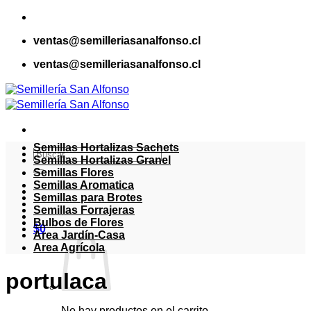
Saltar
al
ventas@semilleriasanalfonso.cl
contenido
ventas@semilleriasanalfonso.cl
Semillas Hortalizas Sachets
Buscar
Semillas Hortalizas Granel
por:
Semillas Flores
Semillas Aromatica
Semillas para Brotes
Semillas Forrajeras
Bulbos de Flores
$
0
Area Jardín-Casa
Area Agrícola
portulaca
No hay productos en el carrito.