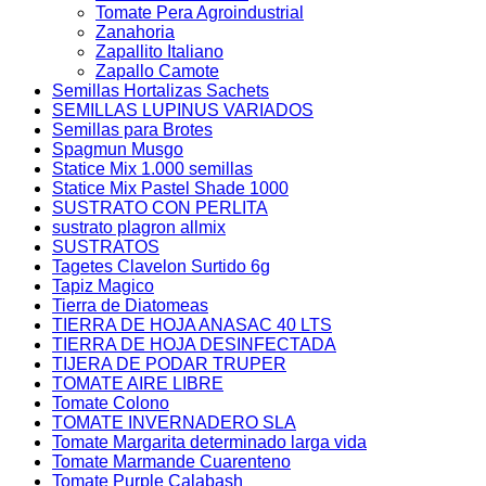
Tomate Pera Agroindustrial
Zanahoria
Zapallito Italiano
Zapallo Camote
Semillas Hortalizas Sachets
SEMILLAS LUPINUS VARIADOS
Semillas para Brotes
Spagmun Musgo
Statice Mix 1.000 semillas
Statice Mix Pastel Shade 1000
SUSTRATO CON PERLITA
sustrato plagron allmix
SUSTRATOS
Tagetes Clavelon Surtido 6g
Tapiz Magico
Tierra de Diatomeas
TIERRA DE HOJA ANASAC 40 LTS
TIERRA DE HOJA DESINFECTADA
TIJERA DE PODAR TRUPER
TOMATE AIRE LIBRE
Tomate Colono
TOMATE INVERNADERO SLA
Tomate Margarita determinado larga vida
Tomate Marmande Cuarenteno
Tomate Purple Calabash