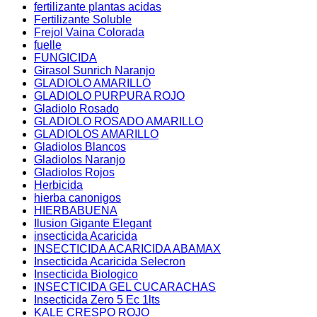
fertilizante plantas acidas
Fertilizante Soluble
Frejol Vaina Colorada
fuelle
FUNGICIDA
Girasol Sunrich Naranjo
GLADIOLO AMARILLO
GLADIOLO PURPURA ROJO
Gladiolo Rosado
GLADIOLO ROSADO AMARILLO
GLADIOLOS AMARILLO
Gladiolos Blancos
Gladiolos Naranjo
Gladiolos Rojos
Herbicida
hierba canonigos
HIERBABUENA
Ilusion Gigante Elegant
insecticida Acaricida
INSECTICIDA ACARICIDA ABAMAX
Insecticida Acaricida Selecron
Insecticida Biologico
INSECTICIDA GEL CUCARACHAS
Insecticida Zero 5 Ec 1lts
KALE CRESPO ROJO