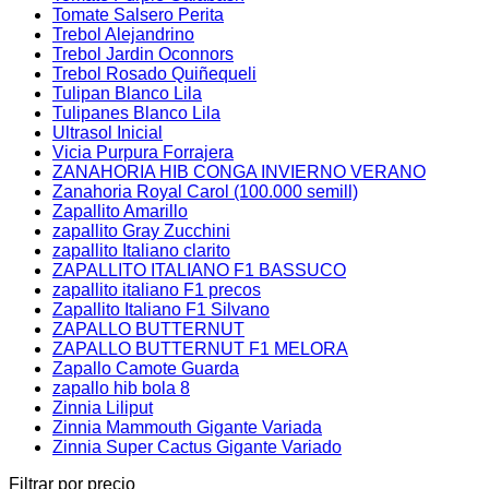
Tomate Salsero Perita
Trebol Alejandrino
Trebol Jardin Oconnors
Trebol Rosado Quiñequeli
Tulipan Blanco Lila
Tulipanes Blanco Lila
Ultrasol Inicial
Vicia Purpura Forrajera
ZANAHORIA HIB CONGA INVIERNO VERANO
Zanahoria Royal Carol (100.000 semill)
Zapallito Amarillo
zapallito Gray Zucchini
zapallito Italiano clarito
ZAPALLITO ITALIANO F1 BASSUCO
zapallito italiano F1 precos
Zapallito Italiano F1 Silvano
ZAPALLO BUTTERNUT
ZAPALLO BUTTERNUT F1 MELORA
Zapallo Camote Guarda
zapallo hib bola 8
Zinnia Liliput
Zinnia Mammouth Gigante Variada
Zinnia Super Cactus Gigante Variado
Filtrar por precio