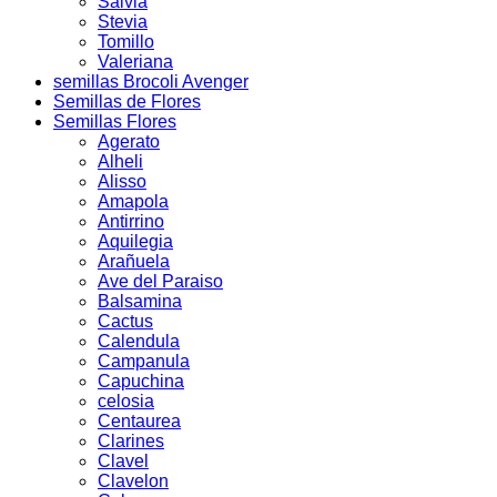
Salvia
Stevia
Tomillo
Valeriana
semillas Brocoli Avenger
Semillas de Flores
Semillas Flores
Agerato
Alheli
Alisso
Amapola
Antirrino
Aquilegia
Arañuela
Ave del Paraiso
Balsamina
Cactus
Calendula
Campanula
Capuchina
celosia
Centaurea
Clarines
Clavel
Clavelon