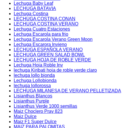
Lechuga Baby Leaf
LECHUGA BATAVIA
Lechuga Costina
LECHUGA COSTINA CONAN
LECHUGA COSTINA VERANO
Lechuga Cuatro Estaciones
Lechuga Escarola para frio
Lechuga Escarola Verano Green Moon
Lechuga Escarora Invieno
LECHUGA ESPAÑOLA VERANO
LECHUGA GREEN SALAD BOWL
LECHUGA HOJA DE ROBLE VERDE
Lechuga Hoja Roble Inv
lechuga Kiribati hoja de roble verde claro
lechuga lollo bionda
Lechuga Lollobionda
lechuga lollorossa
LECHUGA MILANESA DE VERANO PELLETIZADA
Lisianthus Blancos
Lisianthus Purple
Lisianthus Verde 1000 semillas
Maiz Choclero Pray 823
Maiz Dulce
Maiz F1 Super Dulce
MAIZ PARA PALOMITAS