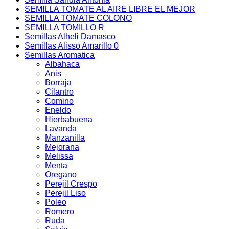
SEMILLA TOMATE AL AIRE LIBRE EL MEJOR
SEMILLA TOMATE COLONO
SEMILLA TOMILLO R
Semillas Alheli Damasco
Semillas Alisso Amarillo 0
Semillas Aromatica
Albahaca
Anis
Borraja
Cilantro
Comino
Eneldo
Hierbabuena
Lavanda
Manzanilla
Mejorana
Melissa
Menta
Oregano
Perejil Crespo
Perejil Liso
Poleo
Romero
Ruda