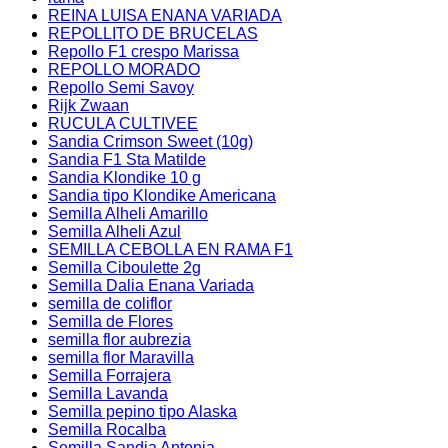
REINA LUISA ENANA VARIADA
REPOLLITO DE BRUCELAS
Repollo F1 crespo Marissa
REPOLLO MORADO
Repollo Semi Savoy
Rijk Zwaan
RUCULA CULTIVEE
Sandia Crimson Sweet (10g)
Sandia F1 Sta Matilde
Sandia Klondike 10 g
Sandia tipo Klondike Americana
Semilla Alheli Amarillo
Semilla Alheli Azul
SEMILLA CEBOLLA EN RAMA F1
Semilla Ciboulette 2g
Semilla Dalia Enana Variada
semilla de coliflor
Semilla de Flores
semilla flor aubrezia
semilla flor Maravilla
Semilla Forrajera
Semilla Lavanda
Semilla pepino tipo Alaska
Semilla Rocalba
Semilla Sandia Antonia