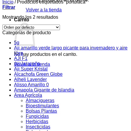
Inicio
/
Productos etiquetados “portulaca”
Filtrar
Volver a la tienda
Mostrando los 2 resultados
Carrito
Categorías de producto
5g
Aji amarillo verde largo picante para invernadero y aire
libre
No hay productos en el carrito.
AJI F1
Aji Jalapeño
Volver a la tienda
Aji Super Kristal
Alcachofa Green Globe
Alheli Lavender
Alisso Amarillo 0
Amapola Gigante de Islandia
Area Agrícola
Almacigueras
Bioestimulantes
Bolsas Plantas
Fungicidas
Herbicidas
Insecticidas