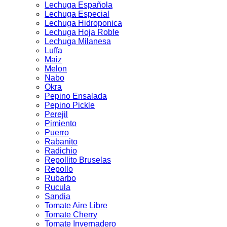
Lechuga Española
Lechuga Especial
Lechuga Hidroponica
Lechuga Hoja Roble
Lechuga Milanesa
Luffa
Maiz
Melon
Nabo
Okra
Pepino Ensalada
Pepino Pickle
Perejil
Pimiento
Puerro
Rabanito
Radichio
Repollito Bruselas
Repollo
Rubarbo
Rucula
Sandia
Tomate Aire Libre
Tomate Cherry
Tomate Invernadero