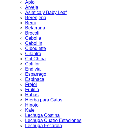
Apio
Arveja
Asiatica y Baby Leaf
Berenjena
Berro
Betarraga
Brocoli
Cebolla
Cebollin
Ciboulette
Cilantro
Col China
Coliflor
Endivia
Esparrago
Espinaca
Frejol
Frutilla
Habas
Hierba para Gatos
Hinojo
Kale
Lechuga Costina
Lechuga Cuatro Estaciones
Lechuga Escarola