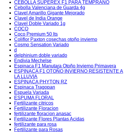
CEBOLLA SUPEREX F1 PARA TEMPRANO
Cebolla Valenciana de Guarda 4g
Clavel Amarillo Gigante Mejorado
Clavel de India Orange
Clavel Doble Variado 1g
COCO
Coco Premium 50 lts
Coliflor Paxton cosechas otoño invierno
Cosmo Sensation Variado
d
delphinium doble variado
Endivia Mechelse
Espinaca F1 Manutara Otoño Invierno Primavera
ESPINACA F1 OTOÑO INVIERNO RESISTENTE A
LA LLUVIA
ESPINACA PHYTON RZ
Espinaca Tragopan
Espuela Variada
ESPUMA FLORAL
Fertilizante citricos
Fertilizante Floracion
fertilizante floracion anasac
Fertilizante Flores Plantas Acidas
fertilizante para rosa
Fertilizante para Rosas