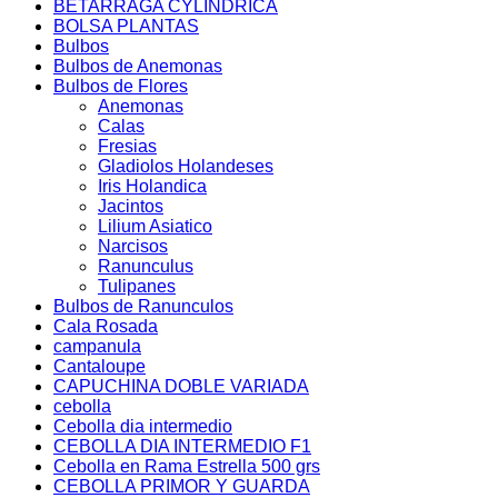
BETARRAGA CYLINDRICA
BOLSA PLANTAS
Bulbos
Bulbos de Anemonas
Bulbos de Flores
Anemonas
Calas
Fresias
Gladiolos Holandeses
Iris Holandica
Jacintos
Lilium Asiatico
Narcisos
Ranunculus
Tulipanes
Bulbos de Ranunculos
Cala Rosada
campanula
Cantaloupe
CAPUCHINA DOBLE VARIADA
cebolla
Cebolla dia intermedio
CEBOLLA DIA INTERMEDIO F1
Cebolla en Rama Estrella 500 grs
CEBOLLA PRIMOR Y GUARDA