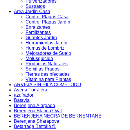
Pulverizadores
Sustratos
Area Jardín-Casa
Control Plagas Casa
Control Plagas Jardin
Enraizantes
Fertilizantes
Guantes Jardin
Herramientas Jardin
Humus de Lombriz
Mejoradores de Suelo
Molusquicida
Productos Naturales
Semillas Prados
Tierras desinfectadas
Vitamina para Plantas
ARVEJA SIN HILA COMETODO
Avena Forrajera
azufrador
Batavia
Berenjena Alargada
Berenjena Blanca Oval
BERENJENA NEGRA DE BERNENTANE
Berenjena Sharapova
Betarraga Bettollo f1