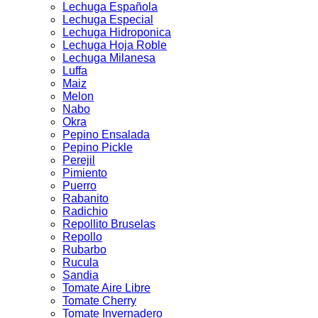
Lechuga Española
Lechuga Especial
Lechuga Hidroponica
Lechuga Hoja Roble
Lechuga Milanesa
Luffa
Maiz
Melon
Nabo
Okra
Pepino Ensalada
Pepino Pickle
Perejil
Pimiento
Puerro
Rabanito
Radichio
Repollito Bruselas
Repollo
Rubarbo
Rucula
Sandia
Tomate Aire Libre
Tomate Cherry
Tomate Invernadero