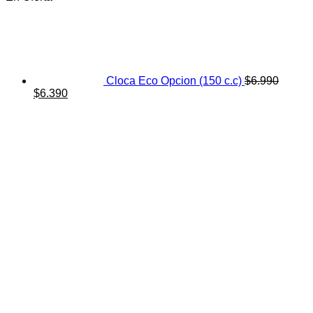
Cloca Eco Opcion (150 c.c)
$
6.990
El
El
$
6.390
precio
precio
original
actual
era:
es:
$6.990.
$6.390.