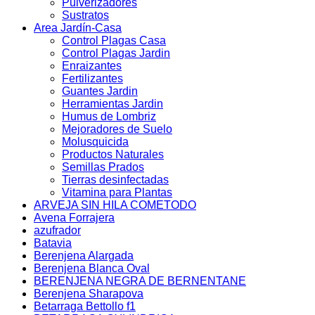
Pulverizadores
Sustratos
Area Jardín-Casa
Control Plagas Casa
Control Plagas Jardin
Enraizantes
Fertilizantes
Guantes Jardin
Herramientas Jardin
Humus de Lombriz
Mejoradores de Suelo
Molusquicida
Productos Naturales
Semillas Prados
Tierras desinfectadas
Vitamina para Plantas
ARVEJA SIN HILA COMETODO
Avena Forrajera
azufrador
Batavia
Berenjena Alargada
Berenjena Blanca Oval
BERENJENA NEGRA DE BERNENTANE
Berenjena Sharapova
Betarraga Bettollo f1