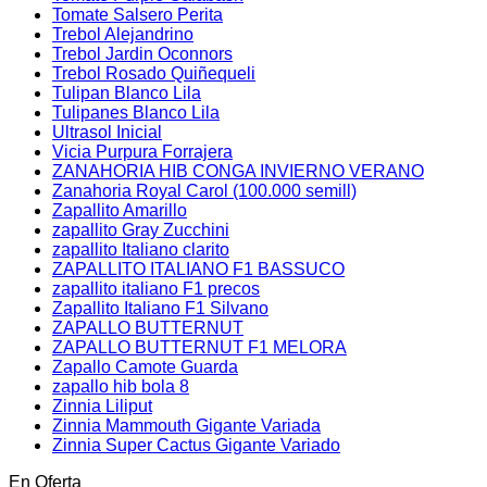
Tomate Salsero Perita
Trebol Alejandrino
Trebol Jardin Oconnors
Trebol Rosado Quiñequeli
Tulipan Blanco Lila
Tulipanes Blanco Lila
Ultrasol Inicial
Vicia Purpura Forrajera
ZANAHORIA HIB CONGA INVIERNO VERANO
Zanahoria Royal Carol (100.000 semill)
Zapallito Amarillo
zapallito Gray Zucchini
zapallito Italiano clarito
ZAPALLITO ITALIANO F1 BASSUCO
zapallito italiano F1 precos
Zapallito Italiano F1 Silvano
ZAPALLO BUTTERNUT
ZAPALLO BUTTERNUT F1 MELORA
Zapallo Camote Guarda
zapallo hib bola 8
Zinnia Liliput
Zinnia Mammouth Gigante Variada
Zinnia Super Cactus Gigante Variado
En Oferta