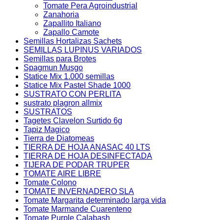
Tomate Pera Agroindustrial
Zanahoria
Zapallito Italiano
Zapallo Camote
Semillas Hortalizas Sachets
SEMILLAS LUPINUS VARIADOS
Semillas para Brotes
Spagmun Musgo
Statice Mix 1.000 semillas
Statice Mix Pastel Shade 1000
SUSTRATO CON PERLITA
sustrato plagron allmix
SUSTRATOS
Tagetes Clavelon Surtido 6g
Tapiz Magico
Tierra de Diatomeas
TIERRA DE HOJA ANASAC 40 LTS
TIERRA DE HOJA DESINFECTADA
TIJERA DE PODAR TRUPER
TOMATE AIRE LIBRE
Tomate Colono
TOMATE INVERNADERO SLA
Tomate Margarita determinado larga vida
Tomate Marmande Cuarenteno
Tomate Purple Calabash