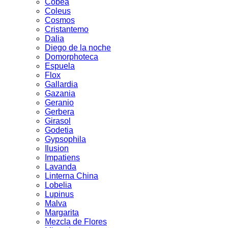
Cobea
Coleus
Cosmos
Cristantemo
Dalia
Diego de la noche
Domorphoteca
Espuela
Flox
Gallardia
Gazania
Geranio
Gerbera
Girasol
Godetia
Gypsophila
Ilusion
Impatiens
Lavanda
Linterna China
Lobelia
Lupinus
Malva
Margarita
Mezcla de Flores