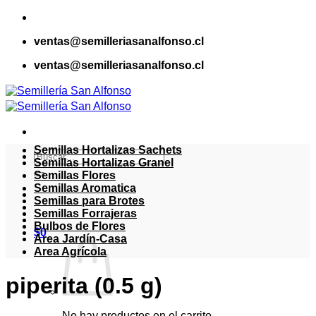
Saltar
al
ventas@semilleriasanalfonso.cl
contenido
ventas@semilleriasanalfonso.cl
Semillas Hortalizas Sachets
Buscar
Semillas Hortalizas Granel
por:
Semillas Flores
Semillas Aromatica
Semillas para Brotes
Semillas Forrajeras
Bulbos de Flores
$
0
Area Jardín-Casa
Area Agrícola
piperita (0.5 g)
No hay productos en el carrito.