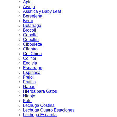
Apio
Arveja
Asiatica y Baby Leaf
Berenjena
Berro
Betarraga
Brocoli
Cebolla
Cebollin
Ciboulette
Cilantro
Col China
Coliflor
Endivia
Esparrago
Espinaca
Frejol
Frutilla
Habas
Hierba para Gatos
Hinojo
Kale
Lechuga Costina
Lechuga Cuatro Estaciones
Lechuga Escarola