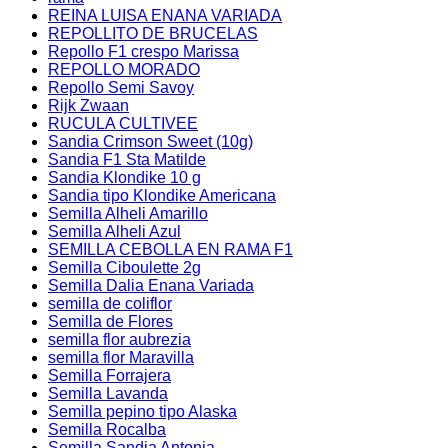
REINA LUISA ENANA VARIADA
REPOLLITO DE BRUCELAS
Repollo F1 crespo Marissa
REPOLLO MORADO
Repollo Semi Savoy
Rijk Zwaan
RUCULA CULTIVEE
Sandia Crimson Sweet (10g)
Sandia F1 Sta Matilde
Sandia Klondike 10 g
Sandia tipo Klondike Americana
Semilla Alheli Amarillo
Semilla Alheli Azul
SEMILLA CEBOLLA EN RAMA F1
Semilla Ciboulette 2g
Semilla Dalia Enana Variada
semilla de coliflor
Semilla de Flores
semilla flor aubrezia
semilla flor Maravilla
Semilla Forrajera
Semilla Lavanda
Semilla pepino tipo Alaska
Semilla Rocalba
Semilla Sandia Antonia