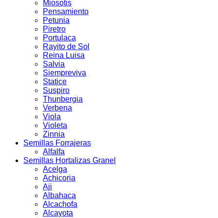
Miosotis
Pensamiento
Petunia
Piretro
Portulaca
Rayito de Sol
Reina Luisa
Salvia
Siempreviva
Statice
Suspiro
Thunbergia
Verbena
Viola
Violeta
Zinnia
Semillas Forrajeras
Alfalfa
Semillas Hortalizas Granel
Acelga
Achicoria
Aji
Albahaca
Alcachofa
Alcayota