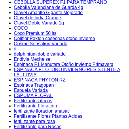
CEBOLLA SUPEREX F1 PARA TEMPRANO
Cebolla Valenciana de Guarda 4g
Clavel Amarillo Gigante Mejorado
Clavel de India Orange
Clavel Doble Variado 1g
COCO
Coco Premium 50 lts
Coliflor Paxton cosechas otoño invierno
Cosmo Sensation Variado
d
delphinium doble variado
Endivia Mechelse
Espinaca F1 Manutara Otoño Invierno Primavera
ESPINACA F1 OTOÑO INVIERNO RESISTENTE A
LA LLUVIA
ESPINACA PHYTON RZ
Espinaca Tragopan
Espuela Variada
ESPUMA FLORAL
Fertilizante citricos
Fertilizante Floracion
fertilizante floracion anasac
Fertilizante Flores Plantas Acidas
fertilizante para rosa
Fertilizante para Rosas