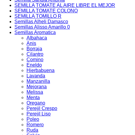
SEMILLA TOMATE AL AIRE LIBRE EL MEJOR
SEMILLA TOMATE COLONO
SEMILLA TOMILLO R
Semillas Alheli Damasco
Semillas Alisso Amarillo 0
Semillas Aromatica
Albahaca
Anis
Borraja
Cilantro
Comino
Eneldo
Hierbabuena
Lavanda
Manzanilla
Mejorana
Melissa
Menta
Oregano
Perejil Crespo
Perejil Liso
Poleo
Romero
Ruda