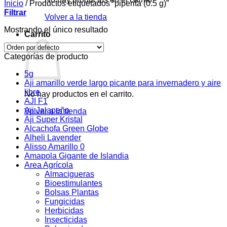
Inicio
/
Productos etiquetados “piperita (0.5 g)”
Filtrar
Volver a la tienda
Mostrando el único resultado
Carrito
Categorías de producto
5g
Aji amarillo verde largo picante para invernadero y aire
libre
No hay productos en el carrito.
AJI F1
Aji Jalapeño
Volver a la tienda
Aji Super Kristal
Alcachofa Green Globe
Alheli Lavender
Alisso Amarillo 0
Amapola Gigante de Islandia
Area Agrícola
Almacigueras
Bioestimulantes
Bolsas Plantas
Fungicidas
Herbicidas
Insecticidas