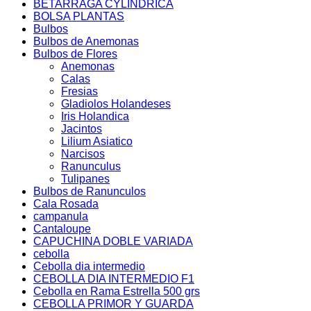
BETARRAGA CYLINDRICA
BOLSA PLANTAS
Bulbos
Bulbos de Anemonas
Bulbos de Flores
Anemonas
Calas
Fresias
Gladiolos Holandeses
Iris Holandica
Jacintos
Lilium Asiatico
Narcisos
Ranunculus
Tulipanes
Bulbos de Ranunculos
Cala Rosada
campanula
Cantaloupe
CAPUCHINA DOBLE VARIADA
cebolla
Cebolla dia intermedio
CEBOLLA DIA INTERMEDIO F1
Cebolla en Rama Estrella 500 grs
CEBOLLA PRIMOR Y GUARDA