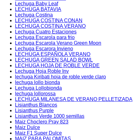
Lechuga Baby Leaf
LECHUGA BATAVIA
Lechuga Costina
LECHUGA COSTINA CONAN
LECHUGA COSTINA VERANO
Lechuga Cuatro Estaciones
Lechuga Escarola para frio
Lechuga Escarola Verano Green Moon
Lechuga Escarora Invieno
LECHUGA ESPAÑOLA VERANO
LECHUGA GREEN SALAD BOWL
LECHUGA HOJA DE ROBLE VERDE
Lechuga Hoja Roble Inv
lechuga Kiribati hoja de roble verde claro
lechuga lollo bionda
Lechuga Lollobionda
lechuga lollorossa
LECHUGA MILANESA DE VERANO PELLETIZADA
Lisianthus Blancos
Lisianthus Purple
Lisianthus Verde 1000 semillas
Maiz Choclero Pray 823
Maiz Dulce
Maiz F1 Super Dulce
MAIZ PARA PALOMITAS