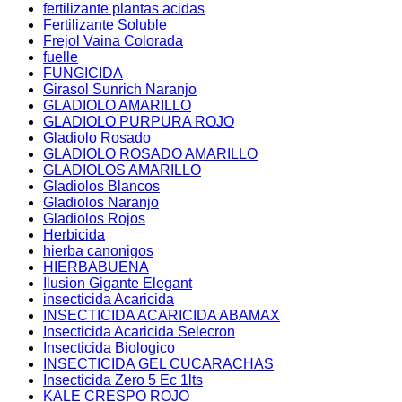
fertilizante plantas acidas
Fertilizante Soluble
Frejol Vaina Colorada
fuelle
FUNGICIDA
Girasol Sunrich Naranjo
GLADIOLO AMARILLO
GLADIOLO PURPURA ROJO
Gladiolo Rosado
GLADIOLO ROSADO AMARILLO
GLADIOLOS AMARILLO
Gladiolos Blancos
Gladiolos Naranjo
Gladiolos Rojos
Herbicida
hierba canonigos
HIERBABUENA
Ilusion Gigante Elegant
insecticida Acaricida
INSECTICIDA ACARICIDA ABAMAX
Insecticida Acaricida Selecron
Insecticida Biologico
INSECTICIDA GEL CUCARACHAS
Insecticida Zero 5 Ec 1lts
KALE CRESPO ROJO