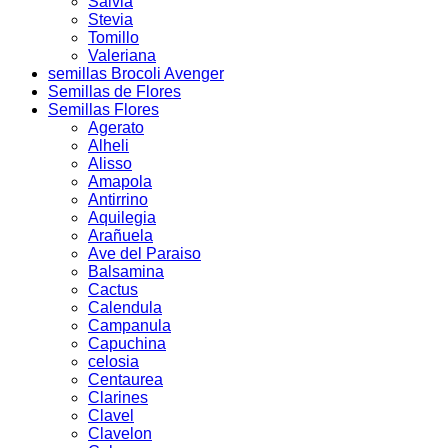
Salvia
Stevia
Tomillo
Valeriana
semillas Brocoli Avenger
Semillas de Flores
Semillas Flores
Agerato
Alheli
Alisso
Amapola
Antirrino
Aquilegia
Arañuela
Ave del Paraiso
Balsamina
Cactus
Calendula
Campanula
Capuchina
celosia
Centaurea
Clarines
Clavel
Clavelon