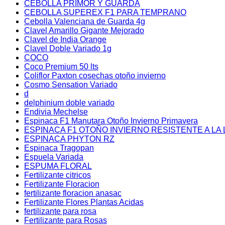
CEBOLLA PRIMOR Y GUARDA
CEBOLLA SUPEREX F1 PARA TEMPRANO
Cebolla Valenciana de Guarda 4g
Clavel Amarillo Gigante Mejorado
Clavel de India Orange
Clavel Doble Variado 1g
COCO
Coco Premium 50 lts
Coliflor Paxton cosechas otoño invierno
Cosmo Sensation Variado
d
delphinium doble variado
Endivia Mechelse
Espinaca F1 Manutara Otoño Invierno Primavera
ESPINACA F1 OTOÑO INVIERNO RESISTENTE A LA 
ESPINACA PHYTON RZ
Espinaca Tragopan
Espuela Variada
ESPUMA FLORAL
Fertilizante citricos
Fertilizante Floracion
fertilizante floracion anasac
Fertilizante Flores Plantas Acidas
fertilizante para rosa
Fertilizante para Rosas