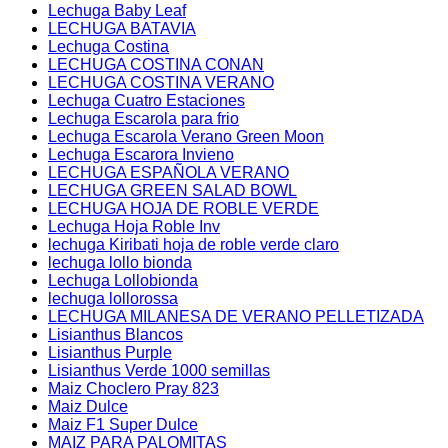
Lechuga Baby Leaf
LECHUGA BATAVIA
Lechuga Costina
LECHUGA COSTINA CONAN
LECHUGA COSTINA VERANO
Lechuga Cuatro Estaciones
Lechuga Escarola para frio
Lechuga Escarola Verano Green Moon
Lechuga Escarora Invieno
LECHUGA ESPAÑOLA VERANO
LECHUGA GREEN SALAD BOWL
LECHUGA HOJA DE ROBLE VERDE
Lechuga Hoja Roble Inv
lechuga Kiribati hoja de roble verde claro
lechuga lollo bionda
Lechuga Lollobionda
lechuga lollorossa
LECHUGA MILANESA DE VERANO PELLETIZADA
Lisianthus Blancos
Lisianthus Purple
Lisianthus Verde 1000 semillas
Maiz Choclero Pray 823
Maiz Dulce
Maiz F1 Super Dulce
MAIZ PARA PALOMITAS