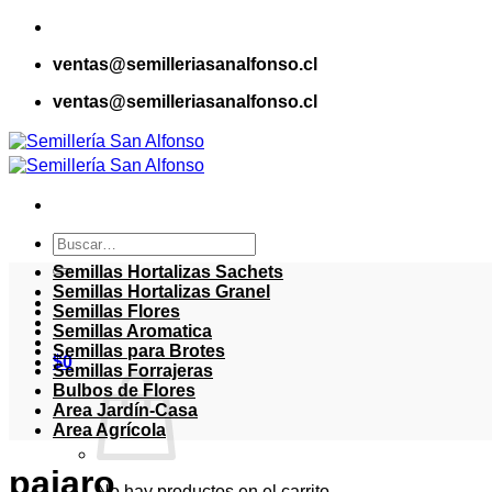
Saltar
al
ventas@semilleriasanalfonso.cl
contenido
ventas@semilleriasanalfonso.cl
Buscar
por:
Semillas Hortalizas Sachets
Semillas Hortalizas Granel
Semillas Flores
Semillas Aromatica
Semillas para Brotes
$
0
Semillas Forrajeras
Bulbos de Flores
Area Jardín-Casa
Area Agrícola
pajaro
No hay productos en el carrito.