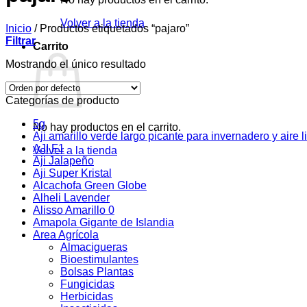
Volver a la tienda
Inicio
/
Productos etiquetados “pajaro”
Filtrar
Carrito
Mostrando el único resultado
Categorías de producto
5g
No hay productos en el carrito.
Aji amarillo verde largo picante para invernadero y aire l
AJI F1
Volver a la tienda
Aji Jalapeño
Aji Super Kristal
Alcachofa Green Globe
Alheli Lavender
Alisso Amarillo 0
Amapola Gigante de Islandia
Area Agrícola
Almacigueras
Bioestimulantes
Bolsas Plantas
Fungicidas
Herbicidas