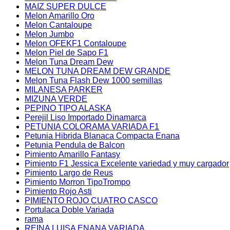
MAIZ SUPER DULCE
Melon Amarillo Oro
Melon Cantaloupe
Melon Jumbo
Melon OFEKF1 Contaloupe
Melon Piel de Sapo F1
Melon Tuna Dream Dew
MELON TUNA DREAM DEW GRANDE
Melon Tuna Flash Dew 1000 semillas
MILANESA PARKER
MIZUNA VERDE
PEPINO TIPO ALASKA
Perejil Liso Importado Dinamarca
PETUNIA COLORAMA VARIADA F1
Petunia Hibrida Blanaca Compacta Enana
Petunia Pendula de Balcon
Pimiento Amarillo Fantasy
Pimiento F1 Jessica Excelente variedad y muy cargador
Pimiento Largo de Reus
Pimiento Morron TipoTrompo
Pimiento Rojo Asti
PIMIENTO ROJO CUATRO CASCO
Portulaca Doble Variada
rama
REINA LUISA ENANA VARIADA