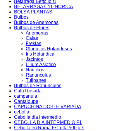
Betarraga Bettollo f1
BETARRAGA CYLINDRICA
BOLSA PLANTAS
Bulbos
Bulbos de Anemonas
Bulbos de Flores
Anemonas
Calas
Fresias
Gladiolos Holandeses
Iris Holandica
Jacintos
Lilium Asiatico
Narcisos
Ranunculus
Tulipanes
Bulbos de Ranunculos
Cala Rosada
campanula
Cantaloupe
CAPUCHINA DOBLE VARIADA
cebolla
Cebolla dia intermedio
CEBOLLA DIA INTERMEDIO F1
Cebolla en Rama Estrella 500 grs