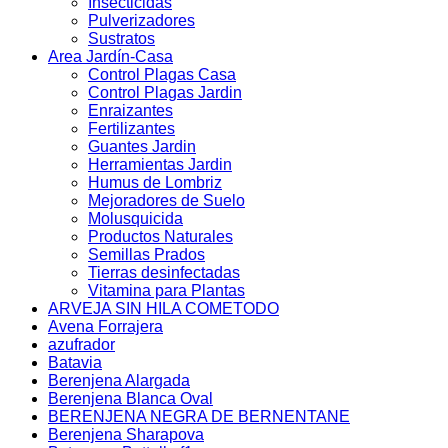
Insecticidas
Pulverizadores
Sustratos
Area Jardín-Casa
Control Plagas Casa
Control Plagas Jardin
Enraizantes
Fertilizantes
Guantes Jardin
Herramientas Jardin
Humus de Lombriz
Mejoradores de Suelo
Molusquicida
Productos Naturales
Semillas Prados
Tierras desinfectadas
Vitamina para Plantas
ARVEJA SIN HILA COMETODO
Avena Forrajera
azufrador
Batavia
Berenjena Alargada
Berenjena Blanca Oval
BERENJENA NEGRA DE BERNENTANE
Berenjena Sharapova