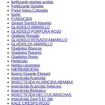
fertilizante plantas acidas
Fertilizante Soluble
Frejol Vaina Colorada
fuelle
FUNGICIDA
Girasol Sunrich Naranjo
GLADIOLO AMARILLO
GLADIOLO PURPURA ROJO
Gladiolo Rosado
GLADIOLO ROSADO AMARILLO
GLADIOLOS AMARILLO
Gladiolos Blancos
Gladiolos Naranjo
Gladiolos Rojos
Herbicida
hierba canonigos
HIERBABUENA
Ilusion Gigante Elegant
insecticida Acaricida
INSECTICIDA ACARICIDA ABAMAX
Insecticida Acaricida Selecron
Insecticida Biologico
INSECTICIDA GEL CUCARACHAS
Insecticida Zero 5 Ec 1lts
KALE CRESPO ROJO