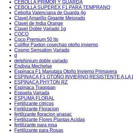
CEBOLLA PRIMOR Y GUARDA
CEBOLLA SUPEREX F1 PARA TEMPRANO
Cebolla Valenciana de Guarda 4g
Clavel Amarillo Gigante Mejorado
Clavel de India Orange
Clavel Doble Variado 1g
COCO
Coco Premium 50 lts
Coliflor Paxton cosechas otoño invierno
Cosmo Sensation Variado
d
delphinium doble variado
Endivia Mechelse
Espinaca F1 Manutara Otoño Invierno Primavera
ESPINACA F1 OTOÑO INVIERNO RESISTENTE A LA 
ESPINACA PHYTON RZ
Espinaca Tragopan
Espuela Variada
ESPUMA FLORAL
Fertilizante citricos
Fertilizante Floracion
fertilizante floracion anasac
Fertilizante Flores Plantas Acidas
fertilizante para rosa
Fertilizante para Rosas