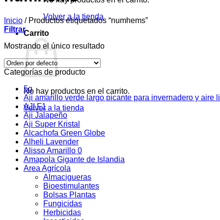
Volver a la tienda
Inicio
/
Productos etiquetados “numhems”
Filtrar
Carrito
Mostrando el único resultado
Categorías de producto
5g
No hay productos en el carrito.
Aji amarillo verde largo picante para invernadero y aire l
AJI F1
Volver a la tienda
Aji Jalapeño
Aji Super Kristal
Alcachofa Green Globe
Alheli Lavender
Alisso Amarillo 0
Amapola Gigante de Islandia
Area Agrícola
Almacigueras
Bioestimulantes
Bolsas Plantas
Fungicidas
Herbicidas