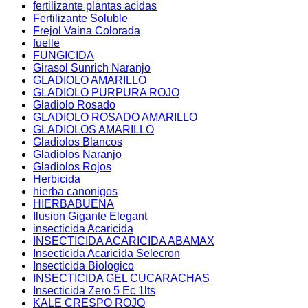
fertilizante plantas acidas
Fertilizante Soluble
Frejol Vaina Colorada
fuelle
FUNGICIDA
Girasol Sunrich Naranjo
GLADIOLO AMARILLO
GLADIOLO PURPURA ROJO
Gladiolo Rosado
GLADIOLO ROSADO AMARILLO
GLADIOLOS AMARILLO
Gladiolos Blancos
Gladiolos Naranjo
Gladiolos Rojos
Herbicida
hierba canonigos
HIERBABUENA
Ilusion Gigante Elegant
insecticida Acaricida
INSECTICIDA ACARICIDA ABAMAX
Insecticida Acaricida Selecron
Insecticida Biologico
INSECTICIDA GEL CUCARACHAS
Insecticida Zero 5 Ec 1lts
KALE CRESPO ROJO