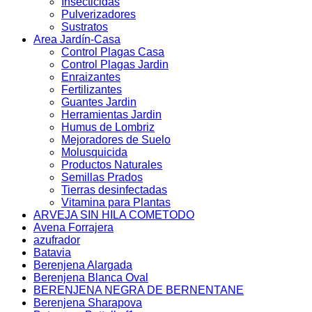
Insecticidas
Pulverizadores
Sustratos
Area Jardín-Casa
Control Plagas Casa
Control Plagas Jardin
Enraizantes
Fertilizantes
Guantes Jardin
Herramientas Jardin
Humus de Lombriz
Mejoradores de Suelo
Molusquicida
Productos Naturales
Semillas Prados
Tierras desinfectadas
Vitamina para Plantas
ARVEJA SIN HILA COMETODO
Avena Forrajera
azufrador
Batavia
Berenjena Alargada
Berenjena Blanca Oval
BERENJENA NEGRA DE BERNENTANE
Berenjena Sharapova