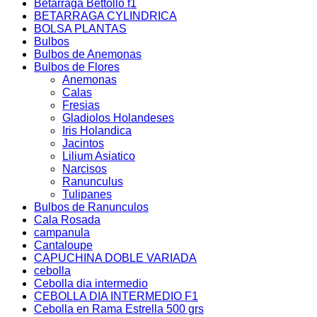
Betarraga Bettollo f1
BETARRAGA CYLINDRICA
BOLSA PLANTAS
Bulbos
Bulbos de Anemonas
Bulbos de Flores
Anemonas
Calas
Fresias
Gladiolos Holandeses
Iris Holandica
Jacintos
Lilium Asiatico
Narcisos
Ranunculus
Tulipanes
Bulbos de Ranunculos
Cala Rosada
campanula
Cantaloupe
CAPUCHINA DOBLE VARIADA
cebolla
Cebolla dia intermedio
CEBOLLA DIA INTERMEDIO F1
Cebolla en Rama Estrella 500 grs