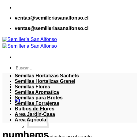
Saltar
al
ventas@semilleriasanalfonso.cl
contenido
ventas@semilleriasanalfonso.cl
Buscar
por:
Semillas Hortalizas Sachets
Semillas Hortalizas Granel
Semillas Flores
Semillas Aromatica
Semillas para Brotes
$
0
Semillas Forrajeras
Bulbos de Flores
Area Jardín-Casa
Area Agrícola
numhems
No hay productos en el carrito.