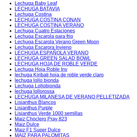
Lechuga Baby Leaf
LECHUGA BATAVIA
Lechuga Costina
LECHUGA COSTINA CONAN
LECHUGA COSTINA VERANO
Lechuga Cuatro Estaciones
Lechuga Escarola para frio
Lechuga Escarola Verano Green Moon
Lechuga Escarora Invieno
LECHUGA ESPAÑOLA VERANO
LECHUGA GREEN SALAD BOWL
LECHUGA HOJA DE ROBLE VERDE
Lechuga Hoja Roble Inv
lechuga Kiribati hoja de roble verde claro
lechuga lollo bionda
Lechuga Lollobionda
lechuga lollorossa
LECHUGA MILANESA DE VERANO PELLETIZADA
Lisianthus Blancos
Lisianthus Purple
Lisianthus Verde 1000 semillas
Maiz Choclero Pray 823
Maiz Dulce
Maiz F1 Super Dulce
MAIZ PARA PALOMITAS