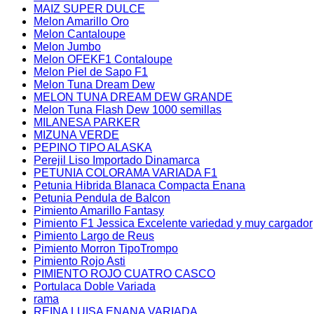
MAIZ SUPER DULCE
Melon Amarillo Oro
Melon Cantaloupe
Melon Jumbo
Melon OFEKF1 Contaloupe
Melon Piel de Sapo F1
Melon Tuna Dream Dew
MELON TUNA DREAM DEW GRANDE
Melon Tuna Flash Dew 1000 semillas
MILANESA PARKER
MIZUNA VERDE
PEPINO TIPO ALASKA
Perejil Liso Importado Dinamarca
PETUNIA COLORAMA VARIADA F1
Petunia Hibrida Blanaca Compacta Enana
Petunia Pendula de Balcon
Pimiento Amarillo Fantasy
Pimiento F1 Jessica Excelente variedad y muy cargador
Pimiento Largo de Reus
Pimiento Morron TipoTrompo
Pimiento Rojo Asti
PIMIENTO ROJO CUATRO CASCO
Portulaca Doble Variada
rama
REINA LUISA ENANA VARIADA