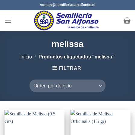
Saltar
ventas@semilleriasanalfonso.cl
al
contenido
melissa
Inicio
/
Productos etiquetados “melissa”
FILTRAR