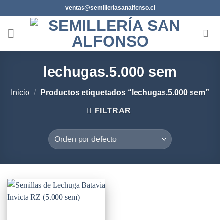
Saltar
ventas@semilleriasanalfonso.cl
al
contenido
lechugas.5.000 sem
Inicio
/
Productos etiquetados “lechugas.5.000 sem”
FILTRAR