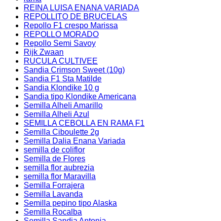
REINA LUISA ENANA VARIADA
REPOLLITO DE BRUCELAS
Repollo F1 crespo Marissa
REPOLLO MORADO
Repollo Semi Savoy
Rijk Zwaan
RUCULA CULTIVEE
Sandia Crimson Sweet (10g)
Sandia F1 Sta Matilde
Sandia Klondike 10 g
Sandia tipo Klondike Americana
Semilla Alheli Amarillo
Semilla Alheli Azul
SEMILLA CEBOLLA EN RAMA F1
Semilla Ciboulette 2g
Semilla Dalia Enana Variada
semilla de coliflor
Semilla de Flores
semilla flor aubrezia
semilla flor Maravilla
Semilla Forrajera
Semilla Lavanda
Semilla pepino tipo Alaska
Semilla Rocalba
Semilla Sandia Antonia