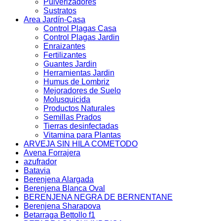
Pulverizadores
Sustratos
Area Jardín-Casa
Control Plagas Casa
Control Plagas Jardin
Enraizantes
Fertilizantes
Guantes Jardin
Herramientas Jardin
Humus de Lombriz
Mejoradores de Suelo
Molusquicida
Productos Naturales
Semillas Prados
Tierras desinfectadas
Vitamina para Plantas
ARVEJA SIN HILA COMETODO
Avena Forrajera
azufrador
Batavia
Berenjena Alargada
Berenjena Blanca Oval
BERENJENA NEGRA DE BERNENTANE
Berenjena Sharapova
Betarraga Bettollo f1