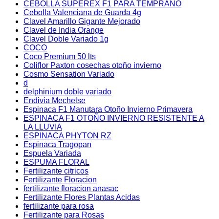
CEBOLLA SUPEREX F1 PARA TEMPRANO
Cebolla Valenciana de Guarda 4g
Clavel Amarillo Gigante Mejorado
Clavel de India Orange
Clavel Doble Variado 1g
COCO
Coco Premium 50 lts
Coliflor Paxton cosechas otoño invierno
Cosmo Sensation Variado
d
delphinium doble variado
Endivia Mechelse
Espinaca F1 Manutara Otoño Invierno Primavera
ESPINACA F1 OTOÑO INVIERNO RESISTENTE A
LA LLUVIA
ESPINACA PHYTON RZ
Espinaca Tragopan
Espuela Variada
ESPUMA FLORAL
Fertilizante citricos
Fertilizante Floracion
fertilizante floracion anasac
Fertilizante Flores Plantas Acidas
fertilizante para rosa
Fertilizante para Rosas