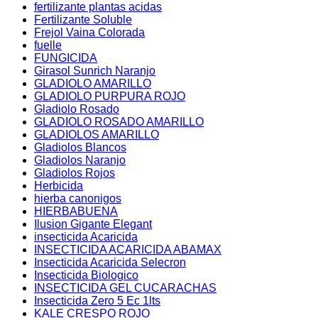
fertilizante plantas acidas
Fertilizante Soluble
Frejol Vaina Colorada
fuelle
FUNGICIDA
Girasol Sunrich Naranjo
GLADIOLO AMARILLO
GLADIOLO PURPURA ROJO
Gladiolo Rosado
GLADIOLO ROSADO AMARILLO
GLADIOLOS AMARILLO
Gladiolos Blancos
Gladiolos Naranjo
Gladiolos Rojos
Herbicida
hierba canonigos
HIERBABUENA
Ilusion Gigante Elegant
insecticida Acaricida
INSECTICIDA ACARICIDA ABAMAX
Insecticida Acaricida Selecron
Insecticida Biologico
INSECTICIDA GEL CUCARACHAS
Insecticida Zero 5 Ec 1lts
KALE CRESPO ROJO