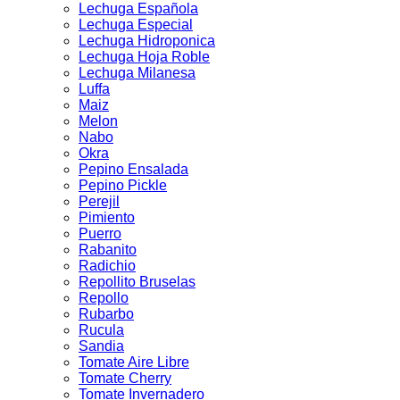
Lechuga Española
Lechuga Especial
Lechuga Hidroponica
Lechuga Hoja Roble
Lechuga Milanesa
Luffa
Maiz
Melon
Nabo
Okra
Pepino Ensalada
Pepino Pickle
Perejil
Pimiento
Puerro
Rabanito
Radichio
Repollito Bruselas
Repollo
Rubarbo
Rucula
Sandia
Tomate Aire Libre
Tomate Cherry
Tomate Invernadero