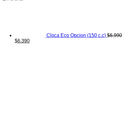
Cloca Eco Opcion (150 c.c)
$
6.990
El
El
$
6.390
precio
precio
original
actual
era:
es:
$6.990.
$6.390.