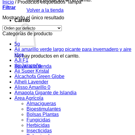
Inicio
/
Productos etiquetados “lampa”
Filtrar
Volver a la tienda
Mostrando el único resultado
Carrito
Categorías de producto
5g
Aji amarillo verde largo picante para invernadero y aire
libre
No hay productos en el carrito.
AJI F1
Aji Jalapeño
Volver a la tienda
Aji Super Kristal
Alcachofa Green Globe
Alheli Lavender
Alisso Amarillo 0
Amapola Gigante de Islandia
Area Agrícola
Almacigueras
Bioestimulantes
Bolsas Plantas
Fungicidas
Herbicidas
Insecticidas