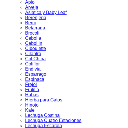
Apio
Arveja
Asiatica y Baby Leaf
Berenjena
Berro
Betarraga
Brocoli
Cebolla
Cebollin
Ciboulette
Cilantro
Col China
Coliflor
Endivia
Esparrago
Espinaca
Frejol
Frutilla
Habas
Hierba para Gatos
Hinojo
Kale
Lechuga Costina
Lechuga Cuatro Estaciones
Lechuga Escarola