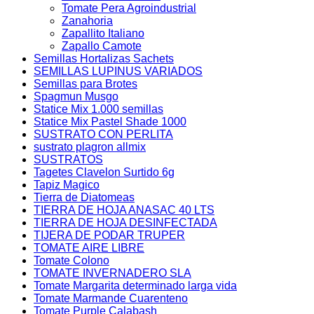
Tomate Pera Agroindustrial
Zanahoria
Zapallito Italiano
Zapallo Camote
Semillas Hortalizas Sachets
SEMILLAS LUPINUS VARIADOS
Semillas para Brotes
Spagmun Musgo
Statice Mix 1.000 semillas
Statice Mix Pastel Shade 1000
SUSTRATO CON PERLITA
sustrato plagron allmix
SUSTRATOS
Tagetes Clavelon Surtido 6g
Tapiz Magico
Tierra de Diatomeas
TIERRA DE HOJA ANASAC 40 LTS
TIERRA DE HOJA DESINFECTADA
TIJERA DE PODAR TRUPER
TOMATE AIRE LIBRE
Tomate Colono
TOMATE INVERNADERO SLA
Tomate Margarita determinado larga vida
Tomate Marmande Cuarenteno
Tomate Purple Calabash