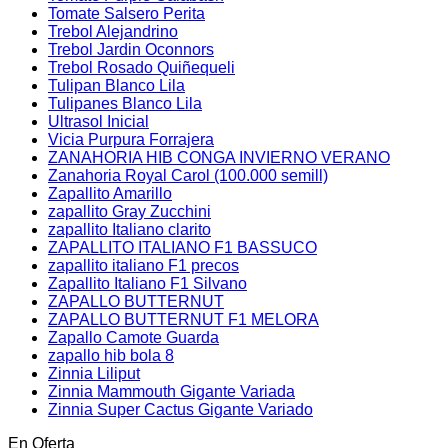
Tomate Salsero Perita
Trebol Alejandrino
Trebol Jardin Oconnors
Trebol Rosado Quiñequeli
Tulipan Blanco Lila
Tulipanes Blanco Lila
Ultrasol Inicial
Vicia Purpura Forrajera
ZANAHORIA HIB CONGA INVIERNO VERANO
Zanahoria Royal Carol (100.000 semill)
Zapallito Amarillo
zapallito Gray Zucchini
zapallito Italiano clarito
ZAPALLITO ITALIANO F1 BASSUCO
zapallito italiano F1 precos
Zapallito Italiano F1 Silvano
ZAPALLO BUTTERNUT
ZAPALLO BUTTERNUT F1 MELORA
Zapallo Camote Guarda
zapallo hib bola 8
Zinnia Liliput
Zinnia Mammouth Gigante Variada
Zinnia Super Cactus Gigante Variado
En Oferta