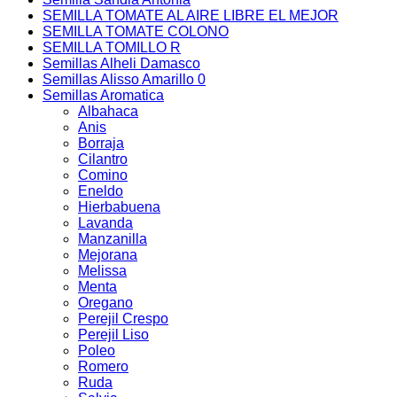
SEMILLA TOMATE AL AIRE LIBRE EL MEJOR
SEMILLA TOMATE COLONO
SEMILLA TOMILLO R
Semillas Alheli Damasco
Semillas Alisso Amarillo 0
Semillas Aromatica
Albahaca
Anis
Borraja
Cilantro
Comino
Eneldo
Hierbabuena
Lavanda
Manzanilla
Mejorana
Melissa
Menta
Oregano
Perejil Crespo
Perejil Liso
Poleo
Romero
Ruda