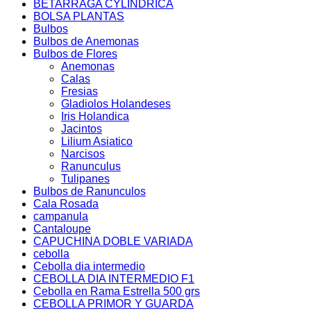
BETARRAGA CYLINDRICA
BOLSA PLANTAS
Bulbos
Bulbos de Anemonas
Bulbos de Flores
Anemonas
Calas
Fresias
Gladiolos Holandeses
Iris Holandica
Jacintos
Lilium Asiatico
Narcisos
Ranunculus
Tulipanes
Bulbos de Ranunculos
Cala Rosada
campanula
Cantaloupe
CAPUCHINA DOBLE VARIADA
cebolla
Cebolla dia intermedio
CEBOLLA DIA INTERMEDIO F1
Cebolla en Rama Estrella 500 grs
CEBOLLA PRIMOR Y GUARDA