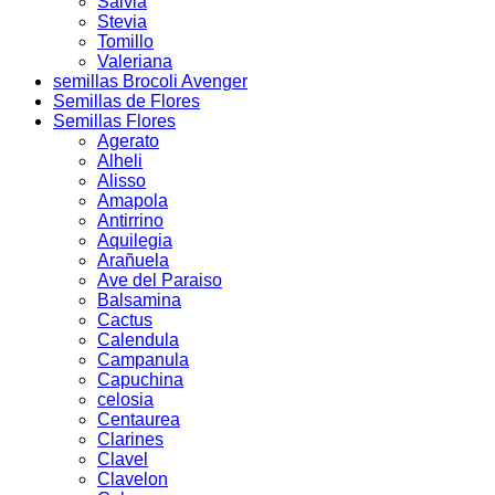
Salvia
Stevia
Tomillo
Valeriana
semillas Brocoli Avenger
Semillas de Flores
Semillas Flores
Agerato
Alheli
Alisso
Amapola
Antirrino
Aquilegia
Arañuela
Ave del Paraiso
Balsamina
Cactus
Calendula
Campanula
Capuchina
celosia
Centaurea
Clarines
Clavel
Clavelon