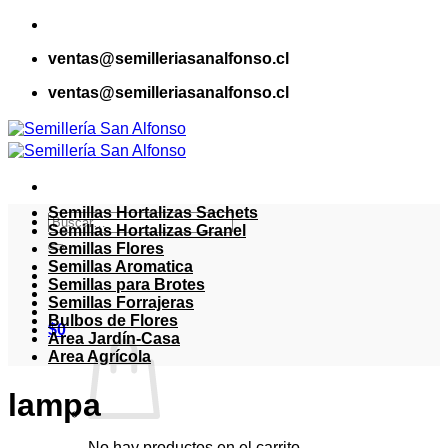
Saltar
al
ventas@semilleriasanalfonso.cl
contenido
ventas@semilleriasanalfonso.cl
Semillas Hortalizas Sachets
Buscar
Semillas Hortalizas Granel
por:
Semillas Flores
Semillas Aromatica
Semillas para Brotes
Semillas Forrajeras
Bulbos de Flores
$
0
Area Jardín-Casa
Area Agrícola
lampa
No hay productos en el carrito.