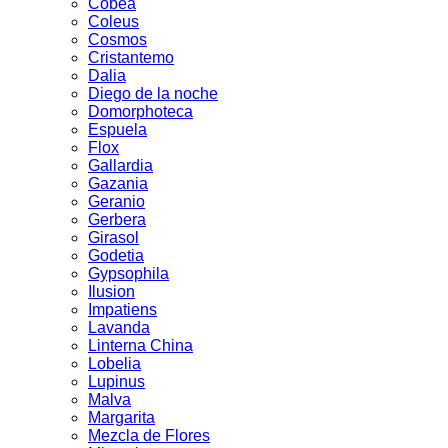
Cobea
Coleus
Cosmos
Cristantemo
Dalia
Diego de la noche
Domorphoteca
Espuela
Flox
Gallardia
Gazania
Geranio
Gerbera
Girasol
Godetia
Gypsophila
Ilusion
Impatiens
Lavanda
Linterna China
Lobelia
Lupinus
Malva
Margarita
Mezcla de Flores