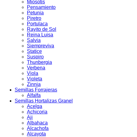
Miosotis
Pensamiento
Petunia
Piretro
Portulaca
Rayito de Sol
Reina Luisa
Salvia
Siempreviva
Statice
Suspiro
Thunbergia
Verbena
Viola
Violeta
Zinnia
Semillas Forrajeras
Alfalfa
Semillas Hortalizas Granel
Acelga
Achicoria
Aji
Albahaca
Alcachofa
Alcayota