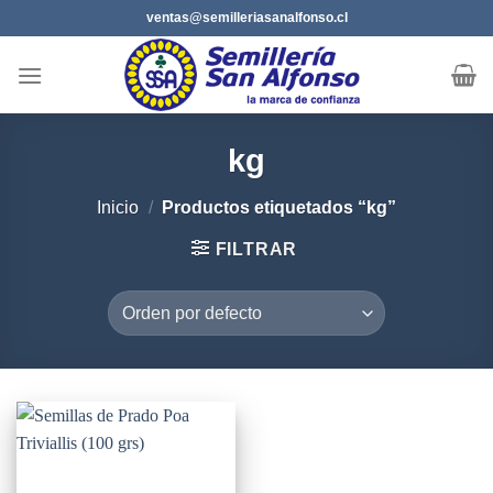
Saltar
ventas@semilleriasanalfonso.cl
al
contenido
kg
Inicio
/
Productos etiquetados “kg”
FILTRAR