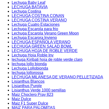
Lechuga Baby Leaf
LECHUGA BATAVIA
Lechuga Costina
LECHUGA COSTINA CONAN
LECHUGA COSTINA VERANO
Lechuga Cuatro Estaciones
Lechuga Escarola para frio
Lechuga Escarola Verano Green Moon
Lechuga Escarora Invieno
LECHUGA ESPAÑOLA VERANO
LECHUGA GREEN SALAD BOWL
LECHUGA HOJA DE ROBLE VERDE
Lechuga Hoja Roble Inv
lechuga Kiribati hoja de roble verde claro
lechuga lollo bionda
Lechuga Lollobionda
lechuga lollorossa
LECHUGA MILANESA DE VERANO PELLETIZADA
Lisianthus Blancos
Lisianthus Purple
Lisianthus Verde 1000 semillas
Maiz Choclero Pray 823
Maiz Dulce
Maiz F1 Super Dulce
MAIZ PARA PALOMITAS