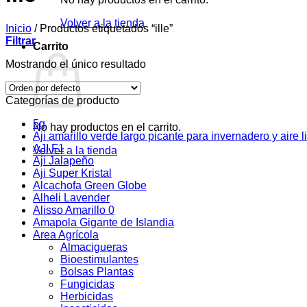
Volver a la tienda
Inicio
/
Productos etiquetados “ille”
Filtrar
Carrito
Mostrando el único resultado
Categorías de producto
5g
No hay productos en el carrito.
Aji amarillo verde largo picante para invernadero y aire l
AJI F1
Volver a la tienda
Aji Jalapeño
Aji Super Kristal
Alcachofa Green Globe
Alheli Lavender
Alisso Amarillo 0
Amapola Gigante de Islandia
Area Agrícola
Almacigueras
Bioestimulantes
Bolsas Plantas
Fungicidas
Herbicidas