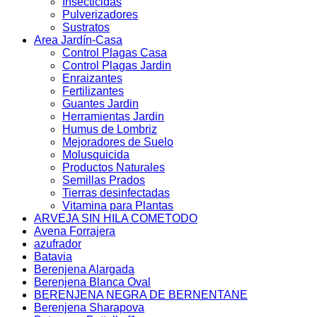
Insecticidas
Pulverizadores
Sustratos
Area Jardín-Casa
Control Plagas Casa
Control Plagas Jardin
Enraizantes
Fertilizantes
Guantes Jardin
Herramientas Jardin
Humus de Lombriz
Mejoradores de Suelo
Molusquicida
Productos Naturales
Semillas Prados
Tierras desinfectadas
Vitamina para Plantas
ARVEJA SIN HILA COMETODO
Avena Forrajera
azufrador
Batavia
Berenjena Alargada
Berenjena Blanca Oval
BERENJENA NEGRA DE BERNENTANE
Berenjena Sharapova