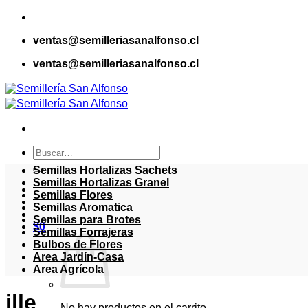
Saltar
al
ventas@semilleriasanalfonso.cl
contenido
ventas@semilleriasanalfonso.cl
Buscar
por:
Semillas Hortalizas Sachets
Semillas Hortalizas Granel
Semillas Flores
Semillas Aromatica
Semillas para Brotes
$
0
Semillas Forrajeras
Bulbos de Flores
Area Jardín-Casa
Area Agrícola
ille
No hay productos en el carrito.