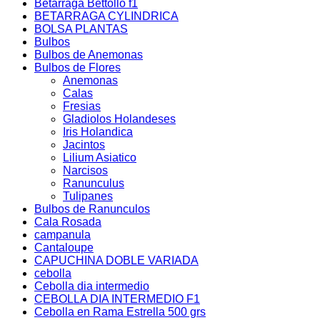
Betarraga Bettollo f1
BETARRAGA CYLINDRICA
BOLSA PLANTAS
Bulbos
Bulbos de Anemonas
Bulbos de Flores
Anemonas
Calas
Fresias
Gladiolos Holandeses
Iris Holandica
Jacintos
Lilium Asiatico
Narcisos
Ranunculus
Tulipanes
Bulbos de Ranunculos
Cala Rosada
campanula
Cantaloupe
CAPUCHINA DOBLE VARIADA
cebolla
Cebolla dia intermedio
CEBOLLA DIA INTERMEDIO F1
Cebolla en Rama Estrella 500 grs