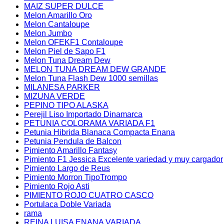
MAIZ SUPER DULCE
Melon Amarillo Oro
Melon Cantaloupe
Melon Jumbo
Melon OFEKF1 Contaloupe
Melon Piel de Sapo F1
Melon Tuna Dream Dew
MELON TUNA DREAM DEW GRANDE
Melon Tuna Flash Dew 1000 semillas
MILANESA PARKER
MIZUNA VERDE
PEPINO TIPO ALASKA
Perejil Liso Importado Dinamarca
PETUNIA COLORAMA VARIADA F1
Petunia Hibrida Blanaca Compacta Enana
Petunia Pendula de Balcon
Pimiento Amarillo Fantasy
Pimiento F1 Jessica Excelente variedad y muy cargador
Pimiento Largo de Reus
Pimiento Morron TipoTrompo
Pimiento Rojo Asti
PIMIENTO ROJO CUATRO CASCO
Portulaca Doble Variada
rama
REINA LUISA ENANA VARIADA