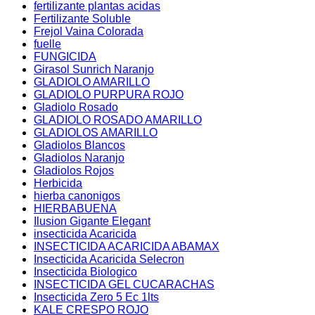
fertilizante plantas acidas
Fertilizante Soluble
Frejol Vaina Colorada
fuelle
FUNGICIDA
Girasol Sunrich Naranjo
GLADIOLO AMARILLO
GLADIOLO PURPURA ROJO
Gladiolo Rosado
GLADIOLO ROSADO AMARILLO
GLADIOLOS AMARILLO
Gladiolos Blancos
Gladiolos Naranjo
Gladiolos Rojos
Herbicida
hierba canonigos
HIERBABUENA
Ilusion Gigante Elegant
insecticida Acaricida
INSECTICIDA ACARICIDA ABAMAX
Insecticida Acaricida Selecron
Insecticida Biologico
INSECTICIDA GEL CUCARACHAS
Insecticida Zero 5 Ec 1lts
KALE CRESPO ROJO