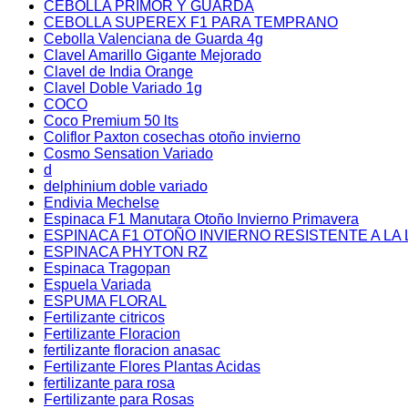
CEBOLLA PRIMOR Y GUARDA
CEBOLLA SUPEREX F1 PARA TEMPRANO
Cebolla Valenciana de Guarda 4g
Clavel Amarillo Gigante Mejorado
Clavel de India Orange
Clavel Doble Variado 1g
COCO
Coco Premium 50 lts
Coliflor Paxton cosechas otoño invierno
Cosmo Sensation Variado
d
delphinium doble variado
Endivia Mechelse
Espinaca F1 Manutara Otoño Invierno Primavera
ESPINACA F1 OTOÑO INVIERNO RESISTENTE A LA 
ESPINACA PHYTON RZ
Espinaca Tragopan
Espuela Variada
ESPUMA FLORAL
Fertilizante citricos
Fertilizante Floracion
fertilizante floracion anasac
Fertilizante Flores Plantas Acidas
fertilizante para rosa
Fertilizante para Rosas