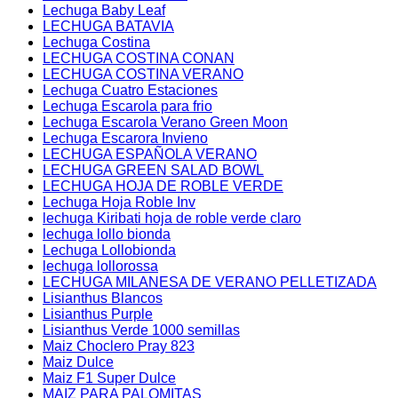
Lechuga Baby Leaf
LECHUGA BATAVIA
Lechuga Costina
LECHUGA COSTINA CONAN
LECHUGA COSTINA VERANO
Lechuga Cuatro Estaciones
Lechuga Escarola para frio
Lechuga Escarola Verano Green Moon
Lechuga Escarora Invieno
LECHUGA ESPAÑOLA VERANO
LECHUGA GREEN SALAD BOWL
LECHUGA HOJA DE ROBLE VERDE
Lechuga Hoja Roble Inv
lechuga Kiribati hoja de roble verde claro
lechuga lollo bionda
Lechuga Lollobionda
lechuga lollorossa
LECHUGA MILANESA DE VERANO PELLETIZADA
Lisianthus Blancos
Lisianthus Purple
Lisianthus Verde 1000 semillas
Maiz Choclero Pray 823
Maiz Dulce
Maiz F1 Super Dulce
MAIZ PARA PALOMITAS