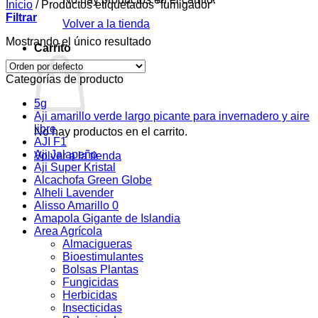
Inicio
/
Productos etiquetados “fumigador”
Filtrar
Volver a la tienda
Mostrando el único resultado
Carrito
Categorías de producto
5g
Aji amarillo verde largo picante para invernadero y aire
libre
No hay productos en el carrito.
AJI F1
Aji Jalapeño
Volver a la tienda
Aji Super Kristal
Alcachofa Green Globe
Alheli Lavender
Alisso Amarillo 0
Amapola Gigante de Islandia
Area Agrícola
Almacigueras
Bioestimulantes
Bolsas Plantas
Fungicidas
Herbicidas
Insecticidas