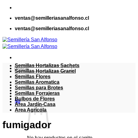
Saltar
al
ventas@semilleriasanalfonso.cl
contenido
ventas@semilleriasanalfonso.cl
Semillas Hortalizas Sachets
Buscar
Semillas Hortalizas Granel
por:
Semillas Flores
Semillas Aromatica
Semillas para Brotes
Semillas Forrajeras
Bulbos de Flores
$
0
Area Jardín-Casa
Area Agrícola
fumigador
No hay productos en el carrito.