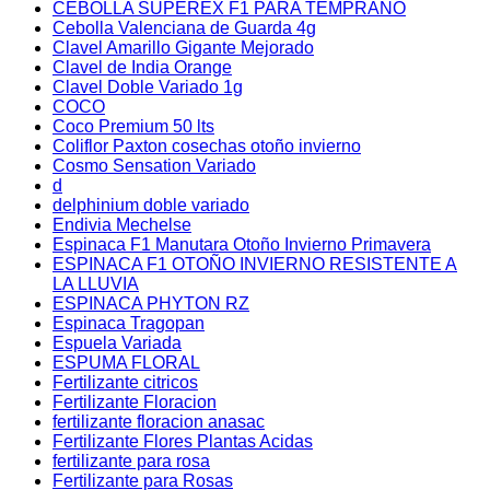
CEBOLLA SUPEREX F1 PARA TEMPRANO
Cebolla Valenciana de Guarda 4g
Clavel Amarillo Gigante Mejorado
Clavel de India Orange
Clavel Doble Variado 1g
COCO
Coco Premium 50 lts
Coliflor Paxton cosechas otoño invierno
Cosmo Sensation Variado
d
delphinium doble variado
Endivia Mechelse
Espinaca F1 Manutara Otoño Invierno Primavera
ESPINACA F1 OTOÑO INVIERNO RESISTENTE A
LA LLUVIA
ESPINACA PHYTON RZ
Espinaca Tragopan
Espuela Variada
ESPUMA FLORAL
Fertilizante citricos
Fertilizante Floracion
fertilizante floracion anasac
Fertilizante Flores Plantas Acidas
fertilizante para rosa
Fertilizante para Rosas