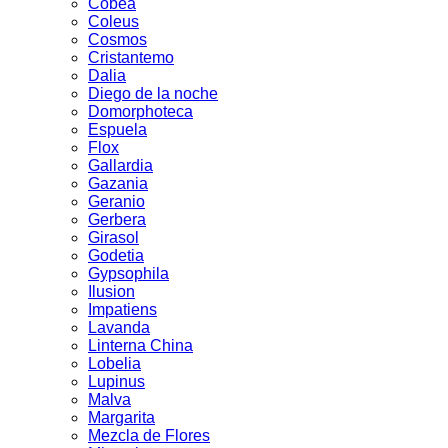
Cobea
Coleus
Cosmos
Cristantemo
Dalia
Diego de la noche
Domorphoteca
Espuela
Flox
Gallardia
Gazania
Geranio
Gerbera
Girasol
Godetia
Gypsophila
Ilusion
Impatiens
Lavanda
Linterna China
Lobelia
Lupinus
Malva
Margarita
Mezcla de Flores