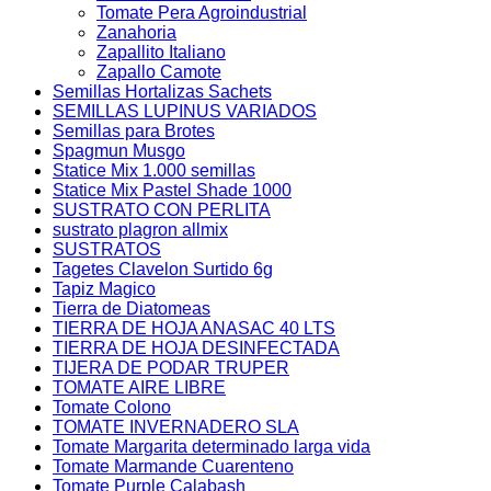
Tomate Pera Agroindustrial
Zanahoria
Zapallito Italiano
Zapallo Camote
Semillas Hortalizas Sachets
SEMILLAS LUPINUS VARIADOS
Semillas para Brotes
Spagmun Musgo
Statice Mix 1.000 semillas
Statice Mix Pastel Shade 1000
SUSTRATO CON PERLITA
sustrato plagron allmix
SUSTRATOS
Tagetes Clavelon Surtido 6g
Tapiz Magico
Tierra de Diatomeas
TIERRA DE HOJA ANASAC 40 LTS
TIERRA DE HOJA DESINFECTADA
TIJERA DE PODAR TRUPER
TOMATE AIRE LIBRE
Tomate Colono
TOMATE INVERNADERO SLA
Tomate Margarita determinado larga vida
Tomate Marmande Cuarenteno
Tomate Purple Calabash