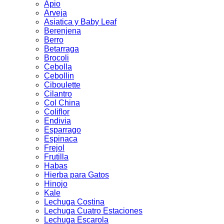
Apio
Arveja
Asiatica y Baby Leaf
Berenjena
Berro
Betarraga
Brocoli
Cebolla
Cebollin
Ciboulette
Cilantro
Col China
Coliflor
Endivia
Esparrago
Espinaca
Frejol
Frutilla
Habas
Hierba para Gatos
Hinojo
Kale
Lechuga Costina
Lechuga Cuatro Estaciones
Lechuga Escarola