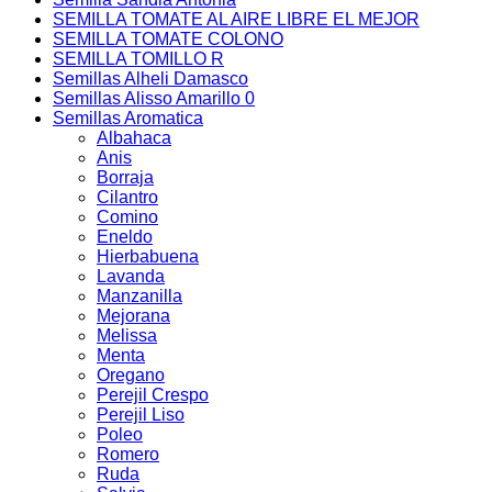
SEMILLA TOMATE AL AIRE LIBRE EL MEJOR
SEMILLA TOMATE COLONO
SEMILLA TOMILLO R
Semillas Alheli Damasco
Semillas Alisso Amarillo 0
Semillas Aromatica
Albahaca
Anis
Borraja
Cilantro
Comino
Eneldo
Hierbabuena
Lavanda
Manzanilla
Mejorana
Melissa
Menta
Oregano
Perejil Crespo
Perejil Liso
Poleo
Romero
Ruda