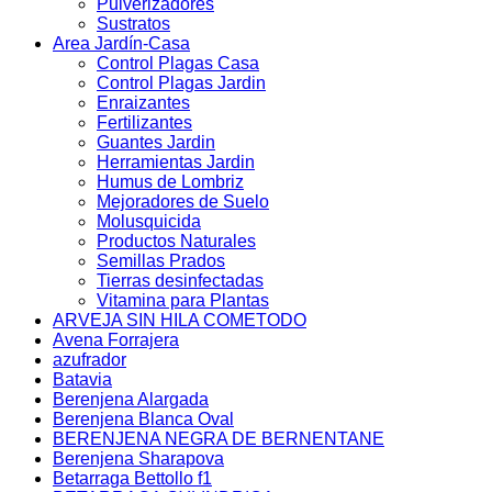
Pulverizadores
Sustratos
Area Jardín-Casa
Control Plagas Casa
Control Plagas Jardin
Enraizantes
Fertilizantes
Guantes Jardin
Herramientas Jardin
Humus de Lombriz
Mejoradores de Suelo
Molusquicida
Productos Naturales
Semillas Prados
Tierras desinfectadas
Vitamina para Plantas
ARVEJA SIN HILA COMETODO
Avena Forrajera
azufrador
Batavia
Berenjena Alargada
Berenjena Blanca Oval
BERENJENA NEGRA DE BERNENTANE
Berenjena Sharapova
Betarraga Bettollo f1