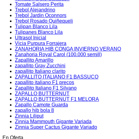
Tomate Salsero Perita
Trebol Alejandrino
Trebol Jardin Oconnors
Trebol Rosado Quiñequeli
Tulipan Blanco Lila
Tulipanes Blanco Lila
Ultrasol Inicial
Vicia Purpura Forrajera
ZANAHORIA HIB CONGA INVIERNO VERANO
Zanahoria Royal Carol (100.000 semill)
Zapallito Amarillo
zapallito Gray Zucchini
zapallito Italiano clarito
ZAPALLITO ITALIANO F1 BASSUCO
zapallito italiano F1 precos
Zapallito Italiano F1 Silvano
ZAPALLO BUTTERNUT
ZAPALLO BUTTERNUT F1 MELORA
Zapallo Camote Guarda
zapallo hib bola 8
Zinnia Liliput
Zinnia Mammouth Gigante Variada
Zinnia Super Cactus Gigante Variado
En Oferta