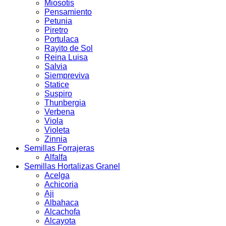
Miosotis
Pensamiento
Petunia
Piretro
Portulaca
Rayito de Sol
Reina Luisa
Salvia
Siempreviva
Statice
Suspiro
Thunbergia
Verbena
Viola
Violeta
Zinnia
Semillas Forrajeras
Alfalfa
Semillas Hortalizas Granel
Acelga
Achicoria
Aji
Albahaca
Alcachofa
Alcayota