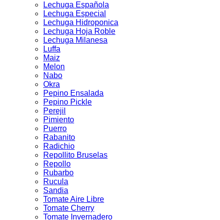
Lechuga Española
Lechuga Especial
Lechuga Hidroponica
Lechuga Hoja Roble
Lechuga Milanesa
Luffa
Maiz
Melon
Nabo
Okra
Pepino Ensalada
Pepino Pickle
Perejil
Pimiento
Puerro
Rabanito
Radichio
Repollito Bruselas
Repollo
Rubarbo
Rucula
Sandia
Tomate Aire Libre
Tomate Cherry
Tomate Invernadero