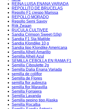
REINA LUISA ENANA VARIADA
REPOLLITO DE BRUCELAS
Repollo F1 crespo Marissa
REPOLLO MORADO
Repollo Semi Savoy
Rijk Zwaan
RUCULA CULTIVEE
Sandia Crimson Sweet (10g)
Sandia F1 Sta Matilde
Sandia Klondike 10 g
Sandia tipo Klondike Americana
Semilla Alheli Amarillo
Semilla Alheli Azul
SEMILLA CEBOLLA EN RAMA F1
Semilla Ciboulette 2g
Semilla Dalia Enana Variada
semilla de coliflor
Semilla de Flores
semilla flor aubrezia
semilla flor Maravilla
Semilla Forrajera
Semilla Lavanda
Semilla pepino tipo Alaska
Semilla Rocalba
Semilla Sandia Antonia