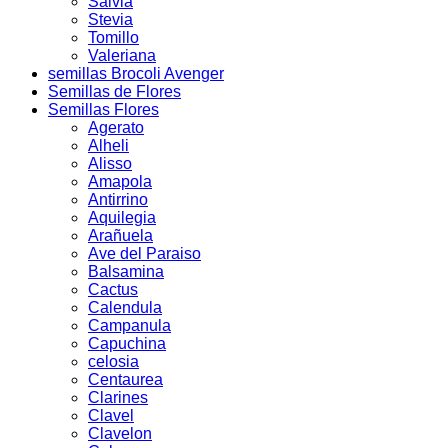
Salvia
Stevia
Tomillo
Valeriana
semillas Brocoli Avenger
Semillas de Flores
Semillas Flores
Agerato
Alheli
Alisso
Amapola
Antirrino
Aquilegia
Arañuela
Ave del Paraiso
Balsamina
Cactus
Calendula
Campanula
Capuchina
celosia
Centaurea
Clarines
Clavel
Clavelon