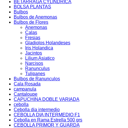
BETARRAGA CYLINDRICA
BOLSA PLANTAS
Bulbos
Bulbos de Anemonas
Bulbos de Flores
Anemonas
Calas
Fresias
Gladiolos Holandeses
Iris Holandica
Jacintos
Lilium Asiatico
Narcisos
Ranunculus
Tulipanes
Bulbos de Ranunculos
Cala Rosada
campanula
Cantaloupe
CAPUCHINA DOBLE VARIADA
cebolla
Cebolla dia intermedio
CEBOLLA DIA INTERMEDIO F1
Cebolla en Rama Estrella 500 grs
CEBOLLA PRIMOR Y GUARDA