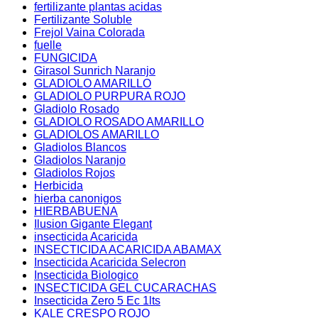
fertilizante plantas acidas
Fertilizante Soluble
Frejol Vaina Colorada
fuelle
FUNGICIDA
Girasol Sunrich Naranjo
GLADIOLO AMARILLO
GLADIOLO PURPURA ROJO
Gladiolo Rosado
GLADIOLO ROSADO AMARILLO
GLADIOLOS AMARILLO
Gladiolos Blancos
Gladiolos Naranjo
Gladiolos Rojos
Herbicida
hierba canonigos
HIERBABUENA
Ilusion Gigante Elegant
insecticida Acaricida
INSECTICIDA ACARICIDA ABAMAX
Insecticida Acaricida Selecron
Insecticida Biologico
INSECTICIDA GEL CUCARACHAS
Insecticida Zero 5 Ec 1lts
KALE CRESPO ROJO