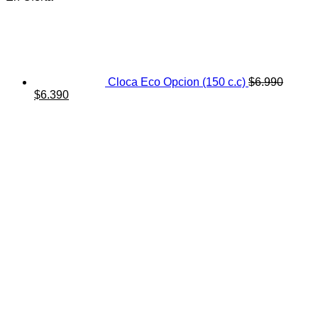
Cloca Eco Opcion (150 c.c)
$
6.990
El
El
$
6.390
precio
precio
original
actual
era:
es:
$6.990.
$6.390.