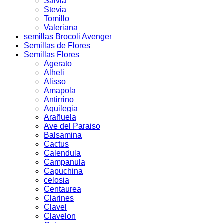
Salvia
Stevia
Tomillo
Valeriana
semillas Brocoli Avenger
Semillas de Flores
Semillas Flores
Agerato
Alheli
Alisso
Amapola
Antirrino
Aquilegia
Arañuela
Ave del Paraiso
Balsamina
Cactus
Calendula
Campanula
Capuchina
celosia
Centaurea
Clarines
Clavel
Clavelon