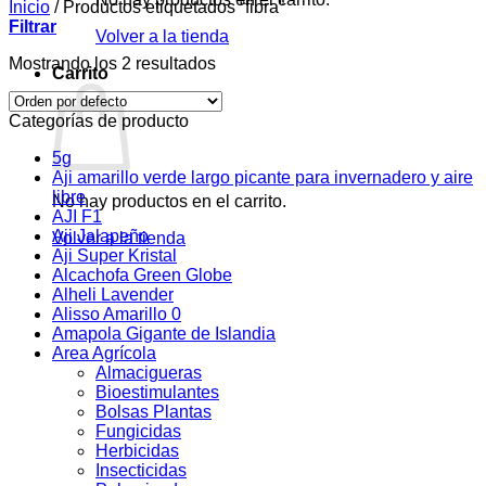
Inicio
/
Productos etiquetados “fibra”
Filtrar
Volver a la tienda
Mostrando los 2 resultados
Carrito
Categorías de producto
5g
Aji amarillo verde largo picante para invernadero y aire
libre
No hay productos en el carrito.
AJI F1
Aji Jalapeño
Volver a la tienda
Aji Super Kristal
Alcachofa Green Globe
Alheli Lavender
Alisso Amarillo 0
Amapola Gigante de Islandia
Area Agrícola
Almacigueras
Bioestimulantes
Bolsas Plantas
Fungicidas
Herbicidas
Insecticidas