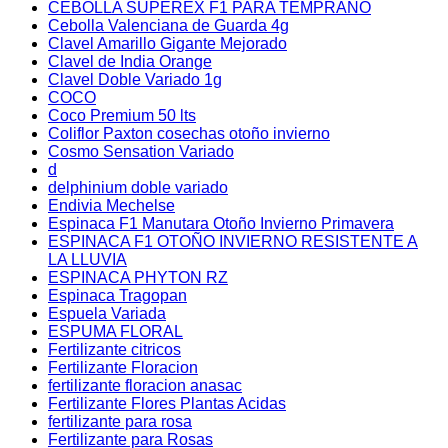
CEBOLLA SUPEREX F1 PARA TEMPRANO
Cebolla Valenciana de Guarda 4g
Clavel Amarillo Gigante Mejorado
Clavel de India Orange
Clavel Doble Variado 1g
COCO
Coco Premium 50 lts
Coliflor Paxton cosechas otoño invierno
Cosmo Sensation Variado
d
delphinium doble variado
Endivia Mechelse
Espinaca F1 Manutara Otoño Invierno Primavera
ESPINACA F1 OTOÑO INVIERNO RESISTENTE A
LA LLUVIA
ESPINACA PHYTON RZ
Espinaca Tragopan
Espuela Variada
ESPUMA FLORAL
Fertilizante citricos
Fertilizante Floracion
fertilizante floracion anasac
Fertilizante Flores Plantas Acidas
fertilizante para rosa
Fertilizante para Rosas