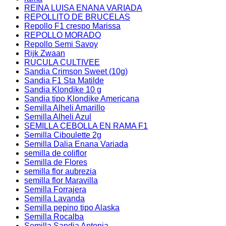
REINA LUISA ENANA VARIADA
REPOLLITO DE BRUCELAS
Repollo F1 crespo Marissa
REPOLLO MORADO
Repollo Semi Savoy
Rijk Zwaan
RUCULA CULTIVEE
Sandia Crimson Sweet (10g)
Sandia F1 Sta Matilde
Sandia Klondike 10 g
Sandia tipo Klondike Americana
Semilla Alheli Amarillo
Semilla Alheli Azul
SEMILLA CEBOLLA EN RAMA F1
Semilla Ciboulette 2g
Semilla Dalia Enana Variada
semilla de coliflor
Semilla de Flores
semilla flor aubrezia
semilla flor Maravilla
Semilla Forrajera
Semilla Lavanda
Semilla pepino tipo Alaska
Semilla Rocalba
Semilla Sandia Antonia