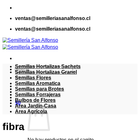
Saltar
al
ventas@semilleriasanalfonso.cl
contenido
ventas@semilleriasanalfonso.cl
Semillas Hortalizas Sachets
Buscar
Semillas Hortalizas Granel
por:
Semillas Flores
Semillas Aromatica
Semillas para Brotes
Semillas Forrajeras
Bulbos de Flores
$
0
Area Jardín-Casa
Area Agrícola
fibra
No hay productos en el carrito.