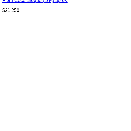
Fibra Coco Bloque ( 5 kg aprox)
$
21.250