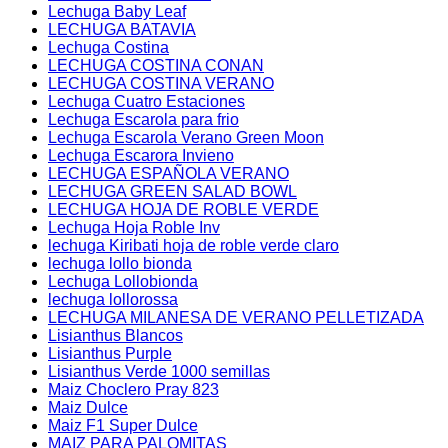
Lechuga Baby Leaf
LECHUGA BATAVIA
Lechuga Costina
LECHUGA COSTINA CONAN
LECHUGA COSTINA VERANO
Lechuga Cuatro Estaciones
Lechuga Escarola para frio
Lechuga Escarola Verano Green Moon
Lechuga Escarora Invieno
LECHUGA ESPAÑOLA VERANO
LECHUGA GREEN SALAD BOWL
LECHUGA HOJA DE ROBLE VERDE
Lechuga Hoja Roble Inv
lechuga Kiribati hoja de roble verde claro
lechuga lollo bionda
Lechuga Lollobionda
lechuga lollorossa
LECHUGA MILANESA DE VERANO PELLETIZADA
Lisianthus Blancos
Lisianthus Purple
Lisianthus Verde 1000 semillas
Maiz Choclero Pray 823
Maiz Dulce
Maiz F1 Super Dulce
MAIZ PARA PALOMITAS