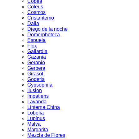
Cobea
Coleus
Cosmos
Cristantemo
Dalia
Diego de la noche
Domorphoteca
Espuela
Flox
Gallardia
Gazania
Geranio
Gerbera
Girasol
Godetia
Gypsophila
Ilusion
Impatiens
Lavanda
Linterna China
Lobelia
Lupinus
Malva
Margarita
Mezcla de Flores