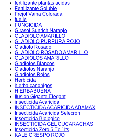
fertilizante plantas acidas
Fertilizante Soluble
Frejol Vaina Colorada
fuelle
FUNGICIDA
Girasol Sunrich Naranjo
GLADIOLO AMARILLO
GLADIOLO PURPURA ROJO
Gladiolo Rosado
GLADIOLO ROSADO AMARILLO
GLADIOLOS AMARILLO
Gladiolos Blancos
Gladiolos Naranjo
Gladiolos Rojos
Herbicida
hierba canonigos
HIERBABUENA
Ilusion Gigante Elegant
insecticida Acaricida
INSECTICIDA ACARICIDA ABAMAX
Insecticida Acaricida Selecron
Insecticida Biologico
INSECTICIDA GEL CUCARACHAS
Insecticida Zero 5 Ec 1lts
KALE CRESPO ROJO