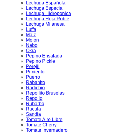
Lechuga Española
Lechuga Especial
Lechuga Hidroponica
Lechuga Hoja Roble
Lechuga Milanesa
Luffa
Maiz
Melon
Nabo
Okra
Pepino Ensalada
Pepino Pickle
Perejil
Pimiento
Puerro
Rabanito
Radichio
Repollito Bruselas
Repollo
Rubarbo
Rucula
Sandia
Tomate Aire Libre
Tomate Cherry
Tomate Invernadero