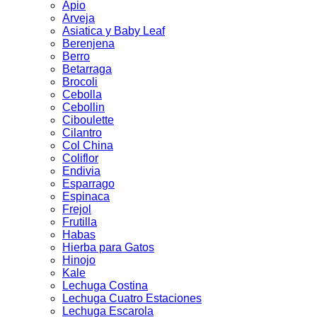
Apio
Arveja
Asiatica y Baby Leaf
Berenjena
Berro
Betarraga
Brocoli
Cebolla
Cebollin
Ciboulette
Cilantro
Col China
Coliflor
Endivia
Esparrago
Espinaca
Frejol
Frutilla
Habas
Hierba para Gatos
Hinojo
Kale
Lechuga Costina
Lechuga Cuatro Estaciones
Lechuga Escarola