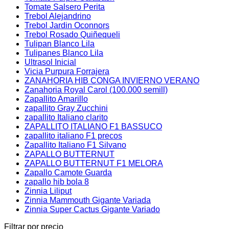
Tomate Salsero Perita
Trebol Alejandrino
Trebol Jardin Oconnors
Trebol Rosado Quiñequeli
Tulipan Blanco Lila
Tulipanes Blanco Lila
Ultrasol Inicial
Vicia Purpura Forrajera
ZANAHORIA HIB CONGA INVIERNO VERANO
Zanahoria Royal Carol (100.000 semill)
Zapallito Amarillo
zapallito Gray Zucchini
zapallito Italiano clarito
ZAPALLITO ITALIANO F1 BASSUCO
zapallito italiano F1 precos
Zapallito Italiano F1 Silvano
ZAPALLO BUTTERNUT
ZAPALLO BUTTERNUT F1 MELORA
Zapallo Camote Guarda
zapallo hib bola 8
Zinnia Liliput
Zinnia Mammouth Gigante Variada
Zinnia Super Cactus Gigante Variado
Filtrar por precio