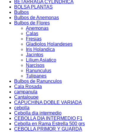
BETARRAGA CYLINDRICA
BOLSA PLANTAS
Bulbos
Bulbos de Anemonas
Bulbos de Flores
Anemonas
Calas
Fresias
Gladiolos Holandeses
Iris Holandica
Jacintos
Lilium Asiatico
Narcisos
Ranunculus
Tulipanes
Bulbos de Ranunculos
Cala Rosada
campanula
Cantaloupe
CAPUCHINA DOBLE VARIADA
cebolla
Cebolla dia intermedio
CEBOLLA DIA INTERMEDIO F1
Cebolla en Rama Estrella 500 grs
CEBOLLA PRIMOR Y GUARDA