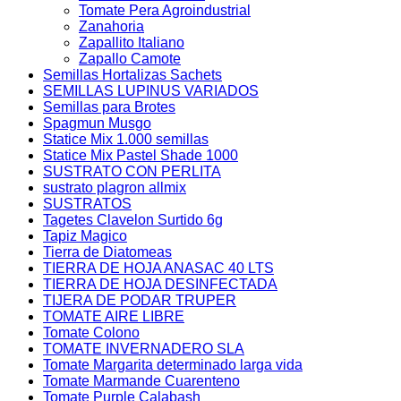
Tomate Pera Agroindustrial
Zanahoria
Zapallito Italiano
Zapallo Camote
Semillas Hortalizas Sachets
SEMILLAS LUPINUS VARIADOS
Semillas para Brotes
Spagmun Musgo
Statice Mix 1.000 semillas
Statice Mix Pastel Shade 1000
SUSTRATO CON PERLITA
sustrato plagron allmix
SUSTRATOS
Tagetes Clavelon Surtido 6g
Tapiz Magico
Tierra de Diatomeas
TIERRA DE HOJA ANASAC 40 LTS
TIERRA DE HOJA DESINFECTADA
TIJERA DE PODAR TRUPER
TOMATE AIRE LIBRE
Tomate Colono
TOMATE INVERNADERO SLA
Tomate Margarita determinado larga vida
Tomate Marmande Cuarenteno
Tomate Purple Calabash