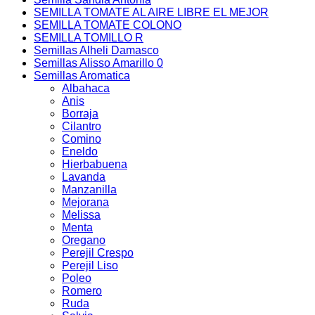
SEMILLA TOMATE AL AIRE LIBRE EL MEJOR
SEMILLA TOMATE COLONO
SEMILLA TOMILLO R
Semillas Alheli Damasco
Semillas Alisso Amarillo 0
Semillas Aromatica
Albahaca
Anis
Borraja
Cilantro
Comino
Eneldo
Hierbabuena
Lavanda
Manzanilla
Mejorana
Melissa
Menta
Oregano
Perejil Crespo
Perejil Liso
Poleo
Romero
Ruda