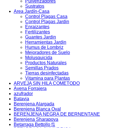
Pulverizadores
Sustratos
Area Jardín-Casa
Control Plagas Casa
Control Plagas Jardin
Enraizantes
Fertilizantes
Guantes Jardin
Herramientas Jardin
Humus de Lombriz
Mejoradores de Suelo
Molusquicida
Productos Naturales
Semillas Prados
Tierras desinfectadas
Vitamina para Plantas
ARVEJA SIN HILA COMETODO
Avena Forrajera
azufrador
Batavia
Berenjena Alargada
Berenjena Blanca Oval
BERENJENA NEGRA DE BERNENTANE
Berenjena Sharapova
Betarraga Bettollo f1