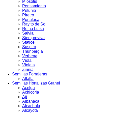
Miosotis
Pensamiento
Petunia
Piretro
Portulaca
Rayito de Sol
Reina Luisa
Salvia
Siempreviva
Statice
Suspiro
Thunbergia
Verbena
Viola
Violeta
Zinnia
Semillas Forrajeras
Alfalfa
Semillas Hortalizas Granel
Acelga
Achicoria
Aji
Albahaca
Alcachofa
Alcayota