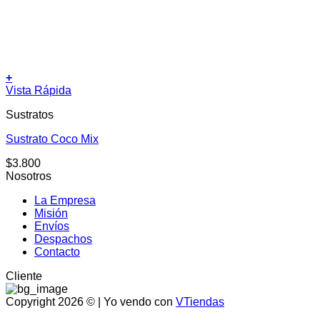
+
Este
Vista Rápida
producto
Sustratos
tiene
múltiples
Sustrato Coco Mix
variantes.
Las
$
3.800
opciones
Nosotros
se
pueden
La Empresa
elegir
Misión
en
Envíos
la
Despachos
página
Contacto
de
producto
Cliente
Copyright 2026 © | Yo vendo con
VTiendas