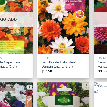
AGOTADO
+
+
A
DALIA
DALIA
 de Capuchina
Semillas de Dalia ideal
Semil
iada (1 gr)
Dúnwin Enana (2 gr)
Variad
$
3.950
$
3.95