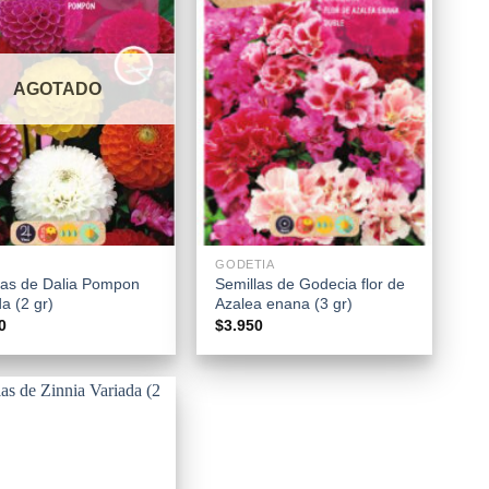
AGOTADO
+
GODETIA
las de Dalia Pompon
Semillas de Godecia flor de
a (2 gr)
Azalea enana (3 gr)
0
$
3.950