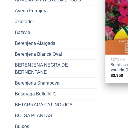
Avena Forrajera
azufrador
Batavia
Berenjena Alargada
+
Berenjena Blanca Oval
PETUNIA
Semillas 
BERENJENA NEGRA DE
Variada (
BERNENTANE
$
3.950
Berenjena Sharapova
Betarraga Bettollo f1
BETARRAGA CYLINDRICA
BOLSA PLANTAS
Bulbos