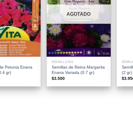
AGOTADO
+
+
REINA LUISA
SEMIL
de Petunia Enana
Semillas de Reina Margarita
Semil
0.4 gr)
Enana Variada (0.7 gr)
(2 gr)
$
3.500
$
3.95