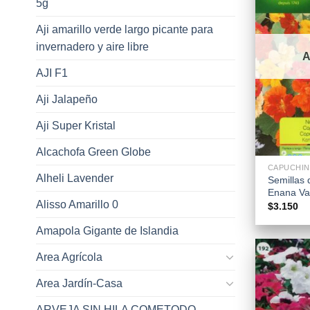
5g
Aji amarillo verde largo picante para
invernadero y aire libre
AJI F1
Aji Jalapeño
Aji Super Kristal
+
Alcachofa Green Globe
CAPUCHIN
Alheli Lavender
Semillas
Enana Var
Alisso Amarillo 0
$
3.150
Amapola Gigante de Islandia
Area Agrícola
Area Jardín-Casa
ARVEJA SIN HILA COMETODO