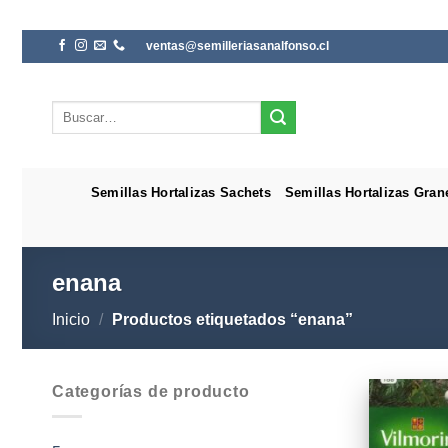
Saltar
ventas@semilleriasanalfonso.cl
al
contenido
Buscar
por:
Semillas Hortalizas Sachets
Semillas Hortalizas Gran
enana
Inicio
/
Productos etiquetados “enana”
Categorías de producto