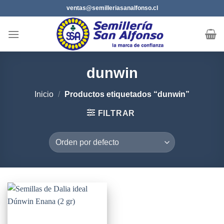
Saltar
ventas@semilleriasanalfonso.cl
al
contenido
dunwin
Inicio
/
Productos etiquetados “dunwin”
FILTRAR