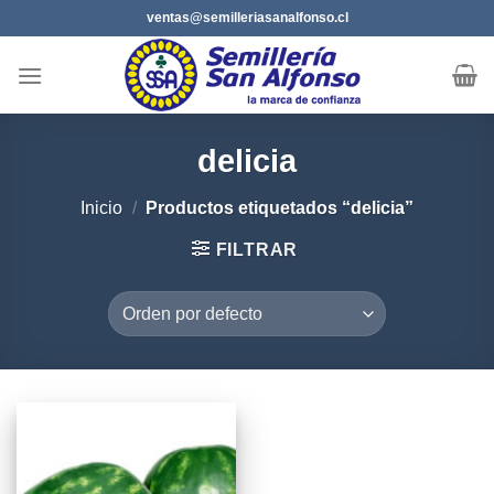
Saltar
ventas@semilleriasanalfonso.cl
al
contenido
delicia
Inicio
/
Productos etiquetados “delicia”
FILTRAR