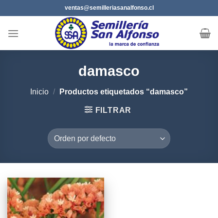
Saltar
ventas@semilleriasanalfonso.cl
al
contenido
damasco
Inicio
/
Productos etiquetados “damasco”
FILTRAR