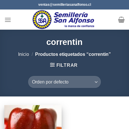
Saltar
ventas@semilleriasanalfonso.cl
al
contenido
correntin
Inicio
/
Productos etiquetados “correntin”
FILTRAR