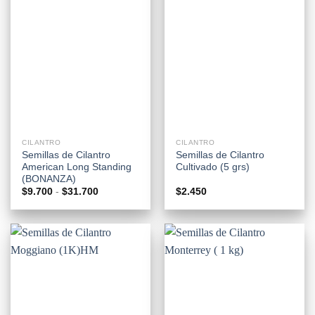
CILANTRO
CILANTRO
Semillas de Cilantro
Semillas de Cilantro
American Long Standing
Cultivado (5 grs)
(BONANZA)
Rango
$
9.700
-
$
31.700
$
2.450
de
precios:
desde
$9.700
hasta
$31.700