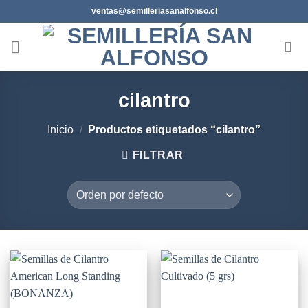
Saltar
ventas@semilleriasanalfonso.cl
al
contenido
cilantro
Inicio
/
Productos etiquetados “cilantro”
FILTRAR