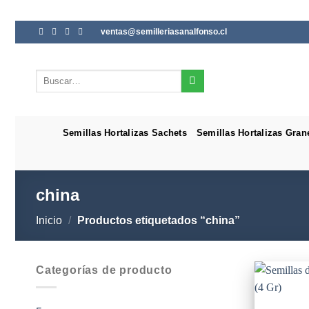
Saltar
ventas@semilleriasanalfonso.cl
al
contenido
Buscar
por:
Semillas Hortalizas Sachets
Semillas Hortalizas Gran
china
Inicio
/
Productos etiquetados “china”
Categorías de producto