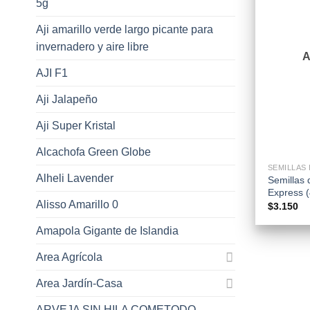
5g
Aji amarillo verde largo picante para
invernadero y aire libre
AJI F1
Aji Jalapeño
Aji Super Kristal
+
Alcachofa Green Globe
Alheli Lavender
Semillas 
Express (
Alisso Amarillo 0
$
3.150
Amapola Gigante de Islandia
Area Agrícola
Area Jardín-Casa
ARVEJA SIN HILA COMETODO