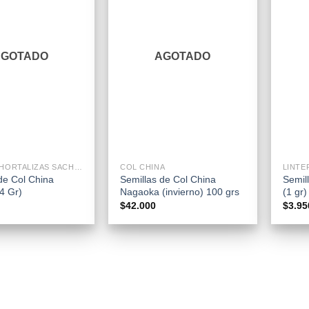
AGOTADO
AGOTADO
+
+
SEMILLAS HORTALIZAS SACHETS
COL CHINA
LINTE
de Col China
Semillas de Col China
Semil
4 Gr)
Nagaoka (invierno) 100 grs
(1 gr)
$
42.000
$
3.95